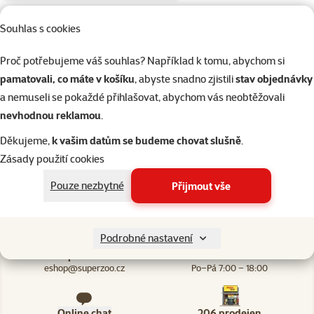
2×
Souhlas s cookies
Hodnocení 60%, počet hodnocení: 2
hodnocení
Topítko MARINA 25W
Proč potřebujeme váš souhlas? Například k tomu, abychom si
mini
pamatovali, co máte v košíku
, abyste snadno zjistili
stav objednávky
Cena
549 Kč
a nemuseli se pokaždé přihlašovat, abychom vás neobtěžovali
nevhodnou reklamou
.
Skladem
Děkujeme,
k vašim datům se budeme chovat slušně
.
do košíku
Zásady použití cookies
Pouze nezbytné
Přijmout vše
Podrobné nastavení
Napište nám
321 000 180
eshop@superzoo.cz
Po–Pá 7:00 – 18:00
Online chat
206 prodejen