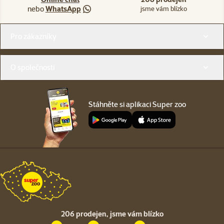
nebo
WhatsApp
jsme vám blízko
Menu v patičce
Pro zákazníky
O společnosti
Stáhněte si aplikaci Super zoo
206 prodejen,
jsme vám blízko