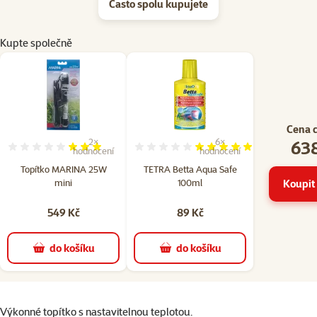
Často spolu kupujete
Kupte společně
Cena 
638
2×
6×
Hodnocení 60%, počet hodnocení: 2
Hodnocení 97%, počet hodn
hodnocení
hodnocení
Topítko MARINA 25W
TETRA Betta Aqua Safe
mini
100ml
Koupit 
549 Kč
89 Kč
do košíku
do košíku
superzoo.product.detail.content
Výkonné topítko s nastavitelnou teplotou.