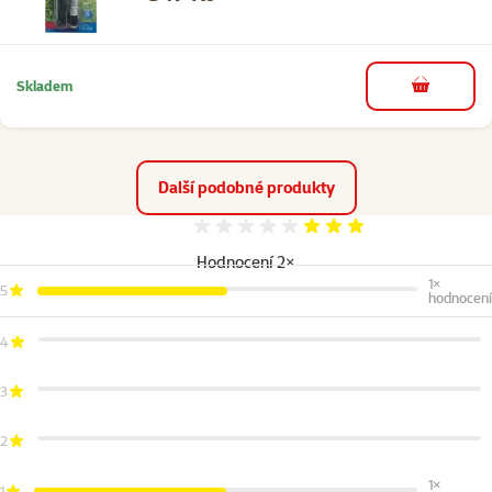
Skladem
do košíku
Další podobné produkty
Hodnocení 60%
Hodnocení 2×
1×
5
hodnocení
4
3
2
1×
1