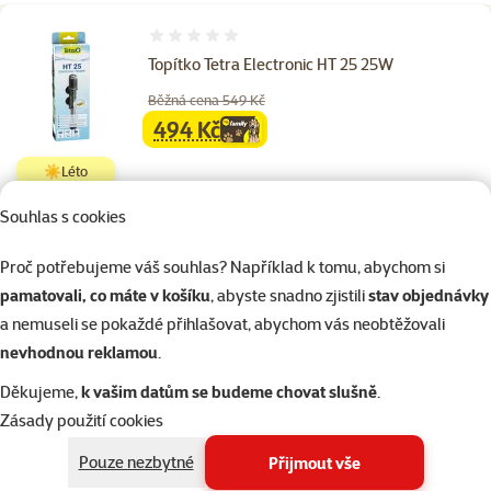
Hodnocení 0%
Topítko Tetra Electronic HT 25 25W
Běžná cena 549 Kč
494 Kč
family
cena
☀️Léto
Souhlas s cookies
Skladem
do košíku
Proč potřebujeme váš souhlas? Například k tomu, abychom si
pamatovali, co máte v košíku
, abyste snadno zjistili
stav objednávky
a nemuseli se pokaždé přihlašovat, abychom vás neobtěžovali
Hodnocení 0%
nevhodnou reklamou
.
Topítko Tetra Electronic HT 50 50W
Děkujeme,
k vašim datům se budeme chovat slušně
.
Původní cena
549 Kč
Cena
419 Kč
Zásady použití cookies
👍 TOP cena
☀️Léto
Pouze nezbytné
Přijmout vše