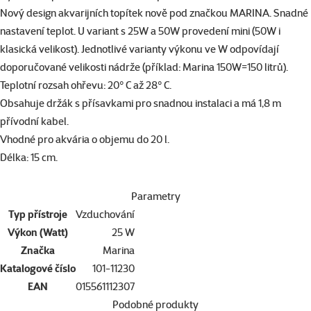
Nový design akvarijních topítek nově pod značkou MARINA. Snadné
nastavení teplot. U variant s 25W a 50W provedení mini (50W i
klasická velikost). Jednotlivé varianty výkonu ve W odpovídají
doporučované velikosti nádrže (příklad: Marina 150W=150 litrů).
Teplotní rozsah ohřevu: 20° C až 28° C.
Obsahuje držák s přísavkami pro snadnou instalaci a má 1,8 m
přívodní kabel.
Vhodné pro akvária o objemu do 20 l.
Délka: 15 cm.
Parametry
Typ přístroje
Vzduchování
Výkon (Watt)
25 W
Značka
Marina
Katalogové číslo
101-11230
EAN
015561112307
Podobné produkty