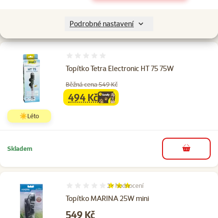
Skladem
do košíku
Podrobné nastavení
Hodnocení 0%
Topítko Tetra Electronic HT 75 75W
Běžná cena 549 Kč
494 Kč
family
cena
☀️Léto
Skladem
do košíku
2×
hodnocení
Hodnocení 60%, počet hodnocení: 2
Topítko MARINA 25W mini
Cena
549 Kč