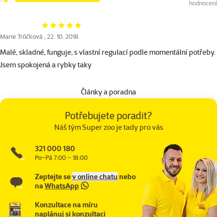
hodnocení
Hodnocení 100%
Marie Trůčková ,
22. 10. 2018
Malé, skladné, funguje, s vlastní regulací podle momentální potřeby.
Jsem spokojená a rybky taky
Články a poradna
Potřebujete poradit?
Náš tým Super zoo je tady pro vás
321 000 180
Po–Pá 7:00 – 18:00
Zeptejte se
v online chatu
nebo
na
WhatsApp
Konzultace na míru
naplánuj si konzultaci