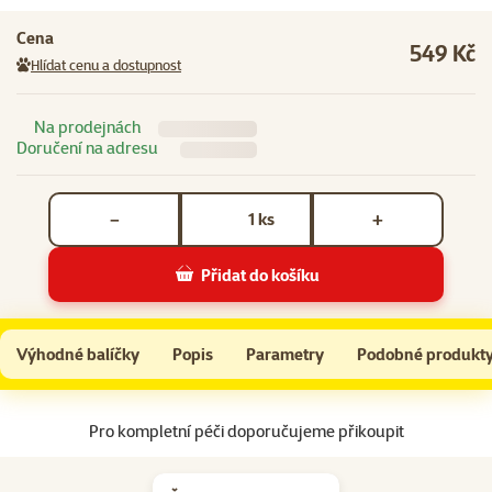
Cena
549 Kč
Hlídat cenu a dostupnost
Na prodejnách
Doručení na adresu
Počet kusů *
ks
−
+
Přidat do košíku
Topítko MARINA 25W mini
Do košíku
Výhodné balíčky
Popis
Parametry
Podobné produkt
Na začátek stránky
Pro kompletní péči doporučujeme přikoupit