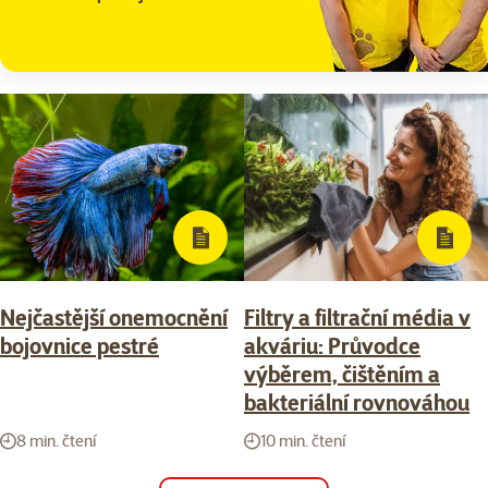
Nejčastější onemocnění
Filtry a filtrační média v
bojovnice pestré
akváriu: Průvodce
výběrem, čištěním a
bakteriální rovnováhou
8 min. čtení
10 min. čtení