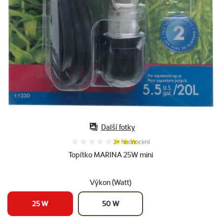
Další fotky
Hodnocení 60%, počet hodnocení:
2×
hodnocení
Topítko MARINA 25W mini
Výkon (Watt)
25 W
50 W