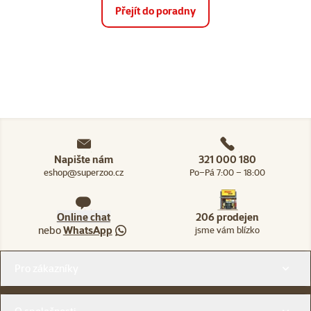
Přejít do poradny
Napište nám
321 000 180
eshop@superzoo.cz
Po–Pá 7:00 – 18:00
Online chat
206 prodejen
nebo
WhatsApp
jsme vám blízko
Menu v patičce
Pro zákazníky