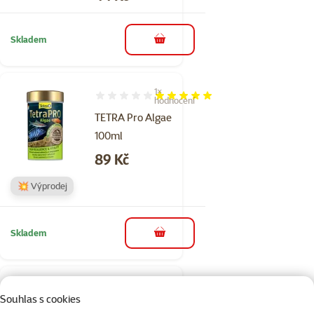
Skladem
do košíku
1×
Hodnocení 100%, počet hodnocení: 1
hodnocení
TETRA Pro Algae
100ml
Cena
89 Kč
💥 Výprodej
Skladem
do košíku
Hodnocení 0%
Souhlas s cookies
Tetra Cichlid