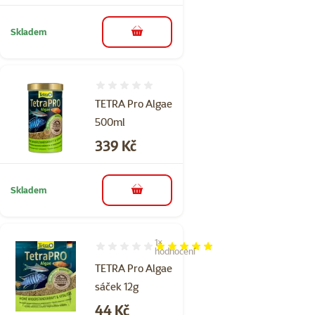
Skladem
do košíku
Hodnocení 0%
TETRA Pro Algae
500ml
Cena
339 Kč
Skladem
do košíku
1×
Hodnocení 100%, počet hodnocení: 1
hodnocení
TETRA Pro Algae
sáček 12g
Cena
44 Kč