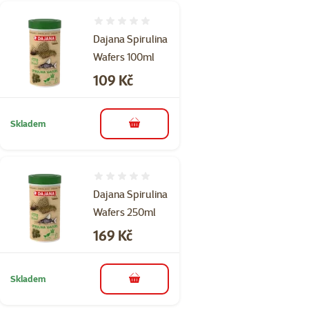
Hodnocení 0%
Dajana Spirulina
Wafers 100ml
Cena
109 Kč
Skladem
do košíku
Hodnocení 0%
Dajana Spirulina
Wafers 250ml
Cena
169 Kč
Skladem
do košíku