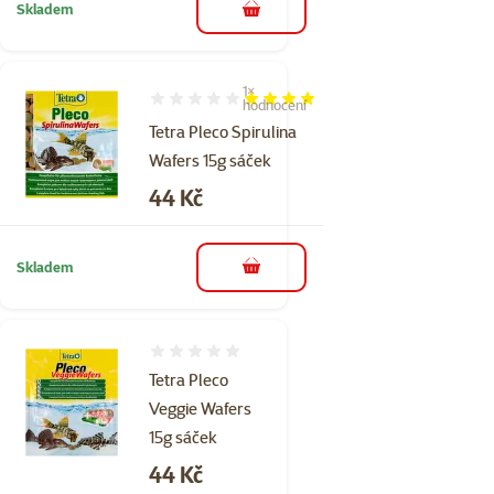
Skladem
do košíku
1×
Hodnocení 80%, počet hodnocení: 1
hodnocení
Tetra Pleco Spirulina
Wafers 15g sáček
Cena
44 Kč
Skladem
do košíku
Hodnocení 0%
Tetra Pleco
Veggie Wafers
15g sáček
Cena
44 Kč