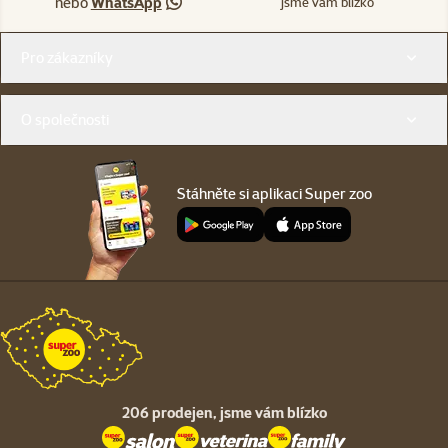
nebo
WhatsApp
jsme vám blízko
Menu v patičce
Pro zákazníky
O společnosti
Stáhněte si aplikaci Super zoo
206 prodejen,
jsme vám blízko