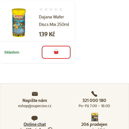
Hodnocení 0%
Dajana Wafer
Discs Mix 250ml
Cena
139 Kč
Skladem
do košíku
Napište nám
321 000 180
eshop@superzoo.cz
Po–Pá 7:00 – 18:00
Online chat
206 prodejen