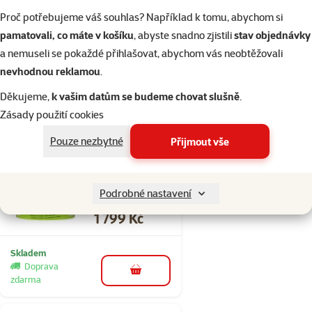
Algae 500ml
Proč potřebujeme váš souhlas? Například k tomu, abychom si
Cena
379 Kč
pamatovali, co máte v košíku
, abyste snadno zjistili
stav objednávky
a nemuseli se pokaždé přihlašovat, abychom vás neobtěžovali
💥 Výprodej
nevhodnou reklamou
.
Děkujeme,
k vašim datům se budeme chovat slušně
.
Skladem
do košíku
Zásady použití cookies
Pouze nezbytné
Přijmout vše
Hodnocení 0%
TETRA Pro Algae
Podrobné nastavení
10l
Cena
1 799 Kč
Skladem
Doprava
do košíku
zdarma