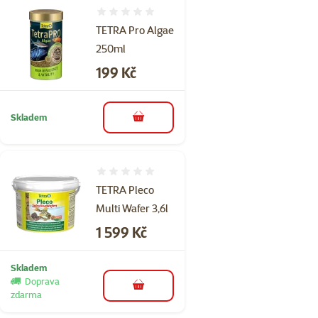
Hodnocení 0%
TETRA Pro Algae
250ml
Cena
199 Kč
Skladem
do košíku
Hodnocení 0%
TETRA Pleco
Multi Wafer 3,6l
Cena
1 599 Kč
Skladem
Doprava
do košíku
zdarma