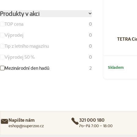
Produkty v akci
TOP cena
0
Výprodej
0
TETRA Cic
Tip z letního magazínu
0
Výprodej 50 %
0
Skladem
Mezinárodní den hadů
2
Napište nám
321 000 180
eshop@superzoo.cz
Po–Pá 7:00 – 18:00