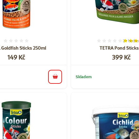
2×
hodno
Hodnocení 0%
Hodnocen
Goldfish Sticks 250ml
TETRA Pond Sticks 
Cena
Cena
149 Kč
399 Kč
Skladem
do košíku