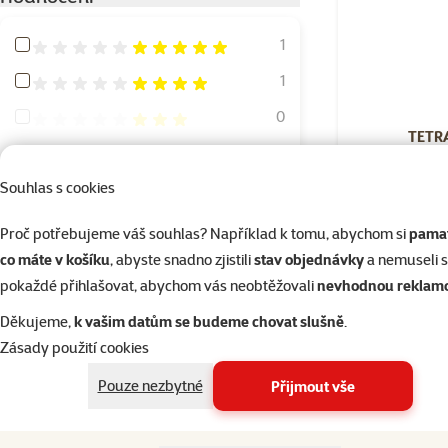
Hodnocení 100%
1
Hodnocení 80%
1
Hodnocení 60%
0
TETRA
Hodnocení 40%
0
Hodnocení 20%
Souhlas s cookies
0
Skladem
Proč potřebujeme váš souhlas? Například k tomu, abychom si
pamat
Typ krmiva
co máte v košíku
, abyste snadno zjistili
stav objednávky
a nemuseli 
pokaždé přihlašovat, abychom vás neobtěžovali
nevhodnou reklam
Doplňkové krmivo pro hmyzožravé plazy
2
Děkujeme,
k vašim datům se budeme chovat slušně
.
Granule
21
Zásady použití cookies
Pelety
11
Pouze nezbytné
Přijmout vše
Směs
3
Suché
56