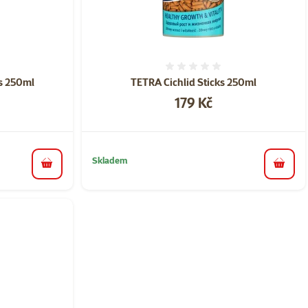
ní 0%
Hodnocení 0%
s 250ml
TETRA Cichlid Sticks 250ml
Cena
179 Kč
Skladem
do košíku
do koš