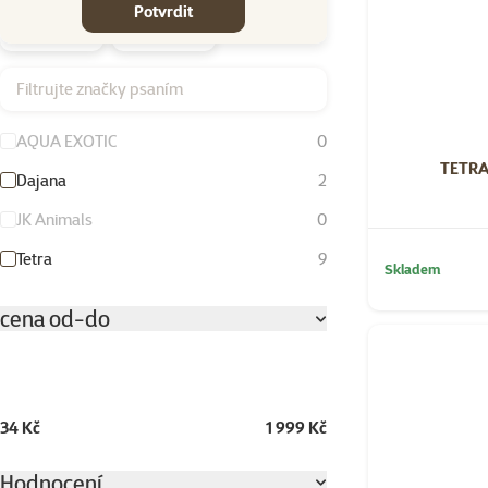
Potvrdit
Filtrujte značky psaním
AQUA EXOTIC
0
TETRA 
Dajana
2
JK Animals
0
Tetra
9
Skladem
cena od-do
34 Kč
1 999 Kč
Hodnocení