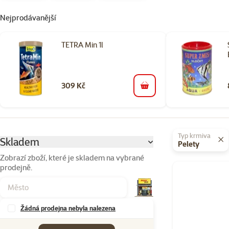
Nejprodávanější
TETRA Min 1l
309 Kč
do košíku
Parametrický filtr
Vybrané filtry
Typ krmiva
Skladem
Pelety
Zobrazí zboží, které je skladem na vybrané
prodejně.
Produkty v kateg
Žádná prodejna nebyla nalezena
Značky