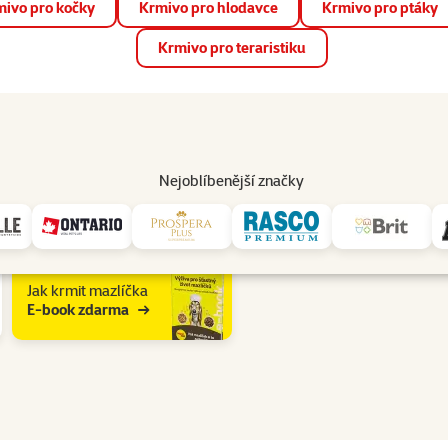
ivo pro kočky
Krmivo pro hlodavce
Krmivo pro ptáky
📱 Stáhněte si novou aplikaci Super zoo.
Více informací
Krmivo pro teraristiku
op
Akce a slevy
Prodejny
Služby
Poradna
Pomá
206
Nejoblíbenější značky
varijní ryby Typ krmiva: Pelety
Jak krmit mazlíčka
E-book zdarma