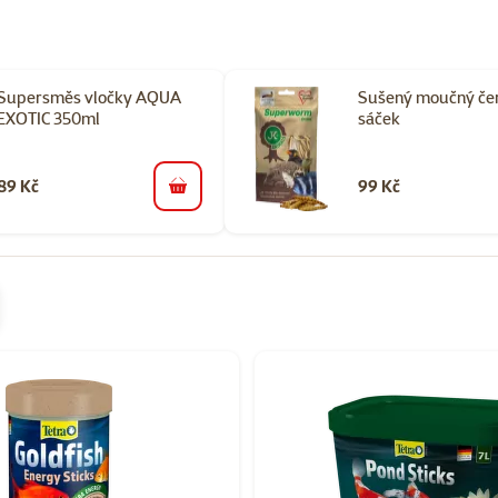
Supersměs vločky AQUA
Sušený moučný če
EXOTIC 350ml
sáček
89 Kč
99 Kč
do košíku
orii Suché krmivo pro akvarijní ryby