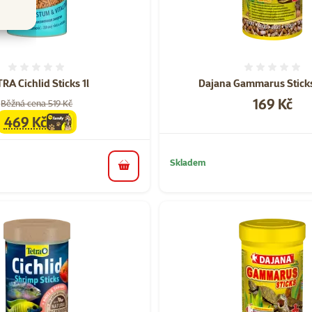
Hodnocení 0%
Hodnoce
RA Cichlid Sticks 1l
Dajana Gammarus Stick
Cena
169 Kč
Běžná cena 519 Kč
469 Kč
family
cena
Skladem
do košíku