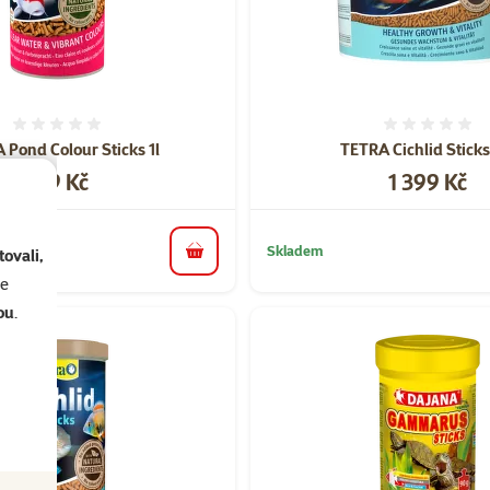
Hodnocení 0%
Hodnoce
 Pond Colour Sticks 1l
TETRA Cichlid Sticks
Cena
Cena
129 Kč
1 399 Kč
Skladem
ovali,
do košíku
se
ou
.