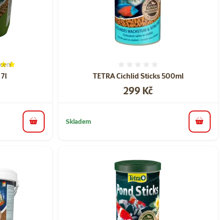
cení
í 100%, počet hodnocení: 2
Hodnocení 0%
7l
TETRA Cichlid Sticks 500ml
Cena
299 Kč
Skladem
do košíku
do koš