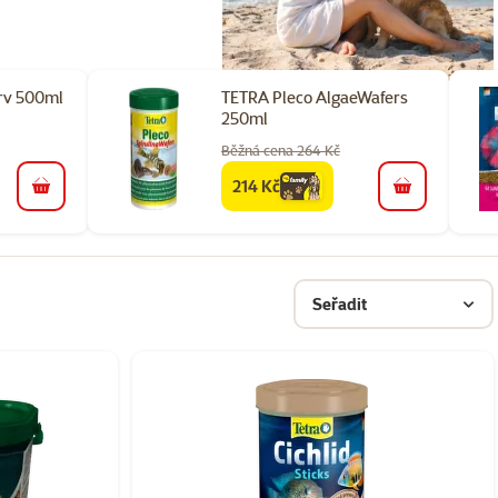
rv 500ml
TETRA Pleco AlgaeWafers
250ml
Běžná cena 264 Kč
214 Kč
family
cena
do košíku
do košíku
Seřadit