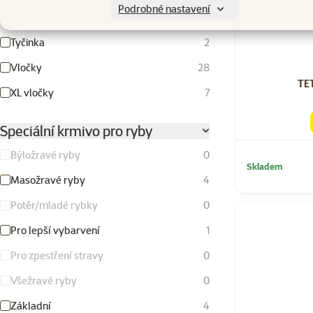
Podrobné nastavení
Tablety
20
Tyčinka
2
Vločky
28
TET
XL vločky
7
Speciální krmivo pro ryby
Býložravé ryby
0
Skladem
Masožravé ryby
4
Potěr/mladé rybky
0
Pro lepší vybarvení
1
Pro zpestření stravy
0
Všežravé ryby
0
Základní
4