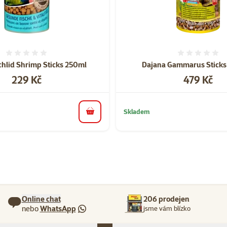
Hodnocení 0%
Hodnoce
hlid Shrimp Sticks 250ml
Dajana Gammarus Stick
Cena
Cena
229 Kč
479 Kč
Skladem
do košíku
Online chat
206 prodejen
nebo
WhatsApp
jsme vám blízko