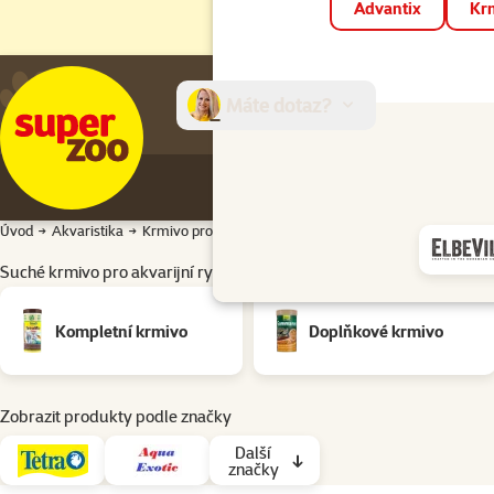
Advantix
Krm
Máte dotaz?
E-sh
Úvod
Akvaristika
Krmivo pro ryby
Suché krmivo
Suché krmivo pro ak
Suché krmivo pro akvarijní ryby Typ krmiva: Pelety
Podkategorie
Kompletní krmivo
Doplňkové krmivo
Zobrazit produkty podle značky
Další
značky