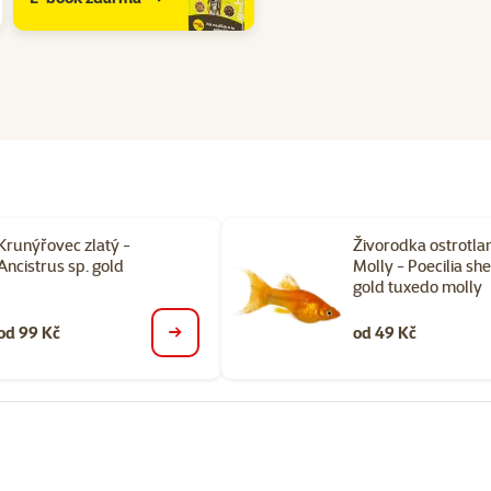
Krunýřovec zlatý -
Živorodka ostrotla
Ancistrus sp. gold
Molly - Poecilia sh
gold tuxedo molly
od 99 Kč
od 49 Kč
detail