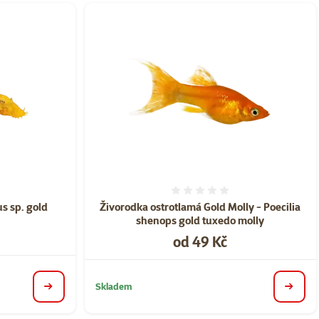
ní 0%
Hodnocení 0%
s sp. gold
Živorodka ostrotlamá Gold Molly - Poecilia
shenops gold tuxedo molly
Cena
od 49 Kč
Skladem
detail
detail