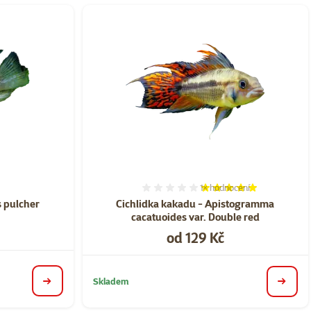
1×
hodnocení
ní 0%
Hodnocení 100%, počet ho
 pulcher
Cichlidka kakadu - Apistogramma
cacatuoides var. Double red
Cena
od 129 Kč
Skladem
detail
detail