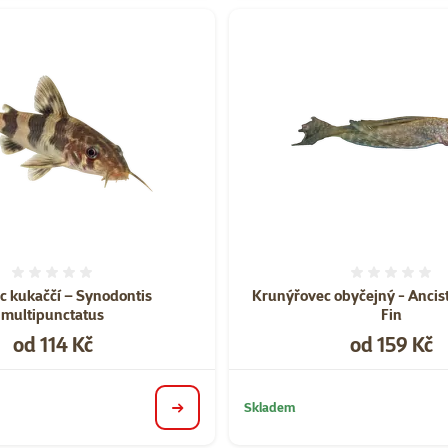
Hodnocení 0%
Hodnoce
c kukaččí – Synodontis
Krunýřovec obyčejný - Ancist
multipunctatus
Fin
Cena
Cena
od 114 Kč
od 159 Kč
Skladem
detail