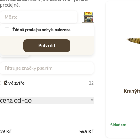
prodejně.
Produkty v kateg
Žádná prodejna nebyla nalezena
Značky
Potvrdit
Filtrujte značky psaním
Živé zvíře
22
Krunýřo
cena od-do
Skladem
29 Kč
549 Kč