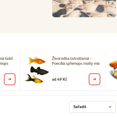
má Gold
Živorodka ostrotlamá -
enops
Poecilia sphenops molly mix
od 49 Kč
detail
detail
Seřadit