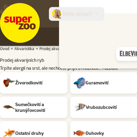
Máte dotaz?
E-sh
Úvod
Akvaristika
Prodej akvarijních ryb
Prodej akvarijních ryb
Trpíte alergií na srst, ale nechcete přijít o možnost…
rozbalit
Podkategorie
Živorodkovití
Guramovití
Sumečkovití a
Vrubozubcovití
krunýřovcovití
Ostatní druhy
Duhovky