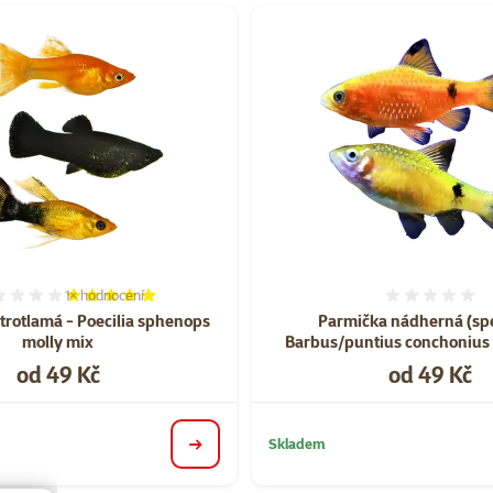
1×
hodnocení
Hodnocení 100%, počet hodnocení: 1
Hodnoce
trotlamá - Poecilia sphenops
Parmička nádherná (spe
molly mix
Barbus/puntius conchonius v
Cena
Cena
od 49 Kč
od 49 Kč
Skladem
detail