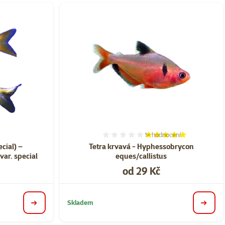
1×
hodnocení
ní 0%
Hodnocení 100%, počet ho
cial) –
Tetra krvavá - Hyphessobrycon
ar. special
eques/callistus
Cena
od 29 Kč
Skladem
detail
detail