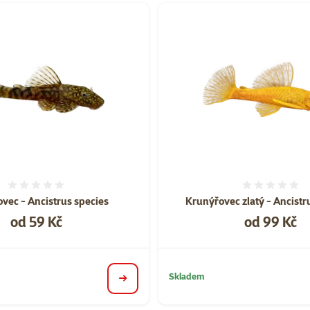
orii Prodej akvarijních ryb
Hodnocení 0%
Hodnoce
vec - Ancistrus species
Krunýřovec zlatý - Ancistru
Cena
Cena
od 59 Kč
od 99 Kč
Skladem
detail