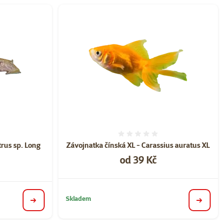
ní 0%
Hodnocení 0%
rus sp. Long
Závojnatka čínská XL - Carassius auratus XL
Cena
od 39 Kč
Skladem
detail
detail