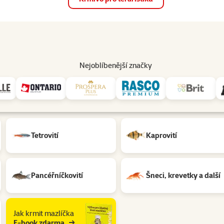
op
Akce a slevy
Prodejny
Služby
Poradna
Pomá
206
Nejoblíbenější značky
Tetrovití
Kaprovití
Pancéřníčkovití
Šneci, krevetky a další
Jak krmit mazlíčka
E-book zdarma