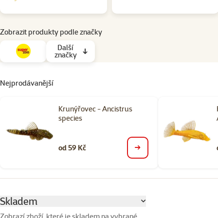
Zobrazit produkty podle značky
Další
značky
Nejprodávanější
Krunýřovec - Ancistrus
species
od 59 Kč
detail
Parametrický filtr
Vybrané filtry
Skladem
Zobrazí zboží, které je skladem na vybrané