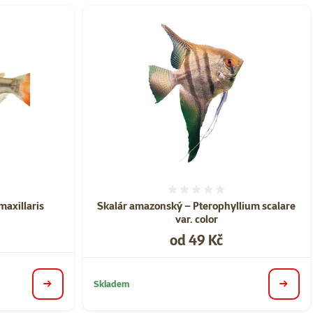
ní 0%
Hodnocení 0%
maxillaris
Skalár amazonský – Pterophyllium scalare
var. color
Cena
od 49 Kč
Skladem
detail
detail