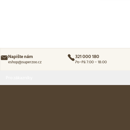
Napište nám
321 000 180
eshop@superzoo.cz
Po–Pá 7:00 – 18:00
Menu v patičce
Pro zákazníky