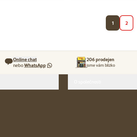
1
2
Online chat
206 prodejen
nebo
WhatsApp
jsme vám blízko
O společnosti