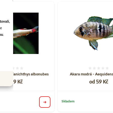
ovali,
se
ou
.
Hodnocení 0%
Hodnoce
ínská - Tanichthys albonubes
Akara modrá - Aequidens
Cena
Cena
od 29 Kč
od 59 Kč
Skladem
detail