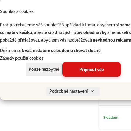
Souhlas s cookies
Proč potřebujeme váš souhlas? Například k tomu, abychom si
pamat
co máte v košíku
, abyste snadno zjistili
stav objednávky
a nemuseli 
pokaždé přihlašovat, abychom vás neobtěžovali
nevhodnou reklam
Děkujeme,
k vašim datům se budeme chovat slušně
.
Zásady použití cookies
Pouze nezbytné
Přijmout vše
Kardinálka č
Podrobné nastavení
Skladem