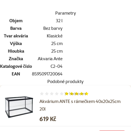
Parametry
Objem
32 l
Barva
Bez barvy
Tvar akvária
Klasické
Výška
25 cm
Hloubka
25 cm
Značka
Akvaria Ante
Katalogové číslo
C2-04
EAN
8595091720064
Podobné produkty
3×
hodnocení
Hodnocení 100%, počet hodnocení: 3
Akvárium ANTE s rámečkem 40x20x25cm
20l
Cena
619 Kč