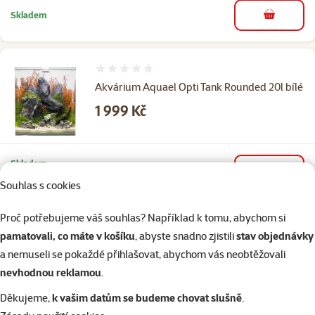
Skladem
do košíku
Hodnocení 0%
Akvárium Aquael Opti Tank Rounded 20l bílé
Cena
1 999 Kč
Skladem
do košíku
Doprava zdarma
Souhlas s cookies
Proč potřebujeme váš souhlas? Například k tomu, abychom si
5×
hodnocení
Hodnocení 96%, počet hodnocení: 5
pamatovali, co máte v košíku
, abyste snadno zjistili
stav objednávky
Akvárium ANTE 6l 25x14,5x15cm
a nemuseli se pokaždé přihlašovat, abychom vás neobtěžovali
Cena
379 Kč
nevhodnou reklamou
.
Děkujeme,
k vašim datům se budeme chovat slušně
.