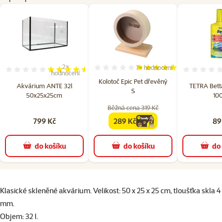
2×
7×
hodnocení
Hodnocení 100%, počet hod
Hodnocení 90%, počet hodnocení: 2
hodnocení
Kolotoč Epic Pet dřevěný
Akvárium ANTE 32l
TETRA Bett
S
50x25x25cm
10
Běžná cena 319 Kč
799 Kč
289 Kč
89
family
cena
do košíku
do košíku
do
superzoo.product.detail.content
Klasické skleněné akvárium. Velikost: 50 x 25 x 25 cm, tloušťka skla 4
mm.
Objem: 32 l.