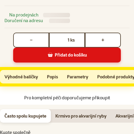
Na prodejnách
Doručení na adresu
Počet kusů *
ks
−
+
Přidat do košíku
Akvárium ANTE 32l 50x25x25cm
Do košíku
Výhodné balíčky
Popis
Parametry
Podobné produkt
Na začátek stránky
Pro kompletní péči doporučujeme přikoupit
Často spolu kupujete
Krmivo pro akvarijní ryby
Akvarijní 
Kupte společně