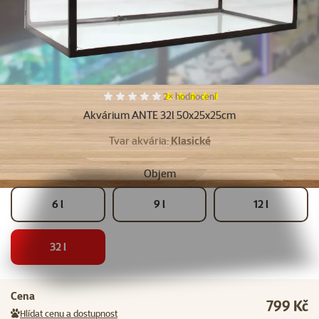
Hodnocení 90%, počet hodnocení:
2×
hodnocení
Akvárium ANTE 32l 50x25x25cm
Tvar akvária:
Klasické
Objem
6 l
9 l
12 l
32 l
Cena
799 Kč
Hlídat cenu a dostupnost