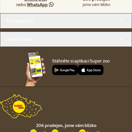
nebo
WhatsApp
jsme vám blízko
Menu v patičce
Pro zákazníky
O společnosti
Stáhněte si aplikaci Super zoo
206 prodejen,
jsme vám blízko