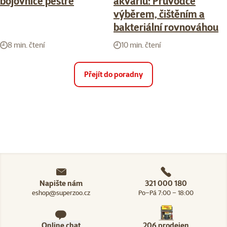
bojovnice pestré
akváriu: Průvodce
výběrem, čištěním a
bakteriální rovnováhou
8 min. čtení
10 min. čtení
Přejít do poradny
Napište nám
321 000 180
eshop@superzoo.cz
Po–Pá 7:00 – 18:00
Online chat
206 prodejen