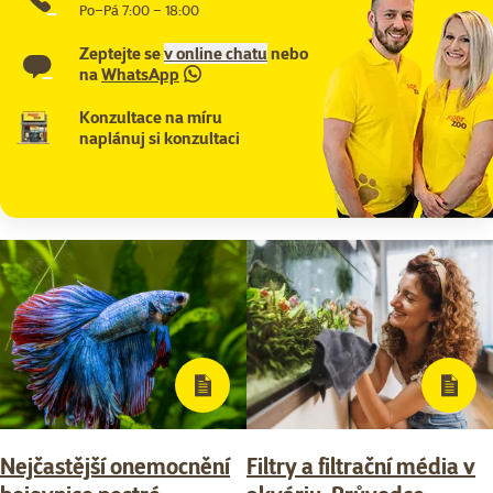
Po–Pá 7:00 – 18:00
Zeptejte se
v online chatu
nebo
na
WhatsApp
Konzultace na míru
naplánuj si konzultaci
Nejčastější onemocnění
Filtry a filtrační média v