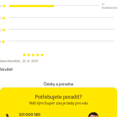
1×
4
hodnocení
3
2
1
Hodnocení 100%
Jana Novotná ,
25. 8. 2021
Skvělé!
Články a poradna
Potřebujete poradit?
Náš tým Super zoo je tady pro vás
321 000 180