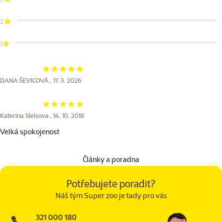
2
1
Hodnocení 100%
DANA ŠEVICOVÁ ,
17. 3. 2026
Hodnocení 100%
Katerina Sleisova ,
14. 10. 2018
Velká spokojenost
Články a poradna
Potřebujete poradit?
Náš tým Super zoo je tady pro vás
321 000 180