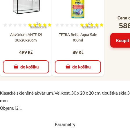
Cena 
588
2×
6×
Hodnocení 100%, počet hodnocení: 2
Hodnocení 97%, počet hodn
hodnocení
hodnocení
Akvárium ANTE 12l
TETRA Betta Aqua Safe
30x20x20cm
100ml
Koupit 
499 Kč
89 Kč
do košíku
do košíku
superzoo.product.detail.content
Klasické skleněné akvárium. Velikost: 30 x 20 x 20 cm, tloušťka skla 3
mm.
Objem: 12 l.
Parametry