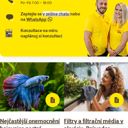
Po–Pá 7:00 – 18:00
Zeptejte se
v online chatu
nebo
na
WhatsApp
Konzultace na míru
naplánuj si konzultaci
Nejčastější onemocnění
Filtry a filtrační média v