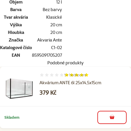
Objem
12 l
Barva
Bez barvy
Tvar akvária
Klasické
Výška
20 cm
Hloubka
20 cm
Značka
Akvaria Ante
Katalogové číslo
C1-02
EAN
8595091705207
Podobné produkty
5×
hodnocení
Hodnocení 96%, počet hodnocení: 5
Akvárium ANTE 6l 25x14,5x15cm
Cena
379 Kč
Skladem
do košíku