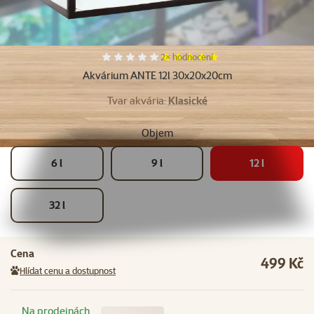
Hodnocení 100%, počet hodnocení:
2×
hodnocení
Akvárium ANTE 12l 30x20x20cm
Tvar akvária:
Klasické
Objem
6 l
9 l
12 l
32 l
Cena
499 Kč
Hlídat cenu a dostupnost
Na prodejnách