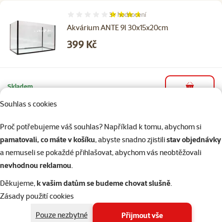
3×
hodnocení
Hodnocení 73%, počet hodnocení: 3
Akvárium ANTE 9l 30x15x20cm
Cena
399 Kč
Skladem
do košíku
Souhlas s cookies
Proč potřebujeme váš souhlas? Například k tomu, abychom si
Hodnocení 0%
Akvárium ANTE s rámečkem 30x15x20cm 9l
pamatovali, co máte v košíku
, abyste snadno zjistili
stav objednávky
Cena
449 Kč
a nemuseli se pokaždé přihlašovat, abychom vás neobtěžovali
nevhodnou reklamou
.
Děkujeme,
k vašim datům se budeme chovat slušně
.
Zásady použití cookies
Skladem
do košíku
Pouze nezbytné
Přijmout vše