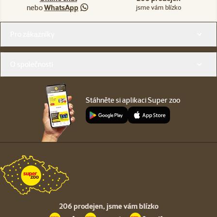
nebo
WhatsApp
jsme vám blízko
Menu v patičce
Pro zákazníky
O společnosti
Stáhněte si aplikaci Super zoo
206 prodejen,
jsme vám blízko