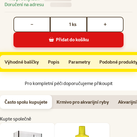
Doručení na adresu
Počet kusů *
ks
−
+
Přidat do košíku
Akvárium ANTE 12l 30x20x20cm
Do košíku
Výhodné balíčky
Popis
Parametry
Podobné produkt
Na začátek stránky
Pro kompletní péči doporučujeme přikoupit
Často spolu kupujete
Krmivo pro akvarijní ryby
Akvarijní 
Kupte společně