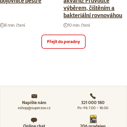
bojovnice pestré
akváriu: Průvodce
výběrem, čištěním a
bakteriální rovnováhou
8 min. čtení
10 min. čtení
Přejít do poradny
Napište nám
321 000 180
eshop@superzoo.cz
Po–Pá 7:00 – 18:00
Online chat
206 prodejen