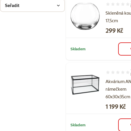
Seřadit
Hodnocení 10
Skleněná ko
17,5cm
Cena
299 Kč
Skladem
Hodnocení 10
Akvárium AN
rámečkem
60x30x35cm 
Cena
1 199 Kč
Skladem