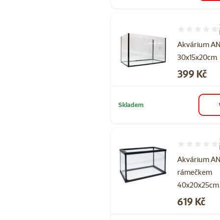
Hodnocení 73
Akvárium AN
30x15x20cm
Cena
399 Kč
Skladem
Hodnocení 10
Akvárium AN
rámečkem
40x20x25cm 
Cena
619 Kč