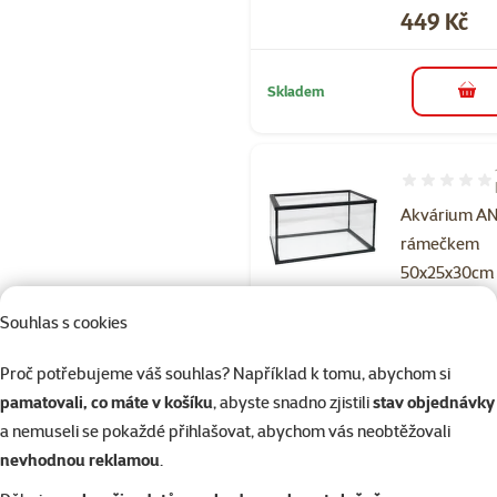
Cena
449 Kč
Skladem
do 
Hodnocení 60
Akvárium AN
rámečkem
50x25x30cm 
Cena
849 Kč
Souhlas s cookies
Proč potřebujeme váš souhlas? Například k tomu, abychom si
Skladem
pamatovali, co máte v košíku
, abyste snadno zjistili
stav objednávky
a nemuseli se pokaždé přihlašovat, abychom vás neobtěžovali
nevhodnou reklamou
.
Hodnocení 96