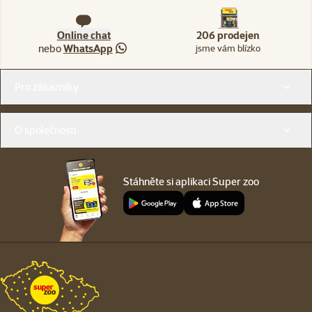
Online chat
206 prodejen
nebo
WhatsApp
jsme vám blízko
Menu v patičce
Pro zákazníky
O společnosti
Stáhněte si aplikaci Super zoo