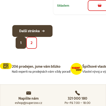
Skladem
do 
Další stránka
1
2
206 prodejen, jsme vám blízko
Špičkové vlast
Naši experti na prodejnách vám vždy poradí
Vlastní vývoj a v
Napište nám
321 000 180
eshop@superzoo.cz
Po–Pá 7:00 – 18:00