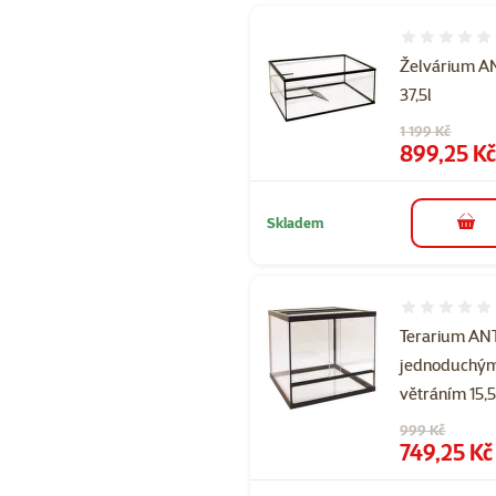
Hodnocení 
Želvárium A
37,5l
Původní cena
1 199 Kč
Cena
899,25 K
Skladem
do 
Hodnocení 
Terarium AN
jednoduchý
větráním 15,5
Původní cena
999 Kč
Cena
749,25 Kč