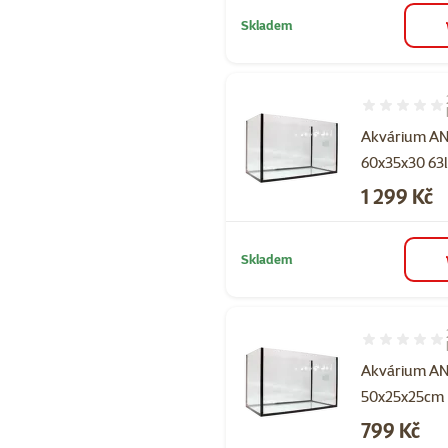
Skladem
Hodnocení 90
Akvárium A
60x35x30 63
Cena
1 299 Kč
Skladem
Hodnocení 90
Akvárium AN
50x25x25cm
Cena
799 Kč