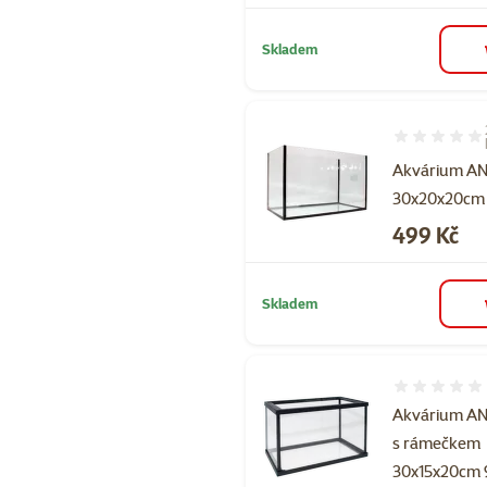
Skladem
Hodnocení 10
Akvárium AN
30x20x20cm
Cena
499 Kč
Skladem
Hodnocení 
Akvárium A
s rámečkem
30x15x20cm 