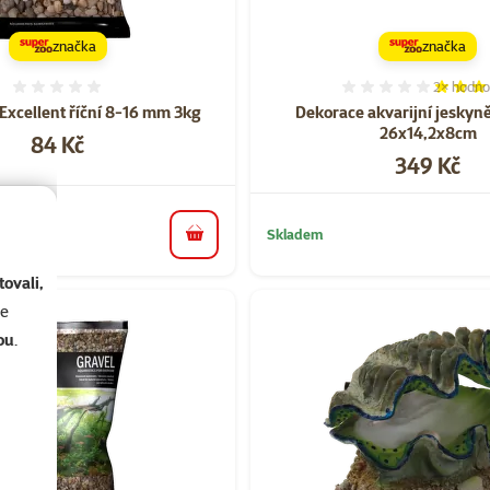
značka
značka
2×
hodno
Hodnocení 0%
Hodnocen
Excellent říční 8-16 mm 3kg
Dekorace akvarijní jeskyn
26x14,2x8cm
Cena
84 Kč
Cena
349 Kč
Skladem
do košíku
ovali,
se
ou
.