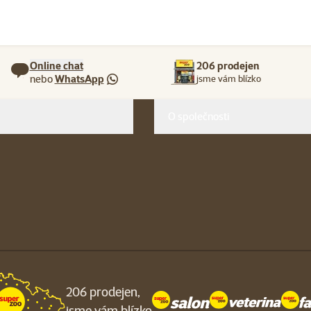
Online chat
206 prodejen
nebo
WhatsApp
jsme vám blízko
O společnosti
206 prodejen,
jsme vám blízko