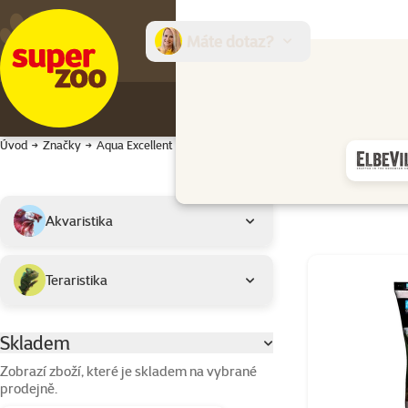
Máte dotaz?
E-sh
Úvod
Značky
Aqua Excellent
Podkategorie
Vybrané filtry
Akvaristika
Produkty značky
Teraristika
Skladem
Parametrický filtr
Zobrazí zboží, které je skladem na vybrané
prodejně.