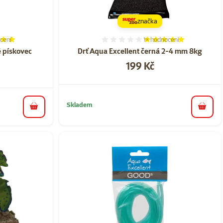
značka
cení
1×
hodnocení
í 100%, počet hodnocení: 2
Hodnocení 100%, počet ho
ě pískovec
Drť Aqua Excellent černá 2-4 mm 8kg
Cena
199 Kč
Skladem
do koš
do košíku