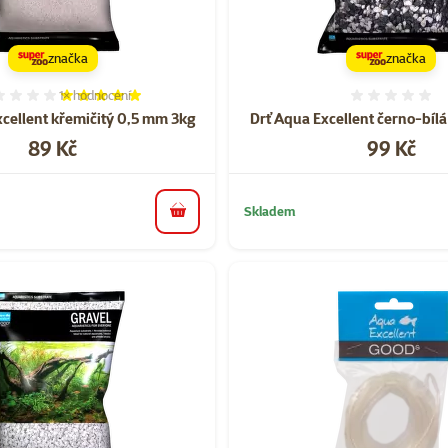
značka
značka
1×
hodnocení
Hodnocení 100%, počet hodnocení: 1
Hodnoce
xcellent křemičitý 0,5 mm 3kg
Drť Aqua Excellent černo-bíl
Cena
Cena
89 Kč
99 Kč
Skladem
do košíku