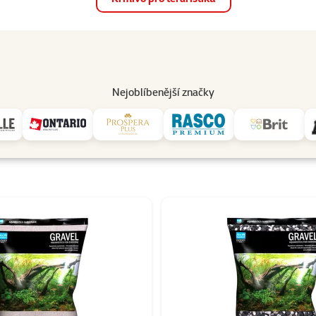
op
Akce a slevy
Prodejny
Služby
Poradna
Pomá
206
Nejoblíbenější značky
Aqua Excellent
 Aqua Excellent