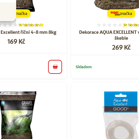
značka
značka
1×
hodnocení
3×
hodno
Hodnocení 100%, počet hodnocení: 1
Hodnocen
 Excellent říční 4-8 mm 8kg
Dekorace AQUA EXCELLENT 
škeble
Cena
169 Kč
Cena
269 Kč
Skladem
do košíku