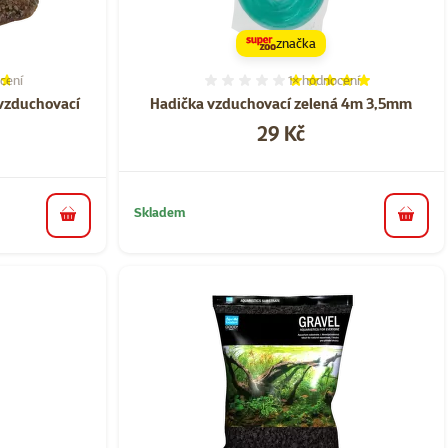
značka
cení
1×
hodnocení
í 73%, počet hodnocení: 3
Hodnocení 100%, počet ho
vzduchovací
Hadička vzduchovací zelená 4m 3,5mm
Cena
29 Kč
Skladem
do koš
do košíku