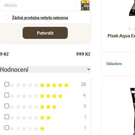
Žádná prodejna nebyla nalezena
cena od-do
Potvrdit
Písek Aqua E
9 Kč
999 Kč
Skladem
Hodnocení
Hodnocení 100%
28
Hodnocení 80%
4
Hodnocení 60%
3
Hodnocení 40%
1
Hodnocení 20%
1