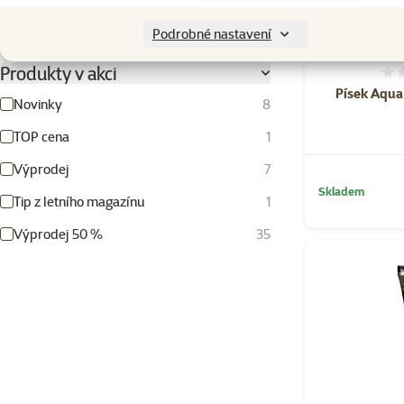
8cm
19cm
Podrobné nastavení
Produkty v akci
Písek Aqua
Novinky
8
TOP cena
1
Výprodej
7
Skladem
Tip z letního magazínu
1
Výprodej 50 %
35