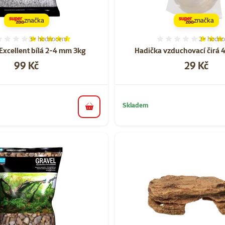
značka
značka
3×
hodnocení
2×
hodno
Hodnocení 100%, počet hodnocení: 3
Hodnocen
Excellent bílá 2-4 mm 3kg
Hadička vzduchovací čirá
Cena
Cena
99 Kč
29 Kč
Skladem
do košíku