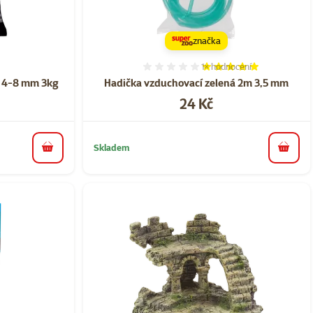
značka
1×
hodnocení
ní 0%
Hodnocení 100%, počet ho
á 4-8 mm 3kg
Hadička vzduchovací zelená 2m 3,5 mm
Cena
24 Kč
Skladem
do košíku
do koš