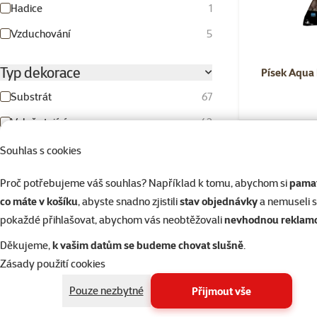
Hadice
1
Vzduchování
5
Typ dekorace
Písek Aqua 
Substrát
67
Volně stojící
43
Skladem
Souhlas s cookies
Délka
Proč potřebujeme váš souhlas? Například k tomu, abychom si
pamat
co máte v košíku
, abyste snadno zjistili
stav objednávky
a nemuseli 
pokaždé přihlašovat, abychom vás neobtěžovali
nevhodnou reklam
6cm
400cm
Děkujeme,
k vašim datům se budeme chovat slušně
.
Zásady použití cookies
Výška
Pouze nezbytné
Přijmout vše