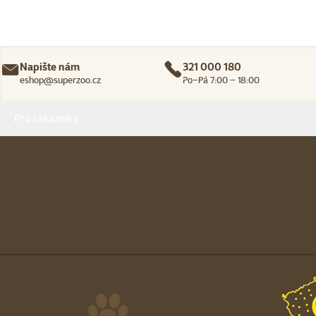
Napište nám
321 000 180
eshop@superzoo.cz
Po–Pá 7:00 – 18:00
Menu v patičce
Pro zákazníky