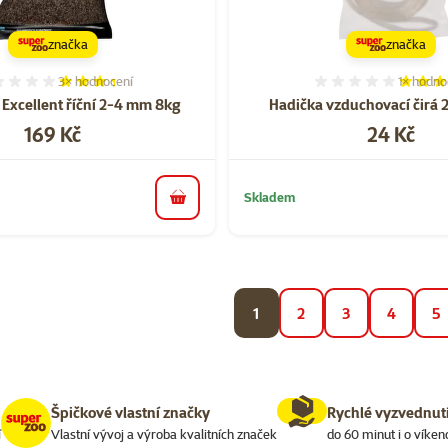
značka
značka
3×
hodnocení
1×
hodno
Hodnocení 67%, počet hodnocení: 3
Hodnocen
 Excellent říční 2-4 mm 8kg
Hadička vzduchovací čirá
Cena
Cena
169 Kč
24 Kč
Skladem
do košíku
1
2
3
4
5
Špičkové vlastní značky
Rychlé vyzvednut
í
Vlastní vývoj a výroba kvalitních značek
do 60 minut i o víken