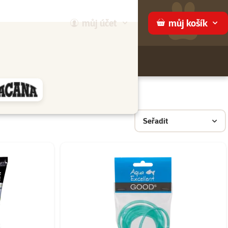
můj
účet
můj
košík
Hledej
háme
Seřadit