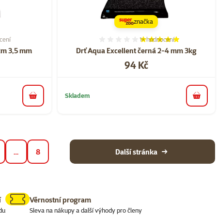
značka
cení
1×
hodnocení
í 60%, počet hodnocení: 1
Hodnocení 100%, počet ho
 2m 3,5 mm
Drť Aqua Excellent černá 2-4 mm 3kg
Cena
94 Kč
Skladem
do košíku
do koš
…
8
Další stránka
í
Věrnostní program
du
Sleva na nákupy a další výhody pro členy