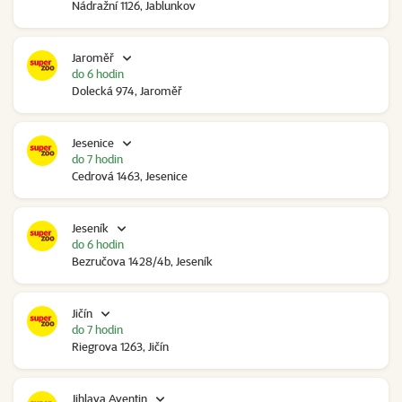
Nádražní 1126, Jablunkov
Jaroměř
do 6 hodin
Dolecká 974, Jaroměř
Jesenice
do 7 hodin
Cedrová 1463, Jesenice
Jeseník
do 6 hodin
Bezručova 1428/4b, Jeseník
Jičín
do 7 hodin
Riegrova 1263, Jičín
Jihlava Aventin