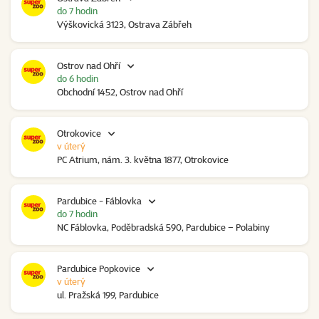
do 7 hodin
Výškovická 3123, Ostrava Zábřeh
Ostrov nad Ohří
do 6 hodin
Obchodní 1452, Ostrov nad Ohří
Otrokovice
v úterý
PC Atrium, nám. 3. května 1877, Otrokovice
Pardubice - Fáblovka
do 7 hodin
NC Fáblovka, Poděbradská 590, Pardubice – Polabiny
Pardubice Popkovice
v úterý
ul. Pražská 199, Pardubice