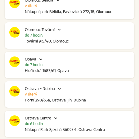
Olomouc Bělidla
v úterý
Nákupní park Bělidla, Pavlovická 272/18, Olomouc
Olomouc Tovární
do 7 hodin
Tovární 915/40, Olomouc
Opava
do 7 hodin
Hlučínská 1683/61, Opava
Ostrava - Dubina
v úterý
Horní 298/65a, Ostrava-jih-Dubina
Ostrava Centro
do 6 hodin
Nákupní Park Sjízdná 5602/ 4, Ostrava Centro