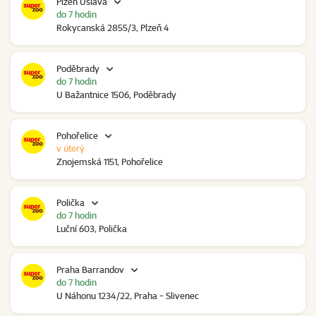
Plzeň Úslava
do 7 hodin
Rokycanská 2855/3, Plzeň 4
Poděbrady
do 7 hodin
U Bažantnice 1506, Poděbrady
Pohořelice
v úterý
Znojemská 1151, Pohořelice
Polička
do 7 hodin
Luční 603, Polička
Praha Barrandov
do 7 hodin
U Náhonu 1234/22, Praha - Slivenec