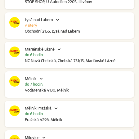
STOP SHOP, U Autodílen 2205, Litvínov
Lysá nad Labem
v úterý
Obchodní 2155, Lysá nad Labem
Mariánské Lázně
do 6 hodin
NC Nová Chebská, Chebská 731/15, Mariánské Lázně
Mělník
do 7 hodin
Vodárenská 4130, Mělník
Mělník Pražská
do 6 hodin
Pražská 4296, Mělník
Milovice