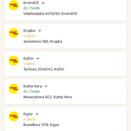
Kroměříž
do 7 hodin
Velehradská 4076/101, Kroměříž
Krupka
v úterý
Jasmínová 386, Krupka
Kuřim
v úterý
Tyršova 2048/43, Kuřim
Kutná Hora
do 7 hodin
Masarykova 802, Kutná Hora
Kyjov
v úterý
Brandlova 1376, Kyjov