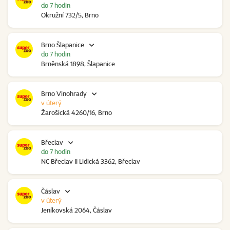
do 7 hodin
Okružní 732/5, Brno
Brno Šlapanice
do 7 hodin
Brněnská 1898, Šlapanice
Brno Vinohrady
v úterý
Žarošická 4260/16, Brno
Břeclav
do 7 hodin
NC Břeclav II Lidická 3362, Břeclav
Čáslav
v úterý
Jeníkovská 2064, Čáslav