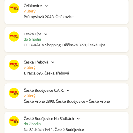
Čelákovice
v úterý
Průmyslová 2043, Čelákovice
Česká Lípa
do 6 hodin
OC PARÁDA Shopping, Děčínská 3271, Česká Lípa
Česká Třebová
v úterý
J. Pácla 695, Česká Třebová
České Budějovice C.A.R.
v úterý
České Vrbné 2393, České Budějovice - České Vrbné
České Budějovice Na Sádkách
do 7 hodin
Na Sádkách 1444, České Budějovice