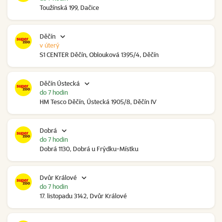
Toužínská 199, Dačice
Děčín
v úterý
S1 CENTER Děčín, Oblouková 1395/4, Děčín
Děčín Ústecká
do 7 hodin
HM Tesco Děčín, Ústecká 1905/8, Děčín IV
Dobrá
do 7 hodin
Dobrá 1130, Dobrá u Frýdku-Místku
Dvůr Králové
do 7 hodin
17. listopadu 3142, Dvůr Králové