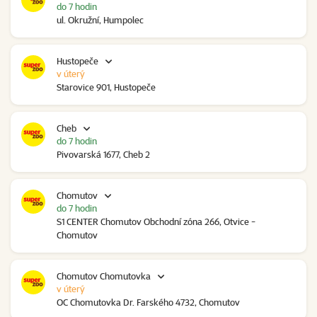
do 7 hodin
ul. Okružní, Humpolec
Hustopeče
v úterý
Starovice 901, Hustopeče
Cheb
do 7 hodin
Pivovarská 1677, Cheb 2
Chomutov
do 7 hodin
S1 CENTER Chomutov Obchodní zóna 266, Otvice -
Chomutov
Chomutov Chomutovka
v úterý
OC Chomutovka Dr. Farského 4732, Chomutov