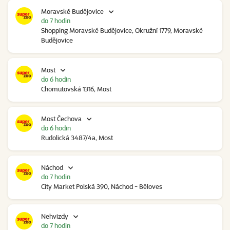
Moravské Budějovice
do 7 hodin
Shopping Moravské Budějovice, Okružní 1779, Moravské
Budějovice
Most
do 6 hodin
Chomutovská 1316, Most
Most Čechova
do 6 hodin
Rudolická 3487/4a, Most
Náchod
do 7 hodin
City Market Polská 390, Náchod - Běloves
Nehvizdy
do 7 hodin