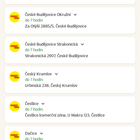
České Budějovice Okružní
do 7 hodin
Za Otýlií 2885/5, České Budějovice
České Budějovice Strakonická
do 7 hodin
Strakonická 2907, České Budějovice
Český Krumlov
do 7 hodin
Urbinská 238, Český Krumlov
Čestlice
do 7 hodin
Čestlice komerční zóna, U Makra 123, Čestlice
Dačice
do 7 hodin