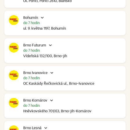
OC Poříčí, Poříčí 2610, Blansko
Bohumín
do 7 hodin
ul. 9. května 1197, Bohumín
Brno Futurum
do 7 hodin
Vídeňská 132/100, Brno-jih
Brno Ivanovice
do 7 hodin
OC Kaskády Řečkovická ul., Brno-Ivanovice
Brno Komárov
do 7 hodin
Hněvkovského 701/63, Brno-jih-Komárov
Brno Lesná