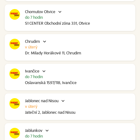
Chomutov Otvice
do 7 hodin
S1 CENTER Obchodní zóna 331, Otvice
Chrudim
v úterý
Dr. Milady Horákové 11, Chrudim
Ivančice
do 7 hodin
Oslavanská 1597/118, Ivančice
Jablonec nad Nisou
v úterý
Jateční 2, Jablonec nad Nisou
Jablunkov
do 7 hodin