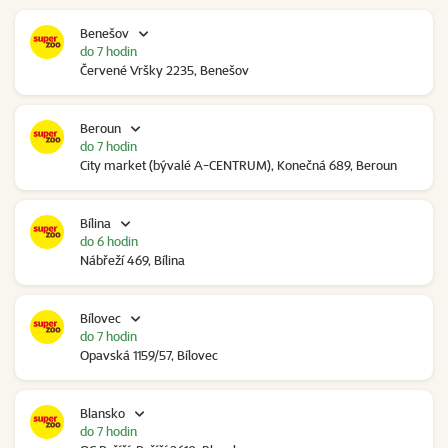
Benešov
do 7 hodin
Červené Vršky 2235, Benešov
Beroun
do 7 hodin
City market (bývalé A-CENTRUM), Konečná 689, Beroun
Bílina
do 6 hodin
Nábřeží 469, Bílina
Bílovec
do 7 hodin
Opavská 1159/57, Bílovec
Blansko
do 7 hodin