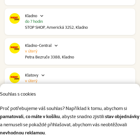
Kladno
do 7 hodin
STOP SHOP, Americká 3252, Kladno
Kladno-Central
v úterý
Petra Bezruče 3388, Kladno
Klatovy
v úterý
NC Škodovka, Domažlická 948, Klatovy
Souhlas s cookies
Kolín
Proč potřebujeme váš souhlas? Například k tomu, abychom si
do 6 hodin
pamatovali, co máte v košíku
, abyste snadno zjistili
stav objednávky
Polepská 979, Kolín
a nemuseli se pokaždé přihlašovat, abychom vás neobtěžovali
nevhodnou reklamou
.
Kolín Ovčáry