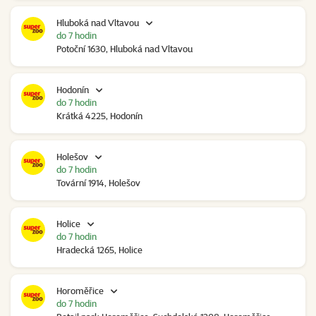
Hluboká nad Vltavou
do 7 hodin
Potoční 1630, Hluboká nad Vltavou
Hodonín
do 7 hodin
Krátká 4225, Hodonín
Holešov
do 7 hodin
Tovární 1914, Holešov
Holice
do 7 hodin
Hradecká 1265, Holice
Horoměřice
do 7 hodin