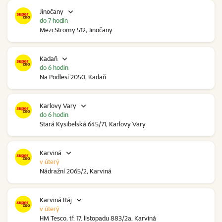
Jinočany
do 7 hodin
Mezi Stromy 512, Jinočany
Kadaň
do 6 hodin
Na Podlesí 2050, Kadaň
Karlovy Vary
do 6 hodin
Stará Kysibelská 645/71, Karlovy Vary
Karviná
v úterý
Nádražní 2065/2, Karviná
Karviná Ráj
v úterý
HM Tesco, tř. 17. listopadu 883/2a, Karviná