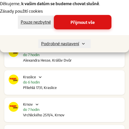
do 7 hodin
Děkujeme,
k vašim datům se budeme chovat slušně
.
Ovčáry 304, Ovčáry
Zásady použití cookies
Pouze nezbytné
Přijmout vše
Kozomín
do 7 hodin
RP Kozomín č.p. 508, Kozomín
Podrobné nastavení
Králův Dvůr
do 7 hodin
Alexandra Hesse, Králův Dvůr
Kraslice
do 6 hodin
Přilehlá 1731, Kraslice
Krnov
do 7 hodin
Vrchlického 2511/4, Krnov