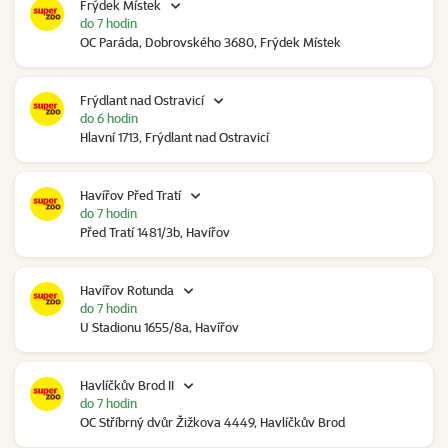
Frýdek Místek
do 7 hodin
OC Paráda, Dobrovského 3680, Frýdek Místek
Frýdlant nad Ostravicí
do 6 hodin
Hlavní 1713, Frýdlant nad Ostravicí
Havířov Před Tratí
do 7 hodin
Před Tratí 1481/3b, Havířov
Havířov Rotunda
do 7 hodin
U Stadionu 1655/8a, Havířov
Havlíčkův Brod II
do 7 hodin
OC Stříbrný dvůr Žižkova 4449, Havlíčkův Brod