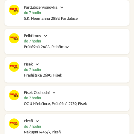
Pardubice Višňovka
do 7 hodin
S.K. Neumanna 2859, Pardubice
Pelhřimov
do 7 hodin
Průběžná 2483, Pelhřimov
Písek
do 7 hodin
Hradišťská 2690, Písek
Písek Obchodní
do 7 hodin
OC U Hřebčince, Průběžná 2739, Písek
Plzeň
do 7 hodin
Nákupní 1445/7, Plzeň