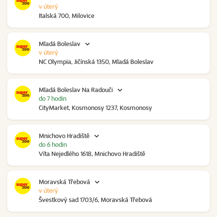
v úterý
Italská 700, Milovice
Mladá Boleslav
v úterý
NC Olympia, Jičínská 1350, Mladá Boleslav
Mladá Boleslav Na Radouči
do 7 hodin
CityMarket, Kosmonosy 1237, Kosmonosy
Mnichovo Hradiště
do 6 hodin
Víta Nejedlého 1618, Mnichovo Hradiště
Moravská Třebová
v úterý
Švestkový sad 1703/6, Moravská Třebová