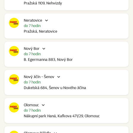
Pražská 1109, Nehvizdy
Neratovice
do 7 hodin
Pražská, Neratovice
Nový Bor
do 7 hodin
B. Egermanna 883, Nový Bor
Nový Jičín - Šenov
do 7 hodin
Dukelská 684, Šenov u Nového Jičína
Olomouc
do 7 hodin
Nákupní park Haná, Kafkova 471/29, Olomouc