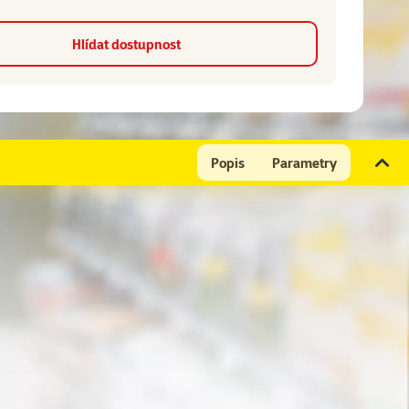
Hlídat dostupnost
Popis
Parametry
ín A, vitamín D3, vitamín E (alfatokoferol).
itamín D3 1500 m.j./ kg, měď 15 mg / kg, vitamín E (alfatokoferol) 130