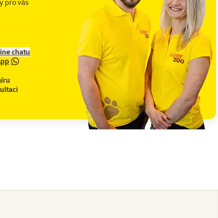
y pro vás
line chatu
App
íru
ultaci