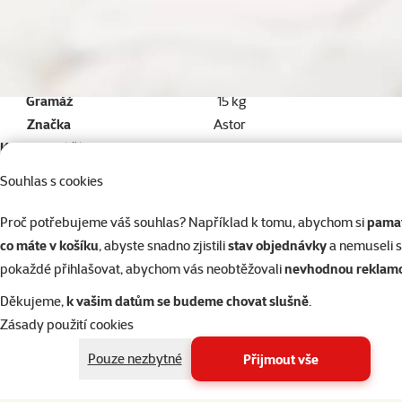
Velikost psa
Malý, Střední, Velký, Obří
Stáří psa
Dospělý
Kvalita
⭐ Economy
Složení
Kuřecí maso, Obiloviny
Gramáž
15 kg
Značka
Astor
Katalogové číslo
294-110115
Souhlas s cookies
Nejlevnější
Proč potřebujeme váš souhlas? Například k tomu, abychom si
pamat
Economy
Basic+
co máte v košíku
, abyste snadno zjistili
stav objednávky
a nemuseli 
pokaždé přihlašovat, abychom vás neobtěžovali
nevhodnou reklam
Děkujeme,
k vašim datům se budeme chovat slušně
.
Zásady použití cookies
Pouze nezbytné
Přijmout vše