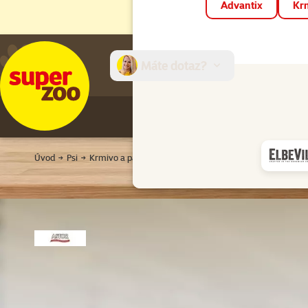
Advantix
Krm
Máte dotaz?
E-sh
Úvod
Psi
Krmivo a pamlsky
Granule pro psy
Pro dospělé psy