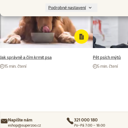
Podrobné nastavení
Jak správně a čím krmit psa
Pět psích mýtů
15 min. čtení
5 min. čtení
Napište nám
321 000 180
eshop@superzoo.cz
Po–Pá 7:00 – 18:00