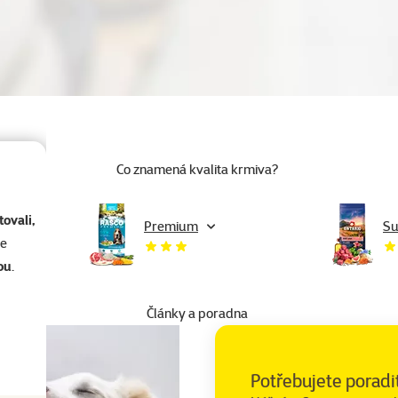
Co znamená kvalita krmiva?
ovali,
Premium
Su
se
ou
.
Články a poradna
Potřebujete poradi