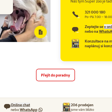
Náš tým Super zoo je tad
321 000 180
Po–Pá 7:00 – 18:00
Zeptejte se
v on
nebo na
Whats
Konzultace na m
naplánuj si konz
Přejít do poradny
Online chat
206 prodejen
nebo
WhatsApp
jsme vám blízko