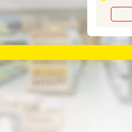
kty rostlinného původu, kvasnice, oleje a tuky, minerální látky, vitam
8%, vláknina 3%, vápník 1,6%, fosfor 1,1%, vitamín A 15000 m.j./ kg, v
ametry