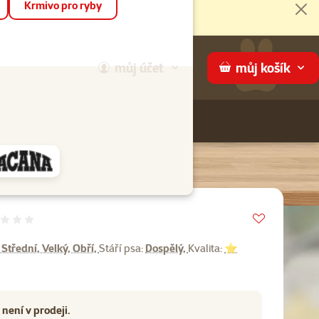
Krmivo pro ryby
Zav
můj
účet
můj
košík
Hledej
háme
Vložit do 
Hodnocení 0%
 Střední, Velký, Obří,
Stáří psa:
Dospělý,
Kvalita:
⭐
není v prodeji.