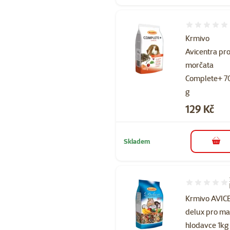
Hodnocení 
Krmivo
Avicentra pr
morčata
Complete+ 7
g
Cena
129 Kč
Skladem
do 
Hodnocení 10
Krmivo AVI
delux pro ma
hlodavce 1kg