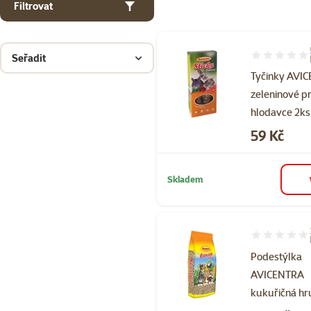
Filtrovat
Seřadit
Hodnocení 10
Tyčinky AVI
zeleninové p
hlodavce 2ks
Cena
59 Kč
Skladem
Hodnocení 93
Podestýlka
AVICENTRA
kukuřičná hr