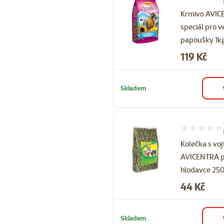
Hodnocení 10
Krmivo AVI
speciál pro v
papoušky 1k
Cena
119 Kč
Skladem
Hodnocení 10
Kolečka s vo
AVICENTRA 
hlodavce 25
Cena
44 Kč
Skladem