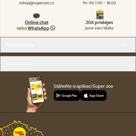
eshop@superzoo.cz
Po–Pá 7:00 – 18:00
Online chat
206 prodejen
nebo
WhatsApp
jsme vám blízko
Menu v patičce
Pro zákazníky
O společnosti
Stáhněte si aplikaci Super zoo