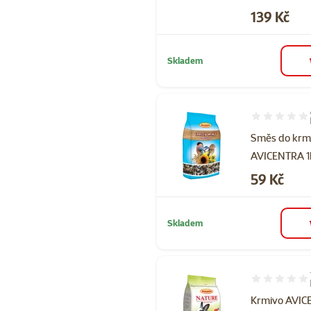
Cena
139 Kč
Skladem
Hodnocení 10
Směs do krm
AVICENTRA 1
Cena
59 Kč
Skladem
Hodnocení 10
Krmivo AVI