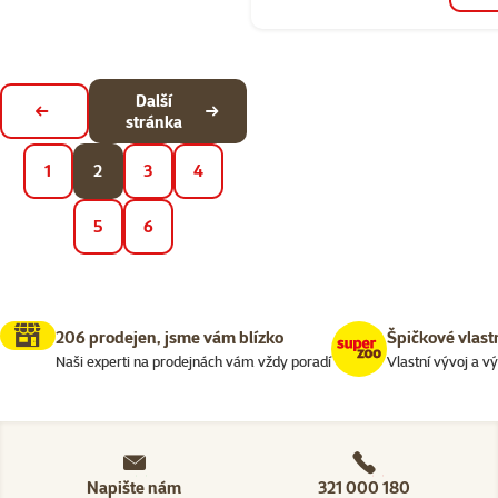
Další
Předchozí stránka
stránka
1
2
3
4
5
6
206 prodejen, jsme vám blízko
Špičkové vlast
Naši experti na prodejnách vám vždy poradí
Vlastní vývoj a v
Napište nám
321 000 180