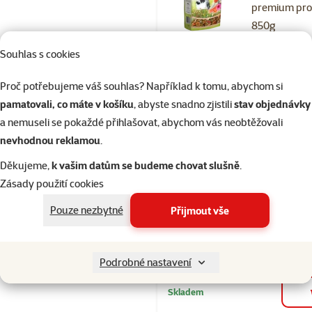
premium pro 
850g
Cena
109 Kč
Souhlas s cookies
Proč potřebujeme váš souhlas? Například k tomu, abychom si
Skladem
pamatovali, co máte v košíku
, abyste snadno zjistili
stav objednávky
a nemuseli se pokaždé přihlašovat, abychom vás neobtěžovali
nevhodnou reklamou
.
Hodnocení 10
Děkujeme,
k vašim datům se budeme chovat slušně
.
Tyčinky AVI
Zásady použití cookies
vitamínovo 
pro malé pa
Pouze nezbytné
Přijmout vše
2ks
Cena
54 Kč
Podrobné nastavení
Skladem