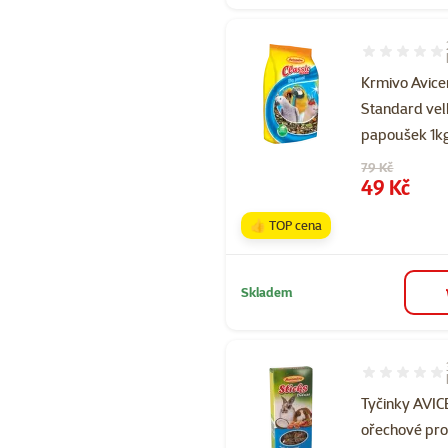
Hodnocení 60
Krmivo Avice
Standard ve
papoušek 1k
Původní cena
79 Kč
Cena
49 Kč
👍 TOP cena
Skladem
Hodnocení 10
Tyčinky AVI
ořechové pro