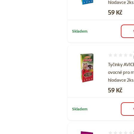
hlodavce 2ks
Cena
59 Kč
Skladem
Hodnocení 97
Tyčinky AVI
ovocné pro 
hlodavce 2ks
Cena
59 Kč
Skladem