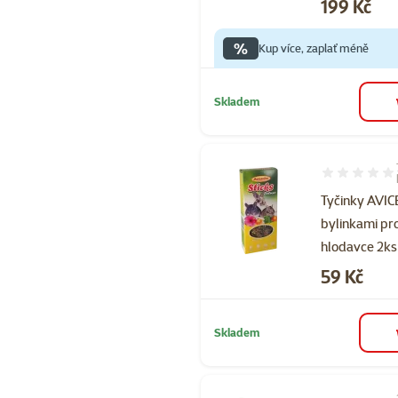
Cena
199 Kč
%
Kup více, zaplať méně
Skladem
Hodnocení 10
Tyčinky AVI
bylinkami pr
hlodavce 2ks
Cena
59 Kč
Skladem