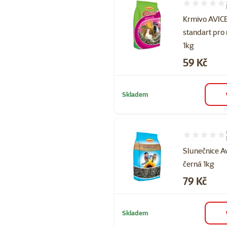
Hodnocení 90
Krmivo AVI
standart pro
1kg
Cena
59 Kč
Skladem
Hodnocení 10
Slunečnice A
černá 1kg
Cena
79 Kč
Skladem