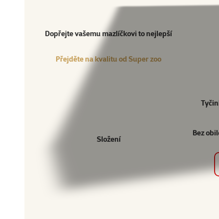
Přejděte na kvalitu od Super zoo
Produkt
Dopřejte vašemu mazlíčkovi to nejlepší
Přejděte na kvalitu od Super zoo
Tyčin
Bez obil
Složení
Ostatní