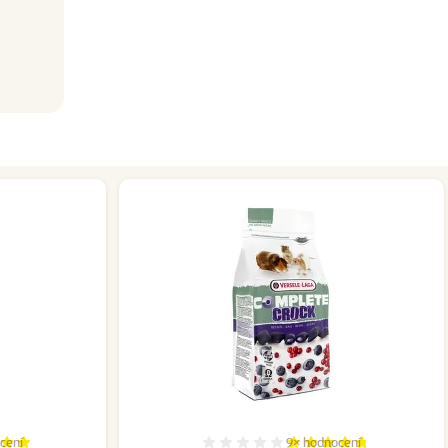
cení
9×
hodnocení