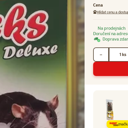
Cena
Hlídat cenu a dostu
Na prodejnách
Doručení na adres
Doprava zda
Počet kusů *
ks
−
značk