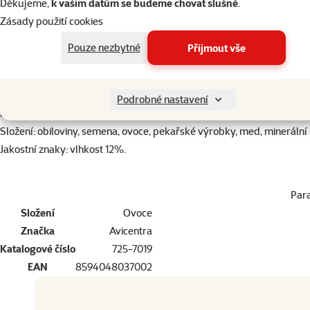
Děkujeme,
k vašim datům se budeme chovat slušně
.
do košík
Doplňky stravy
Zásady použití cookies
Pouze nezbytné
Přijmout vše
superzoo.product.detail.content
Tyčinky s ovocem pro křečky, myši, potkány a další malé hlodavce, 
Podrobné nastavení
Krmný návod: do klece zavěste 1-2 tyčinky za týden.
Složení: obiloviny, semena, ovoce, pekařské výrobky, med, minerální 
Jakostní znaky: vlhkost 12%.
Par
Složení
Ovoce
Značka
Avicentra
Katalogové číslo
725-7019
EAN
8594048037002
Dopřejte vašemu mazlíčkovi to nejlepší