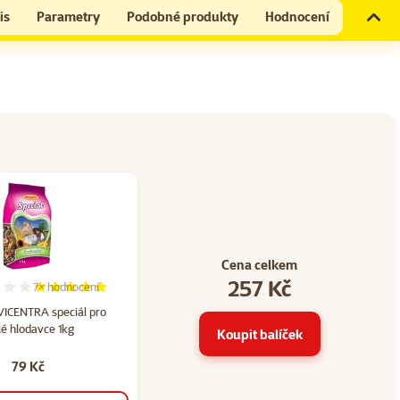
is
Parametry
Podobné produkty
Hodnocení
Cena celkem
257 Kč
7×
hodnocení
22
Hodnocení 100%, počet hodnocení: 7
ICENTRA speciál pro
é hlodavce 1kg
Koupit balíček
79 Kč