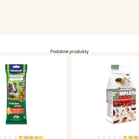
Podobné produkty
1×
hodnocení
5×
hodno