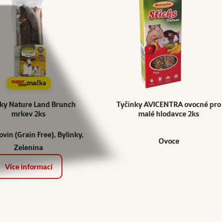
značka
ky Nature Land Brunch
Tyčinky AVICENTRA ovocné pro
mrkev 2ks
malé hlodavce 2ks
ovin (Grain Free), Bylinky,
Ovoce
Zelenina
Více informací