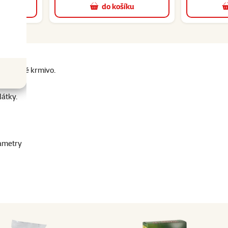
u
do košíku
doplňkové krmivo.
látky.
ametry