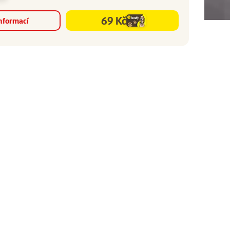
69 Kč
informací
family
cena