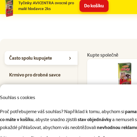
Tyčinky AVICENTRA ovocné pro
Do košíku
malé hlodavce 2ks
Kupte společně
Často spolu kupujete
Krmivo pro drobné savce
Podestýlky
Souhlas s cookies
7×
ho
Hodno
Tyčinky AVICENTRA ov
Hračky pro drobné savce
Proč potřebujeme váš souhlas? Například k tomu, abychom si
pamat
malé hlodavce 
co máte v košíku
, abyste snadno zjistili
stav objednávky
a nemuseli 
Seno
59 Kč
pokaždé přihlašovat, abychom vás neobtěžovali
nevhodnou reklam