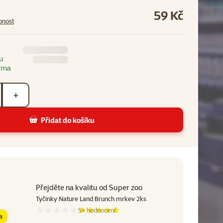
59 Kč
pnost
u
rma
+
Přidat do košíku
Přejděte na kvalitu od Super zoo
Tyčinky Nature Land Brunch mrkev 2ks
5×
hodnocení
Hodnocení 97%, počet hodnocení: 5
a