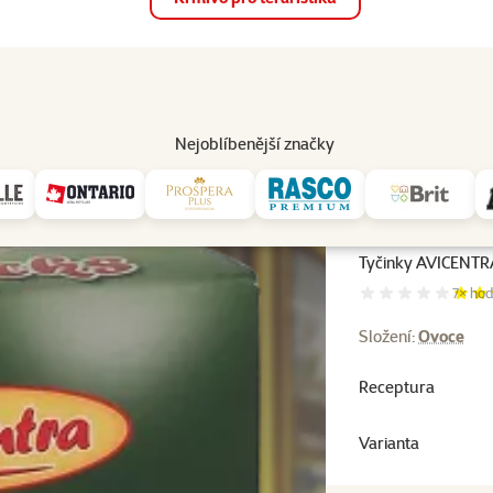
op
Akce a slevy
Prodejny
Služby
Poradna
Pomá
206
Nejoblíbenější značky
Tyčinky AVICENTRA
Hodnoc
7×
hod
Složení:
Ovoce
Receptura
Varianta