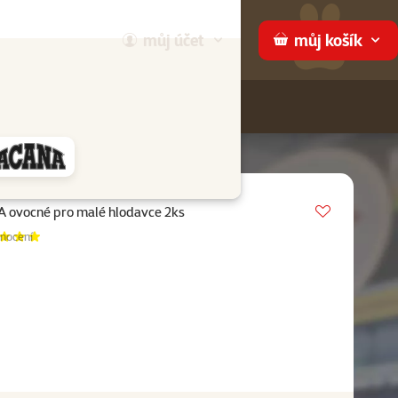
můj
účet
můj
košík
Hledej
háme
Vložit do 
 ovocné pro malé hlodavce 2ks
ení 97%, počet hodnocení:
nocení