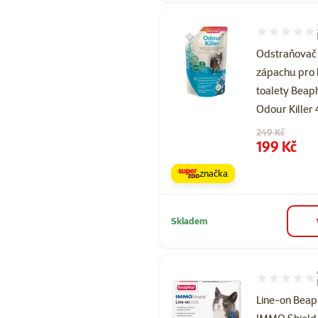
Hodnocení 96
Odstraňovač
zápachu pro 
toalety Beap
Odour Killer
Původní cena
249 Kč
Cena
199 Kč
značka
Skladem
Hodnocení 64
Line-on Beap