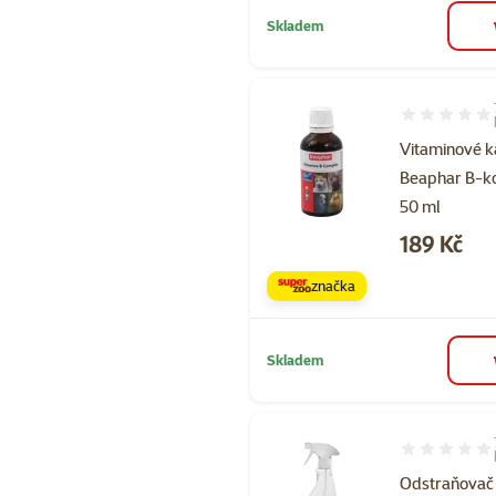
Skladem
Hodnocení 10
Vitaminové 
Beaphar B-k
50 ml
Cena
189 Kč
značka
Skladem
Hodnocení 94
Odstraňovač