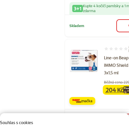
Kupte 4 kočičí pamlsky a 1 
3+1
zdarma
Skladem
Hodnocení 90
Line-on Beap
IMMO Shield
3x1,5 ml
Běžná cena 22
204 Kč
family
ce
značka
Skladem
Souhlas s cookies