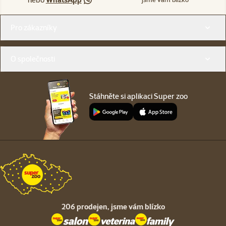
Menu v patičce
Pro zákazníky
O společnosti
Stáhněte si aplikaci Super zoo
206 prodejen,
jsme vám blízko