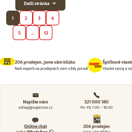
Další stránka
1
2
3
4
5
…
12
206 prodejen, jsme vám blízko
Špičkové vlast
Naši experti na prodejnách vám vždy poradí
Vlastní vývoj a v
Napište nám
321 000 180
eshop@superzoo.cz
Po–Pá 7:00 – 18:00
Online chat
206 prodejen
nebo
WhatsApp
jsme vám blízko