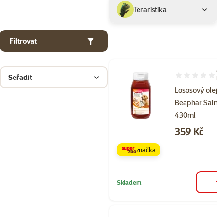
Teraristika
Filtrovat
Seřadit
Hodnocení 98
Lososový ole
Beaphar Sal
430ml
Cena
359 Kč
značka
Skladem