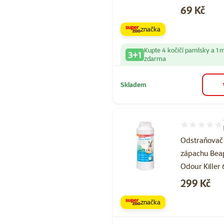
Cena
69 Kč
značka
Kupte 4 kočičí pamlsky a 1 
3+1
zdarma
Skladem
Hodnocení 92
Odstraňovač
zápachu Bea
Odour Killer
Cena
299 Kč
značka