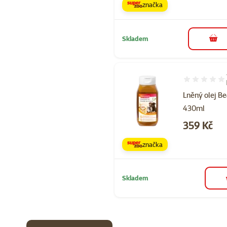
značka
Skladem
do 
Hodnocení 80
Lněný olej B
430ml
Cena
359 Kč
značka
Skladem