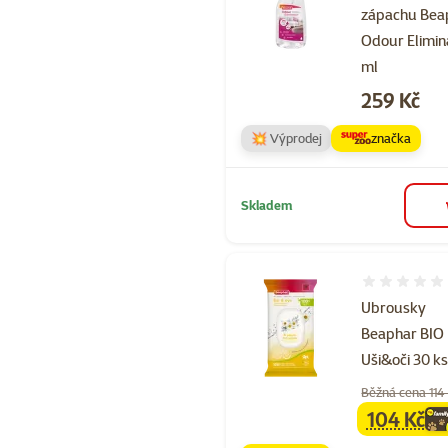
zápachu Bea
Odour Elimin
ml
Cena
259 Kč
💥 Výprodej
značka
Skladem
Hodnocení 
Ubrousky
Beaphar BIO
Uši&oči 30 k
Běžná cena 114
104 Kč
family
ce