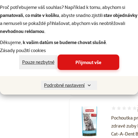
Proč potřebujeme váš souhlas? Například k tomu, abychom si
pamatovali, co máte v košíku
, abyste snadno zjistili
stav objednávky
Hodnocení 93
a nemuseli se pokaždé přihlašovat, abychom vás neobtěžovali
Pasta Beaph
nevhodnou reklamou
.
Malt pro koč
Děkujeme,
k vašim datům se budeme chovat slušně
.
Běžná cena 199
169 Kč
Zásady použití cookies
family
ce
Pouze nezbytné
Přijmout vše
značka
Skladem
Podrobné nastavení
Hodnocení 90
Pochoutka p
zdravé zuby
Cat-A-Dent Bi