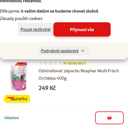
nevhodnou reklamou
.
Hodnocení 80%, počet hodnocení: 1
TETRA Repto Fresh 100ml
Děkujeme,
k vašim datům se budeme chovat slušně
.
Cena
229 Kč
Zásady použití cookies
Pouze nezbytné
Přijmout vše
Skladem
do košíku
Podrobné nastavení
1×
hodnocení
Hodnocení 100%, počet hodnocení: 1
Odstraňovač zápachu Beaphar Multi Frisch
Orchidea 400g
Cena
249 Kč
značka
Skladem
do košíku