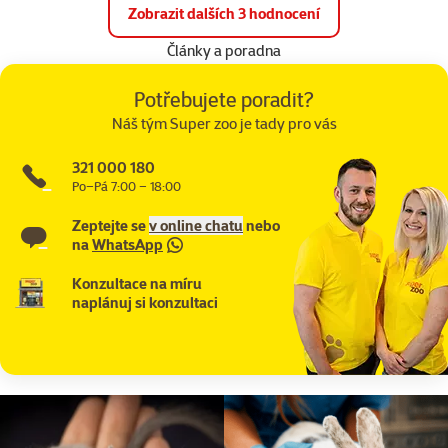
Zobrazit dalších 3 hodnocení
Články a poradna
Potřebujete poradit?
Náš tým Super zoo je tady pro vás
321 000 180
Po–Pá 7:00 – 18:00
Zeptejte se
v online chatu
nebo
na
WhatsApp
Konzultace na míru
naplánuj si konzultaci