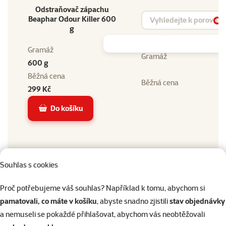
Odstraňovač zápachu
Vyhledat produkt
Beaphar Odour Killer 600
Vy
g
Gramáž
Gramáž
600 g
Běžná cena
Běžná cena
299 Kč
Do košíku
Souhlas s cookies
Proč potřebujeme váš souhlas? Například k tomu, abychom si
pamatovali, co máte v košíku
, abyste snadno zjistili
stav objednávky
Podobné produkty
a nemuseli se pokaždé přihlašovat, abychom vás neobtěžovali
1×
hodnocení