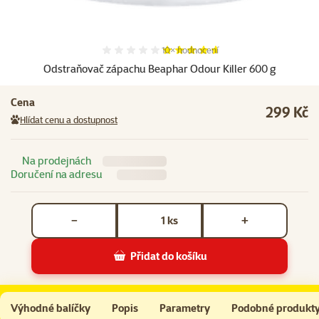
Hodnocení 92%, počet hodnocení:
10×
hodnocení
Odstraňovač zápachu Beaphar Odour Killer 600 g
Cena
299 Kč
Hlídat cenu a dostupnost
Na prodejnách
Doručení na adresu
Počet kusů *
ks
−
+
Přidat do košíku
Odstraňovač zápachu Beaphar Odour Killer 600 g
Do košíku
Výhodné balíčky
Popis
Parametry
Podobné produkt
Na začátek stránky