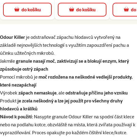
do košíku
do košíku
do
superzoo.product.detail.content
Odour Killer
je odstraňovač zápachu hlodavců vytvořený na
základě nejnovějších technologií s využitím zapouzdření pachu a
účinku užitečných mikrobů.
Jakmile
granule nasají moč, zaktivizují se a blokují enzym, který
způsobuje ostrý zápach
Pomocí mikrobů je
moč rozložena na neškodné vedlejší produkty,
které nezapáchají
Výrobek
zápach nemaskuje
, ale
odstraňuje příčinu jeho vzniku
Produkt
je zcela neškodný a lze jej použít pro všechny druhy
hlodavců a králíků
Návod k použití:
Nasypte granule Odour Killer na spodní část klece
nebo na podlahu kotce, obzvláště na místa, která zvířata používají k
vyprazdňování. Proces opakujte po každém čištění klece/kotce.