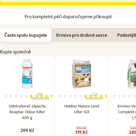
Pro kompletní péči doporučujeme přikoupit
Často spolu kupujete
Krmivo pro drobné savce
Podestýl
Kupte společně
10×
22×
Hodnocení 92%, počet hodnocení: 10
Hodnocení 92%, počet hodn
hodnocení
hodnocení
Odstraňovač zápachu
Hobliny Nature Land
Krmivo Ve
Beaphar Odour Killer
Litter 60l
Complete p
600 g
1,
139 Kč
539
299 Kč
119 Kč
289