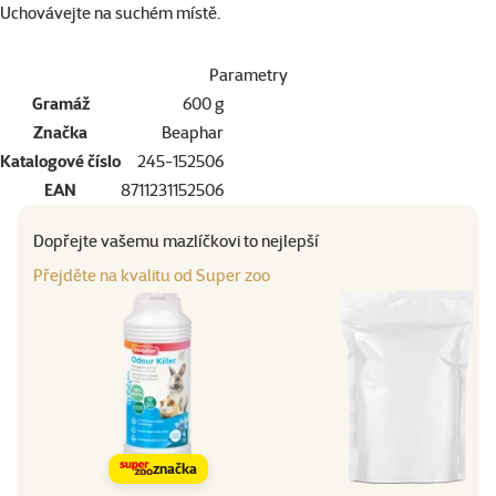
Uchovávejte na suchém místě.
Parametry
Gramáž
600 g
Značka
Beaphar
Katalogové číslo
245-152506
EAN
8711231152506
Dopřejte vašemu mazlíčkovi to nejlepší
Přejděte na kvalitu od Super zoo
značka