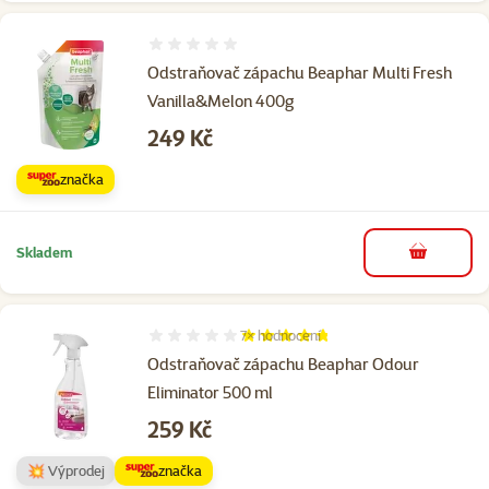
Hodnocení 0%
Odstraňovač zápachu Beaphar Multi Fresh
Vanilla&Melon 400g
Cena
249 Kč
značka
Skladem
do košíku
7×
hodnocení
Hodnocení 94%, počet hodnocení: 7
Odstraňovač zápachu Beaphar Odour
Eliminator 500 ml
Cena
259 Kč
💥 Výprodej
značka