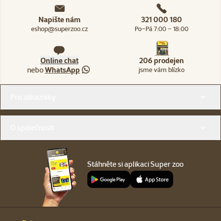
Napište nám
321 000 180
eshop@superzoo.cz
Po–Pá 7:00 – 18:00
Online chat
206 prodejen
nebo
WhatsApp
jsme vám blízko
Menu v patičce
Pro zákazníky
O společnosti
Stáhněte si aplikaci Super zoo