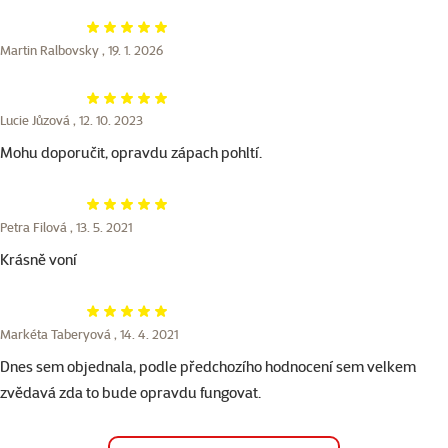
Hodnocení 100%
Martin Ralbovsky ,
19. 1. 2026
Hodnocení 100%
Lucie Jůzová ,
12. 10. 2023
Mohu doporučit, opravdu zápach pohltí.
Hodnocení 100%
Petra Filová ,
13. 5. 2021
Krásně voní
Hodnocení 100%
Markéta Taberyová ,
14. 4. 2021
Dnes sem objednala, podle předchozího hodnocení sem velkem
zvědavá zda to bude opravdu fungovat.