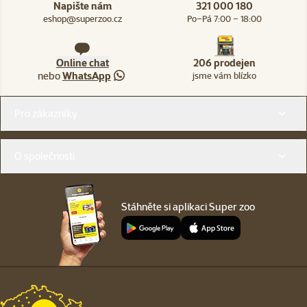
Napište nám
321 000 180
eshop@superzoo.cz
Po–Pá 7:00 – 18:00
Online chat
206 prodejen
nebo
WhatsApp
jsme vám blízko
Menu v patičce
Pro zákazníky
O společnosti
Stáhněte si aplikaci Super zoo