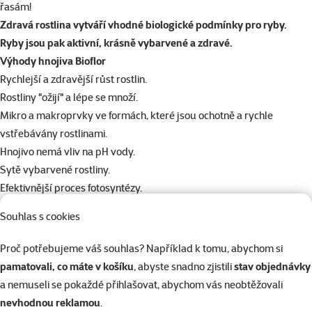
řasám!
Zdravá rostlina vytváří vhodné biologické podmínky pro ryby.
Ryby jsou pak aktivní, krásně vybarvené a zdravé.
Výhody hnojiva Bioflor
Rychlejší a zdravější růst rostlin.
Rostliny "ožijí" a lépe se množí.
Mikro a makroprvky ve formách, které jsou ochotně a rychle
vstřebávány rostlinami.
Hnojivo nemá vliv na pH vody.
Sytě vybarvené rostliny.
Efektivnější proces fotosyntézy.
Dávkování
Souhlas s cookies
Dávkujeme 10 ml BIOFLORU na 20 l akvarijní vody. Pokud je obsah
Fe menší než 0,3 mg/l dávkujeme 1x týdně, koncentraci železa
Proč potřebujeme váš souhlas? Například k tomu, abychom si
pravidelně měříme do dosažení optimální hodnoty. Čerstvě založená
pamatovali, co máte v košíku
, abyste snadno zjistili
stav objednávky
akvária hnojíme max. 1x za 14 dnů. Déle založená akvária stačí hnojit
a nemuseli se pokaždé přihlašovat, abychom vás neobtěžovali
1x za měsíc. Před hnojením je nutno vyměnit asi 1/4 vody v akváriu.
nevhodnou reklamou
.