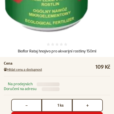
Hodnocení 0%
Bioflor Rataj hnojivo pro akvarijní rostliny 150ml
Cena
109 Kč
Hlídat cenu a dostupnost
Na prodejnách
Doručení na adresu
Počet kusů *
ks
−
+