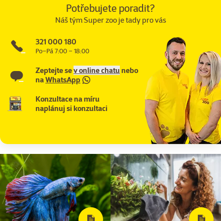
Potřebujete poradit?
Náš tým Super zoo je tady pro vás
321 000 180
Po–Pá 7:00 – 18:00
Zeptejte se
v online chatu
nebo
na
WhatsApp
Konzultace na míru
naplánuj si konzultaci