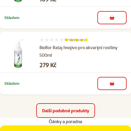
Skladem
do košíku
1×
hodnocení
Hodnocení 100%, počet hodnocení: 1
Bioflor Rataj hnojivo pro akvarijní rostliny
500ml
Cena
279 Kč
Skladem
do košíku
Další podobné produkty
Články a poradna