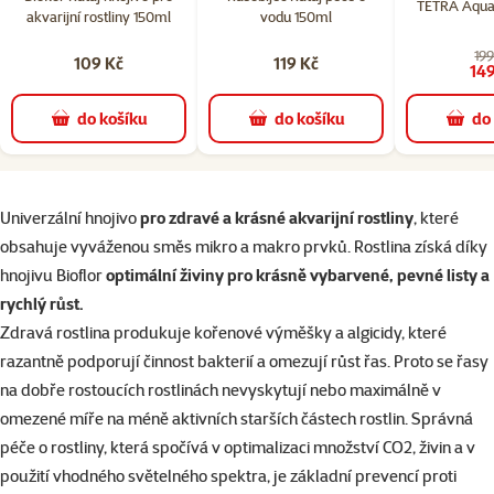
TETRA Aqua
akvarijní rostliny 150ml
vodu 150ml
199
109 Kč
119 Kč
149
do košíku
do košíku
do
superzoo.product.detail.content
Univerzální hnojivo
pro zdravé a krásné akvarijní rostliny
, které
obsahuje vyváženou směs mikro a makro prvků. Rostlina získá díky
hnojivu Bioflor
optimální živiny pro krásně vybarvené, pevné listy a
rychlý růst.
Zdravá rostlina produkuje kořenové výměšky a algicidy, které
razantně podporují činnost bakterií a omezují růst řas. Proto se řasy
na dobře rostoucích rostlinách nevyskytují nebo maximálně v
omezené míře na méně aktivních starších částech rostlin. Správná
péče o rostliny, která spočívá v optimalizaci množství CO2, živin a v
použití vhodného světelného spektra, je základní prevencí proti