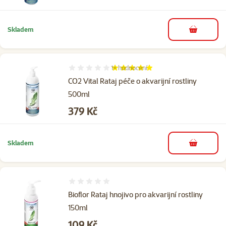
Skladem
do košíku
1×
hodnocení
Hodnocení 100%, počet hodnocení: 1
CO2 Vital Rataj péče o akvarijní rostliny
500ml
Cena
379 Kč
Skladem
do košíku
Hodnocení 0%
Bioflor Rataj hnojivo pro akvarijní rostliny
150ml
Cena
109 Kč