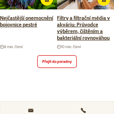
Nejčastější onemocnění
Filtry a filtrační média v
bojovnice pestré
akváriu: Průvodce
výběrem, čištěním a
bakteriální rovnováhou
8 min. čtení
10 min. čtení
Přejít do poradny