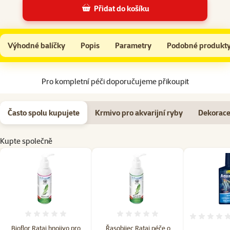
Přidat do košíku
Bioflor Rataj hnojivo pro akvarijní rostliny 150ml
Do košíku
Výhodné balíčky
Popis
Parametry
Podobné produkt
Na začátek stránky
Pro kompletní péči doporučujeme přikoupit
Často spolu kupujete
Krmivo pro akvarijní ryby
Dekorace
Kupte společně
Hodnocení 0%
Hodnocení 0%
Bioflor Rataj hnojivo pro
Řasobijec Rataj péče o