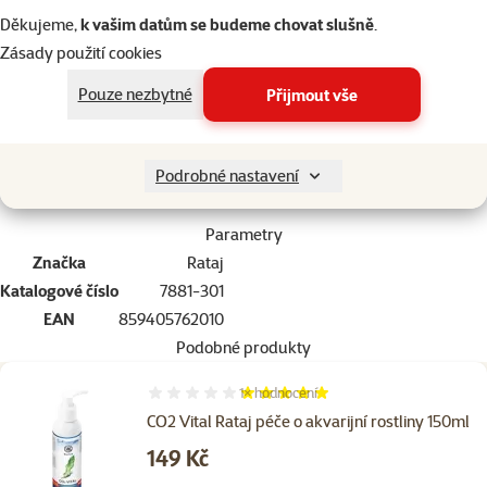
Pro optimální působení hnojiva je nutné udržovat pH akvarijní
Děkujeme,
k vašim datům se budeme chovat slušně
.
vody v rozmezí 6,3 - 6,8 podle UT (uhličitanové tvrdosti) vody.
Zásady použití cookies
Optimálního pH můžeme dosáhnout aplikací přípravku Acidon nebo
dávkováním CO2 do akvária.
Pouze nezbytné
Přijmout vše
Podrobné nastavení
Parametry
Značka
Rataj
Katalogové číslo
7881-301
EAN
859405762010
Podobné produkty
1×
hodnocení
Hodnocení 100%, počet hodnocení: 1
CO2 Vital Rataj péče o akvarijní rostliny 150ml
Cena
149 Kč