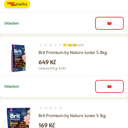
značka
Skladem
do košíku
1×
hodnocení
Hodnocení 60%, počet hodnocení: 1
Brit Premium by Nature Junior S 8kg
Cena
649 Kč
Cena za 100 g: 8,1 Kč
Skladem
do košíku
Hodnocení 0%
Brit Premium by Nature Junior S 1kg
Cena
169 Kč