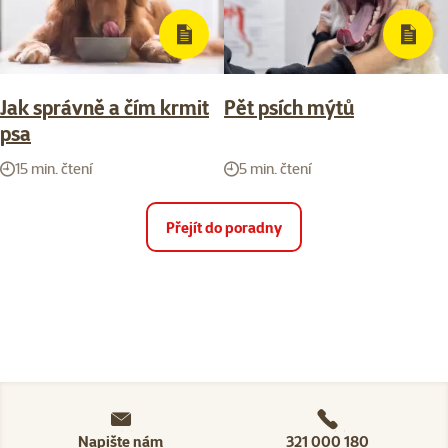
Jak správně a čím krmit
Pět psích mýtů
psa
15 min. čtení
5 min. čtení
Přejít do poradny
Napište nám
321 000 180