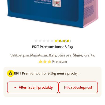
Hodnocení 80%, počet hodnocení:
1×
hodnocení
BRIT Premium Junior S 3kg
Velikost psa:
Miniaturní, Malý,
Stáří psa:
Štěně,
Kvalita:
⭐⭐⭐ Premium
BRIT Premium Junior S 3kg není v prodeji.
Alternativní produkty
Hlídat dostupnost