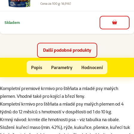
Cena za 100 g: 16,9 Kč
Skladem
do košíku
Další podobné produkty
BRIT Premium Junior S 3kg
Popis
Parametry
Hodnocení
Na začátek stránky
superzoo.product.detail.content
Kompletní premiové krmivo pro štěňata a mladé psy malých
plemen. Vhodné také pro kojící a březí feny.
Kompletní krmivo pro štěňata a mladé psy malých plemen od 4
týdnů do 12 měsíců s hmotností v dospělosti od 1 do 10 kg.
Krmný návod: krmte dle hmotnosti psa - viz tabulka na obale.
Složení: kuřecí maso (min. 42%), rýže, kukuřice, pšenice, kuřecí tuk