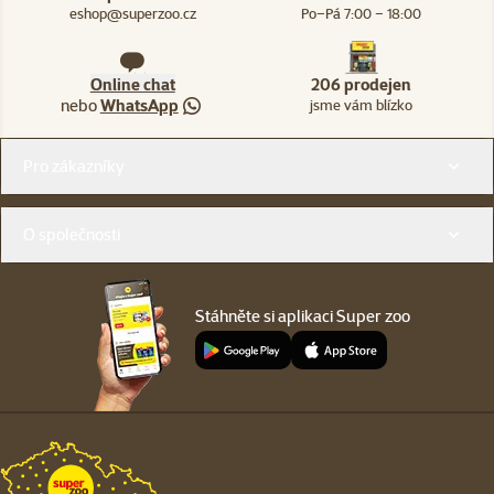
eshop@superzoo.cz
Po–Pá 7:00 – 18:00
Online chat
206 prodejen
nebo
WhatsApp
jsme vám blízko
Menu v patičce
Pro zákazníky
O společnosti
Stáhněte si aplikaci Super zoo