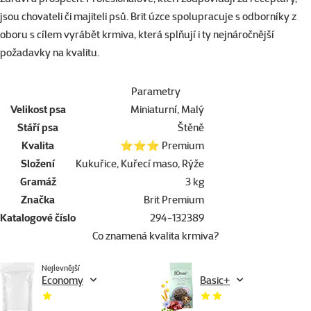
jsou chovateli či majiteli psů. Brit úzce spolupracuje s odborníky z
oboru s cílem vyrábět krmiva, která splňují i ty nejnáročnější
požadavky na kvalitu.
Parametry
Velikost psa
Miniaturní, Malý
Stáří psa
Štěně
Kvalita
⭐⭐⭐ Premium
Složení
Kukuřice, Kuřecí maso, Rýže
Gramáž
3 kg
Značka
Brit Premium
Katalogové číslo
294-132389
Co znamená kvalita krmiva?
Nejlevnější
Economy
Basic+