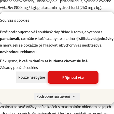
(chráněno tokoferoly), lososový olej, přírodní chuť, bylinné a ovocné
výtažky (300 mg / kg), glukosamin hydrochlorid (260 mg / kg),
chondroitin sulfát (160 mg / kg), pivovarské kvasnice, sušená jablka,
Souhlas s cookies
minerální látky, mannanoligosacharidy (150 mg / kg),
fruktooligosacharidy (100 mg / kg), extrakt z juky schidigera (80 mg /
Proč potřebujeme váš souhlas? Například k tomu, abychom si
kg), organická měď, organický zinek, organický selen.
pamatovali, co máte v košíku
, abyste snadno zjistili
stav objednávky
Jakostní znaky: proteiny 31%, vlhkost 10%, tuky 20%, hrubé
a nemuseli se pokaždé přihlašovat, abychom vás neobtěžovali
popeloviny 6,5%, vláknina 2,3%, vápník 1,5%, fosfor 1,1%, vitamín A
nevhodnou reklamou
.
20 000 m.j./ kg, vitamín D3 1 900 m.j./ kg, vitamín E (alfatokoferol)
600 mg / kg, zinek 100 mg / kg, železo 90 mg / kg, mangan 45 mg /
Děkujeme,
k vašim datům se budeme chovat slušně
.
kg, měď 20 mg / kg, jód 1 mg / kg, selen 0,2 mg / kg.
Zásady použití cookies
Metabolizovatelná energie: 4397 kcal / kg. Dostupné v balení: 1 kg, 3
Pouze nezbytné
Přijmout vše
kg, 8 kg.
Brit je český výrobce zabývající se výrobou, vývojem a distribucí
krmiv od roku 1994. Krmiva značky Brit se vyváží do 55 zemí Evropy
Podrobné nastavení
a světa. Vývoj krmiv Brit probíhá na základě dlouholeté zkušenosti a
znalosti zdravé výživy psů a koček s maximálním ohledem na jejich
zdraví a prospěch. Profesionálové, kteří zodpovídají za receptury,