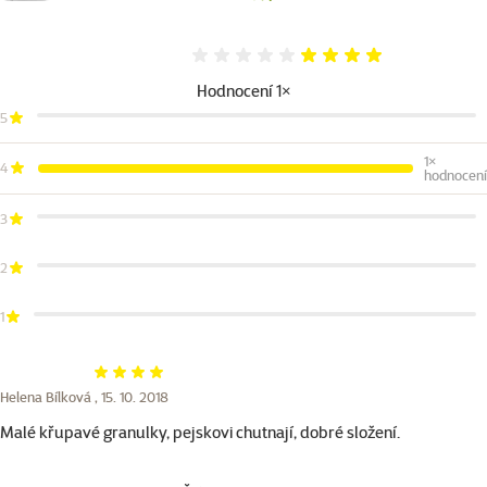
Hodnocení 80%
Hodnocení 1×
5
1×
4
hodnocení
3
2
1
Hodnocení 80%
Helena Bílková ,
15. 10. 2018
Malé křupavé granulky, pejskovi chutnají, dobré složení.