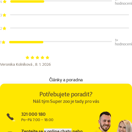
4
hodnocení
3
2
1×
1
hodnocení
Hodnocení 100%
Veronika Kolníková ,
8. 1. 2026
Články a poradna
Potřebujete poradit?
Náš tým Super zoo je tady pro vás
321 000 180
Po–Pá 7:00 – 18:00
Zeptejte se
v online chatu
nebo