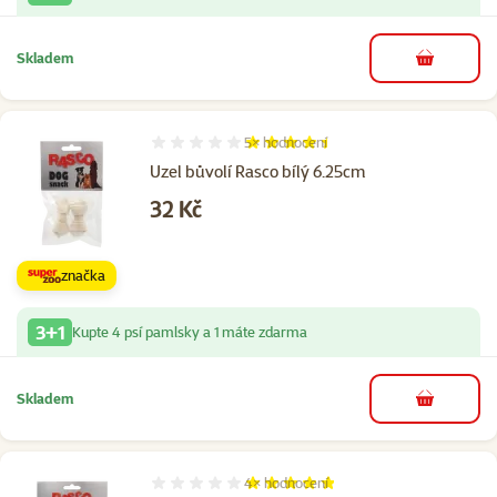
Skladem
do košíku
5×
hodnocení
Hodnocení 88%, počet hodnocení: 5
Uzel bůvolí Rasco bílý 6.25cm
Cena
32 Kč
značka
3+1
Kupte 4 psí pamlsky a 1 máte zdarma
Skladem
do košíku
4×
hodnocení
Hodnocení 95%, počet hodnocení: 4