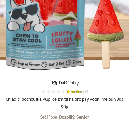
Další fotky
Hodnocení 67%, počet hodnocení:
3×
hodnocení
Chladící pochoutka Pup Ice zmrzlina pro psy vodní meloun 3ks
90g
Stáří psa:
Dospělý, Senior