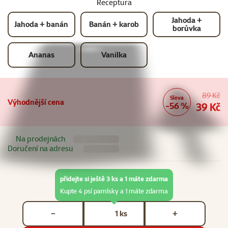
Receptura
Jahoda +
Jahoda + banán
Banán + karob
borůvka
Ananas
Vanilka
89 Kč
Sleva
Výhodnější cena
-56 %
39 Kč
Na prodejnách
Doručení na adresu
přidejte si ještě 3 ks a 1 máte zdarma
Kupte 4 psí pamlsky a 1 máte zdarma
Počet kusů *
ks
−
+