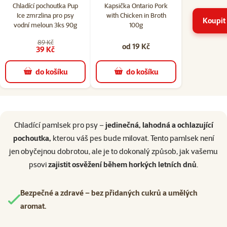
Chladící pochoutka Pup
Kapsička Ontario Pork
Ice zmrzlina pro psy
with Chicken in Broth
Koupit 
vodní meloun 3ks 90g
100g
89 Kč
od 19 Kč
39 Kč
do košíku
do košíku
superzoo.product.detail.content
Chladící pamlsek pro psy –
jedinečná, lahodná a ochlazující
pochoutka,
kterou váš pes bude milovat. Tento pamlsek není
jen obyčejnou dobrotou, ale je to dokonalý způsob, jak vašemu
psovi
zajistit osvěžení během horkých letních dnů
.
Bezpečné a zdravé – bez přidaných cukrů a umělých
aromat.