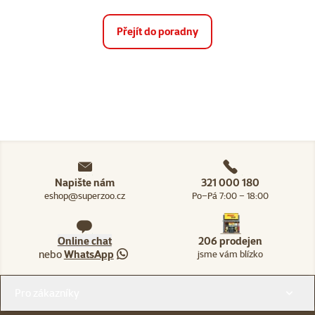
Přejít do poradny
Napište nám
321 000 180
eshop@superzoo.cz
Po–Pá 7:00 – 18:00
Online chat
206 prodejen
nebo
WhatsApp
jsme vám blízko
Menu v patičce
Pro zákazníky