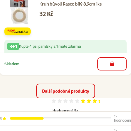
Kruh bůvolí Rasco bílý 8,9cm 1ks
Cena
32 Kč
značka
3+1
Kupte 4 psí pamlsky a 1 máte zdarma
Skladem
do košíku
Další podobné produkty
Hodnocení 67%
Hodnocení 3×
1×
5
hodnocení
1×