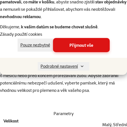
pamatovali, co máte v košíku
, abyste snadno zjistili
stav objednávky
Výrobek může obsahovat stopy arašídů a jiných
a nemuseli se pokaždé přihlašovat, abychom vás neobtěžovali
ořechů.Uchovávejte sáčky mimo dosah kojenců, malých
nevhodnou reklamou
.
Upozornění
dětí a domácích zvířat. Pamlsek pouze pro psy. Výrobek
obsahuje sáček s deoxidačním účinkem, který není
Děkujeme,
k vašim datům se budeme chovat slušně
.
určen ke konzumaci.
Zásady použití cookies
Pokyny pro krmení
Pouze nezbytné
Přijmout vše
Pamlsek podávejte jako součást nutričně vyvážené stravy.
K dispozici by vždy měla být čerstvá pitná voda. Psi by měli být
během krmení neustále pod dohledem. Žvýkací pamlsky podávejte
Podrobné nastavení
na povrchu, na kterém nezůstávají skvrny. Nevhodné pro štěňata do
6 měsíců nebo před koncem prořezávání zubů. Abyste zabránili
potenciálnímu nebezpečí udušení, vyberte pamlsek, který má
vhodnou velikost pro plemeno a věk vašeho psa.
Parametry
Velikost
Malý, Střední