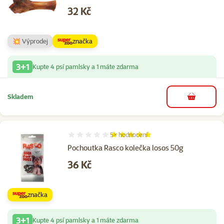
Cena
32 Kč
💥 Výprodej
značka
3+1
Kupte 4 psí pamlsky a 1 máte zdarma
Skladem
do košíku
5×
hodnocení
Hodnocení 100%, počet hodnocení: 5
Pochoutka Rasco kolečka losos 50g
Cena
36 Kč
značka
3+1
Kupte 4 psí pamlsky a 1 máte zdarma