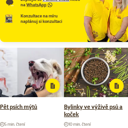
na
WhatsApp
Konzultace na míru
naplánuj si konzultaci
Pět psích mýtů
Bylinky ve výživě psů a
koček
5 min. čtení
10 min. čtení