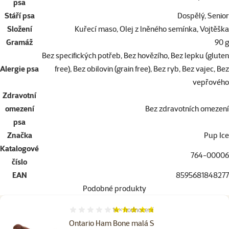
psa
Stáří psa
Dospělý, Senior
Složení
Kuřecí maso, Olej z lněného semínka, Vojtěška
Gramáž
90 g
Bez specifických potřeb, Bez hovězího, Bez lepku (gluten
Alergie psa
free), Bez obilovin (grain free), Bez ryb, Bez vajec, Bez
vepřového
Zdravotní
omezení
Bez zdravotních omezení
psa
Značka
Pup Ice
Katalogové
764-00006
číslo
EAN
8595681848277
Podobné produkty
14×
hodnocení
Hodnocení 94%, počet hodnocení: 14
Ontario Ham Bone malá S