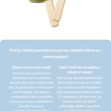
Proč je chladící pamlsek pro psy tou nejlepší volbou pro
vašeho pejska?
Zdraví na prvním místě
Stačí vložit do mrazáku a
užívat si radost
Pamlsky jsou vyrobeny bez
přidaných cukrů a umělých
Příprava je naprosto jednoduchá.
aromat. Díky tomu můžete být
Stačí vložit pamlsek na 3 hodiny
jistí, že poskytujete svému psovi
do mrazáku a poté ho podávat.
jen to nejlepší. Vyrobené z
Díky zmražení se žvýkací doba o
rostlinného škrobu a kuřecího
2/3 prodlouží, což znamená, že
masa, jsou vysoce stravitelné a
váš pes bude mít delší a
šetrné k trávicímu
zábavnější zážitek a pamlsek
systému vašeho mazlíčka.
ho příjemně ochladí a