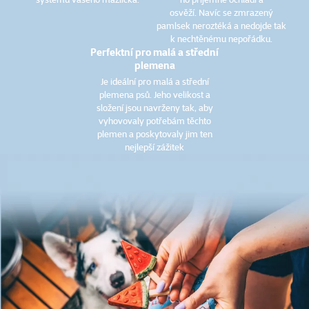
osvěží. Navíc se zmrazený
pamlsek neroztéká a nedojde tak
k nechtěnému nepořádku.
Perfektní pro malá a střední
plemena
Je ideální pro malá a střední
plemena psů. Jeho velikost a
složení jsou navrženy tak, aby
vyhovovaly potřebám těchto
plemen a poskytovaly jim ten
nejlepší zážitek