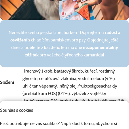
Nenechte svého pejska trpět horkem! Dopřejte mu
radost a
osvěžení
s chladícím pamlskem pro psy. Objednejte ještě
dnes a udělejte z každého letního dne
nezapomenutelný
zážitek
pro vašeho čtyřnohého kamaráda!
Hrachový škrob, batátový škrob, kuřecí, rostlinný
glycerin, celulózová vláknina, vodní meloun (4 %),
Složení
uhličitan vápenatý, lněný olej, fruktooligosacharidy
(prebiotikum FOS) (0,1 %), výtažek z vojtěšky.
Hrubý protein: 5 %, hrubý tuk: 1 %, hrubá vláknina: 3 %,
Analytické
hrubý popel: 15 %, vlhkost: 16 %, vápník: 0,8 %.
Souhlas s cookies
složky
Energie (vypočtená) - 75 kcal na pamlsek / 250 kcal na
Proč potřebujeme váš souhlas? Například k tomu, abychom si
100 g.