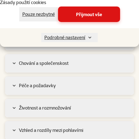
Zásady použití cookies
Vše, co potřebujete vědět o Chůvičce japonské
Pouze nezbytné
Přijmout vše
Proč si ji pořídit?
Podrobné nastavení
Základní informace
Chování a společenskost
Péče a požadavky
Životnost a rozmnožování
Vzhled a rozdíly mezi pohlavími