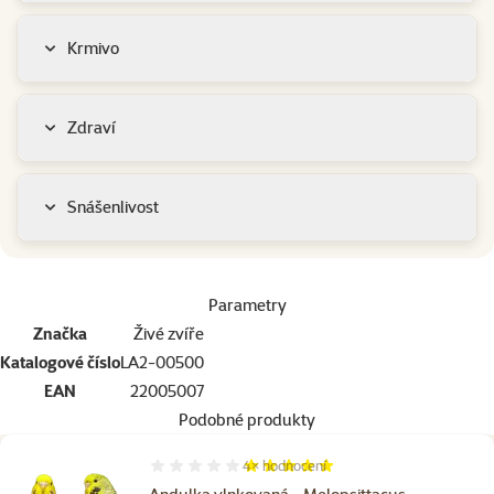
Krmivo
Zdraví
Snášenlivost
Parametry
Značka
Živé zvíře
Katalogové číslo
LA2-00500
EAN
22005007
Podobné produkty
4×
hodnocení
Hodnocení 100%, počet hodnocení: 4