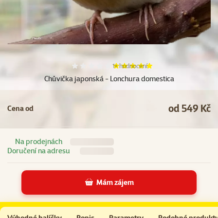
Hodnocení 100%, počet hodnocení:
1×
hodnocení
Chůvička japonská - Lonchura domestica
od 549 Kč
Cena od
Na prodejnách
Doručení na adresu
Mám zájem
Chůvička japonská - Lonchura domestica
Výhodné balíčky
Popis
Parametry
Podobné produkt