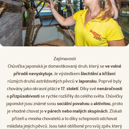
Zajímavosti
Chůvička japonská je domestikovaný druh, který se
ve volné
přírodě nevyskytuje
. Je výsledkem
šlechtění a křížení
různých druhů astrildovitých pěvců
v Japonsku
. Poprvé byly
chovány jako okrasní ptáci
v 17. století
. Díky své
nenáročnosti
a
přizpůsobivosti
se rychle rozšířily do celého světa. Chůvičky
japonské jsou známé svou
sociální povahou
a
aktivitou
, proto
je vhodné chovat je
v párech nebo malých skupinách
. Získali
přízeň u mnoha chovatelů a to díky schopnosti odchovat
mláďata jiných pěvců. Jsou také oblíbené pro svůj zpěv, který