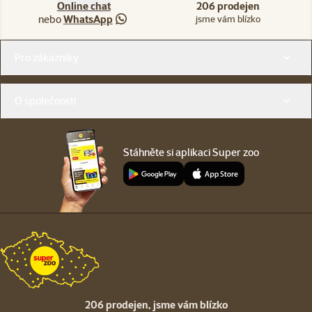
Online chat
206 prodejen
nebo
WhatsApp
jsme vám blízko
Menu v patičce
Pro zákazníky
O společnosti
Stáhněte si aplikaci Super zoo
206 prodejen,
jsme vám blízko