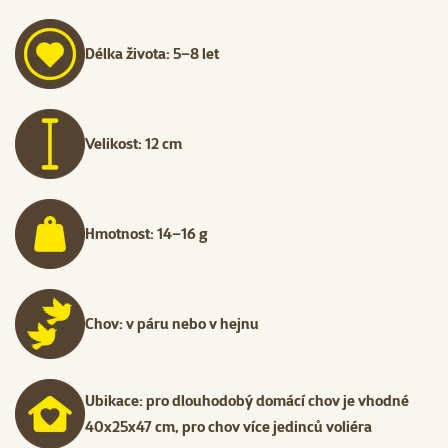
Délka života: 5–8 let
Velikost: 12 cm
Hmotnost: 14–16 g
Chov: v páru nebo v hejnu
Ubikace: pro dlouhodobý domácí chov je vhodné
40x25x47 cm, pro chov více jedinců voliéra