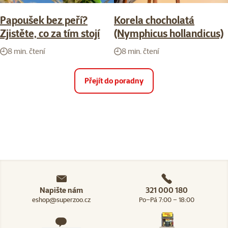
Papoušek bez peří?
Korela chocholatá
Zjistěte, co za tím stojí
(Nymphicus hollandicus)
8 min. čtení
8 min. čtení
Přejít do poradny
Napište nám
321 000 180
eshop@superzoo.cz
Po–Pá 7:00 – 18:00