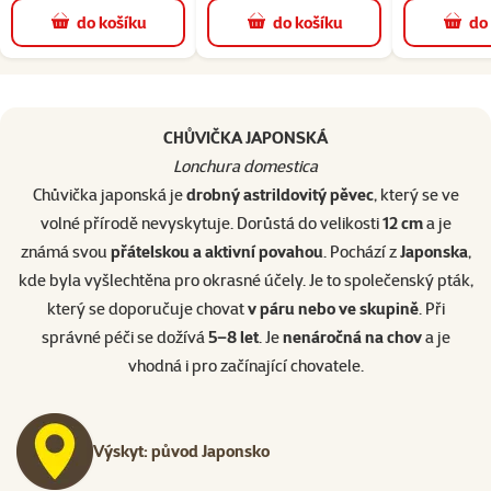
do košíku
do košíku
do
superzoo.product.detail.content
CHŮVIČKA JAPONSKÁ
Lonchura domestica
Chůvička japonská je
drobný astrildovitý pěvec
, který se ve
volné přírodě nevyskytuje. Dorůstá do velikosti
12 cm
a je
známá svou
přátelskou a aktivní povahou
. Pochází z
Japonska
,
kde byla vyšlechtěna pro okrasné účely. Je to společenský pták,
který se doporučuje chovat
v páru nebo ve skupině
. Při
správné péči se dožívá
5–8 let
. Je
nenáročná na chov
a je
vhodná i pro začínající chovatele.
Výskyt: původ Japonsko