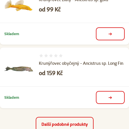
Cena
od 99 Kč
Skladem
detail
Hodnocení 0%
Krunýřovec obyčejný - Ancistrus sp. Long Fin
Cena
od 159 Kč
Skladem
detail
Další podobné produkty