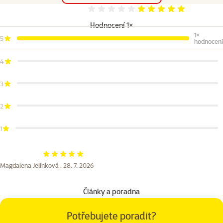
Hodnocení 100%
Hodnocení 1×
1×
5
hodnocení
4
3
2
1
Hodnocení 100%
Magdalena Jelínková ,
28. 7. 2026
Články a poradna
Potřebujete poradit?