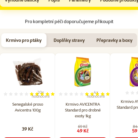
Na začátek stránky
Pro kompletní péči doporučujeme přikoupit
Krmivo pro ptáky
Doplňky stravy
Přepravky a boxy
20×
4×
Hodnocení 98%, počet hodnocení: 20
Hodnocení 100%, počet hod
hodnocení
hodnocení
Krmivo A
Senegalské proso
Krmivo AVICENTRA
Standard pr
Avicentra 100g
Standard pro drobné
exoty 1kg
69 Kč
84
39 Kč
49 Kč
59