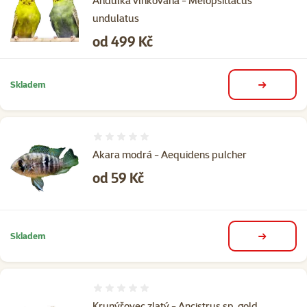
Andulka vlnkovaná - Melopsittacus
undulatus
Cena
od 499 Kč
Skladem
detail
Hodnocení 0%
Akara modrá - Aequidens pulcher
Cena
od 59 Kč
Skladem
detail
Hodnocení 0%
Krunýřovec zlatý - Ancistrus sp. gold