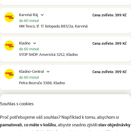
Karviná Ráj
Cena zvířete: 399 Kč
do 60 minut
HM Tesco, tř. 17. listopadu 883/2a, Karviná
Kladno
Cena zvířete: 399 Kč
do 60 minut
STOP SHOP, Americká 3252, Kladno
Kladno-Central
Cena zvířete: 399 Kč
do 60 minut
Petra Bezruče 3388, Kladno
Klatovy
Cena zvířete: 399 Kč
Souhlas s cookies
do 60 minut
NC Škodovka, Domažlická 948, Klatovy
Proč potřebujeme váš souhlas? Například k tomu, abychom si
pamatovali, co máte v košíku
, abyste snadno zjistili
stav objednávky
Kolín
Cena zvířete: 399 Kč