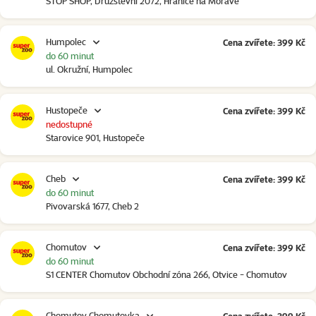
STOP SHOP, Družstevní 2072, Hranice na Moravě
Humpolec
Cena zvířete: 399 Kč
do 60 minut
ul. Okružní, Humpolec
Hustopeče
Cena zvířete: 399 Kč
nedostupné
Starovice 901, Hustopeče
Cheb
Cena zvířete: 399 Kč
do 60 minut
Pivovarská 1677, Cheb 2
Chomutov
Cena zvířete: 399 Kč
do 60 minut
S1 CENTER Chomutov Obchodní zóna 266, Otvice - Chomutov
Chomutov Chomutovka