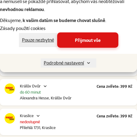
a nemuseli se pokaždé přihlašovat, abychom vás neobtěžovali
nedostupné
Polepská 979, Kolín
nevhodnou reklamou
.
Děkujeme,
k vašim datům se budeme chovat slušně
.
Kolín Ovčáry
Cena zvířete: 399 Kč
Zásady použití cookies
do 60 minut
Ovčáry 304, Ovčáry
Pouze nezbytné
Přijmout vše
Kozomín
Cena zvířete: 399 Kč
do 60 minut
Podrobné nastavení
RP Kozomín č.p. 508, Kozomín
Králův Dvůr
Cena zvířete: 399 Kč
do 60 minut
Alexandra Hesse, Králův Dvůr
Kraslice
Cena zvířete: 399 Kč
nedostupné
Přilehlá 1731, Kraslice