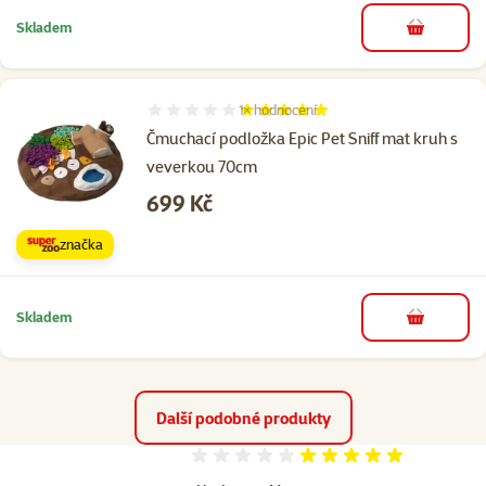
Skladem
do košíku
1×
hodnocení
Hodnocení 100%, počet hodnocení: 1
Čmuchací podložka Epic Pet Sniff mat kruh s
veverkou 70cm
Cena
699 Kč
značka
Skladem
do košíku
Další podobné produkty
Hodnocení 100%