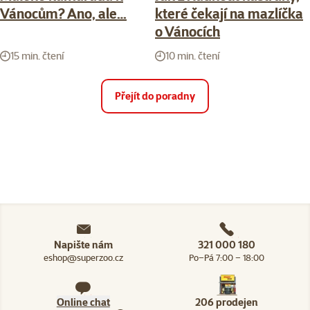
Vánocům? Ano, ale…
které čekají na mazlíčka
o Vánocích
15 min. čtení
10 min. čtení
Přejít do poradny
Napište nám
321 000 180
eshop@superzoo.cz
Po–Pá 7:00 – 18:00
Online chat
206 prodejen