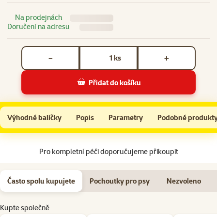
Na prodejnách
Doručení na adresu
Počet kusů *
ks
−
+
Přidat do košíku
Čmuchací podložka Epic Pet Sniff mat kruh s veverkou 70cm
Do košíku
Výhodné balíčky
Popis
Parametry
Podobné produkt
Na začátek stránky
Pro kompletní péči doporučujeme přikoupit
Často spolu kupujete
Pochoutky pro psy
Nezvoleno
Kupte společně