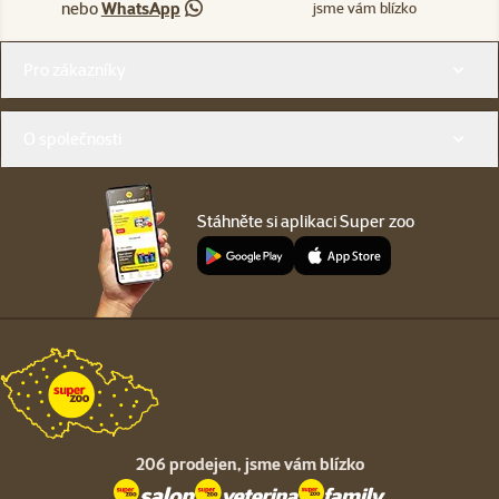
nebo
WhatsApp
jsme vám blízko
Menu v patičce
Pro zákazníky
O společnosti
Stáhněte si aplikaci Super zoo
206 prodejen,
jsme vám blízko