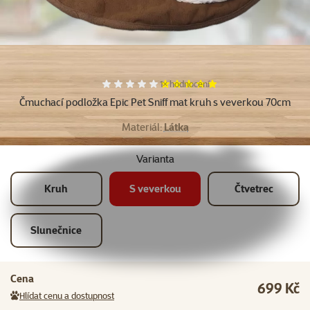
Další fotky
Hodnocení 100%, počet hodnocení:
1×
hodnocení
Čmuchací podložka Epic Pet Sniff mat kruh s veverkou 70cm
Materiál:
Látka
Varianta
Kruh
S veverkou
Čtvetrec
Slunečnice
Cena
699 Kč
Hlídat cenu a dostupnost