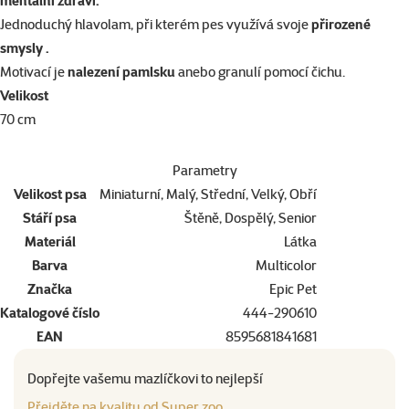
mentální zdraví.
Jednoduchý hlavolam, při kterém pes využívá svoje
přirozené
smysly .
Motivací je
nalezení pamlsku
anebo granulí pomocí čichu.
Velikost
70 cm
Parametry
Velikost psa
Miniaturní, Malý, Střední, Velký, Obří
Stáří psa
Štěně, Dospělý, Senior
Materiál
Látka
Barva
Multicolor
Značka
Epic Pet
Katalogové číslo
444-290610
EAN
8595681841681
Dopřejte vašemu mazlíčkovi to nejlepší
Přejděte na kvalitu od Super zoo