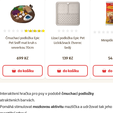
1×
hodnocení
Hodnocení 100%, počet hodnocení: 1
Hodnocení 0%
Čmuchací podložka Epic
Lízací podložka Epic Pet
Minipišk
Pet Sniff mat kruh s
Lick&Snack čtverec
veverkou 70cm
šedý
699 Kč
139 Kč
54
do košíku
do košíku
do
superzoo.product.detail.content
Interaktivní hračka pro psy v podobě
čmuchací podložky
atraktivních barvách.
Pomáhá stimulovat
mozkovou aktivitu
mazlíčka a udržovat tak jeho