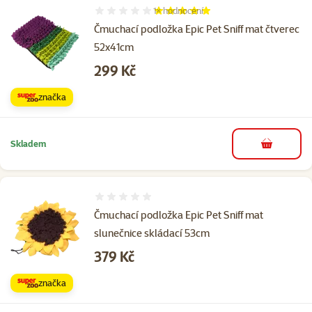
1×
hodnocení
Hodnocení 100%, počet hodnocení: 1
Čmuchací podložka Epic Pet Sniff mat čtverec
52x41cm
Cena
299 Kč
značka
Skladem
do košíku
Hodnocení 0%
Čmuchací podložka Epic Pet Sniff mat
slunečnice skládací 53cm
Cena
379 Kč
značka