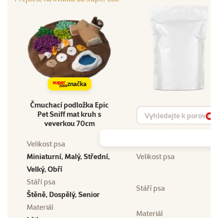
značka
Čmuchací podložka Epic
Vyhledat produkt
Pet Sniff mat kruh s
Vy
veverkou 70cm
Velikost psa
Miniaturní, Malý, Střední,
Velikost psa
Velký, Obří
Stáří psa
Stáří psa
Štěně, Dospělý, Senior
Materiál
Materiál