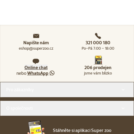
Napište nám
321 000 180
eshop@superzoo.cz
Po–Pá 7:00 – 18:00
Online chat
206 prodejen
nebo
WhatsApp
jsme vám blízko
Menu v patičce
Pro zákazníky
O společnosti
Stáhněte si aplikaci Super zoo