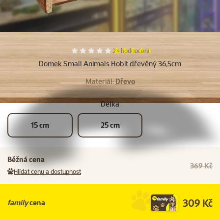
Další fotky
Hodnocení 90%, počet hodnocení:
2×
hodnocení
Domek Small Animals Hobit dřevěný 36,5cm
Materiál:
Dřevo
Délka
15 cm
25 cm
Běžná cena
369 Kč
Hlídat cenu a dostupnost
309 Kč
family
cena