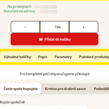
Na prodejnách
Doručení na adresu
Počet kusů *
ks
−
+
Přidat do košíku
Domek Small Animals Hobit dřevěný 36,5cm
Do košíku
Výhodné balíčky
Popis
Parametry
Podobné produkt
Na začátek stránky
Pro kompletní péči doporučujeme přikoupit
Často spolu kupujete
Krmivo pro drobné savce
Podestýl
Kupte společně