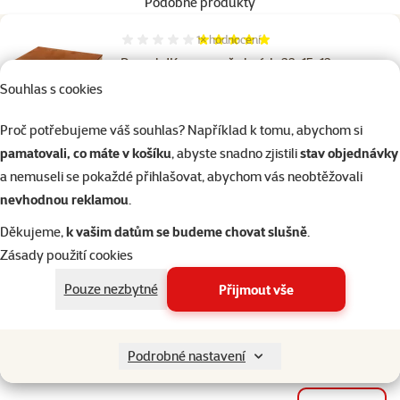
Podobné produkty
1×
hodnocení
Hodnocení 100%, počet hodnocení: 1
Domek JK pro morče kvádr 23x15x13cm
Souhlas s cookies
Cena
259 Kč
Proč potřebujeme váš souhlas? Například k tomu, abychom si
pamatovali, co máte v košíku
, abyste snadno zjistili
stav objednávky
Skladem
a nemuseli se pokaždé přihlašovat, abychom vás neobtěžovali
do košíku
nevhodnou reklamou
.
Děkujeme,
k vašim datům se budeme chovat slušně
.
Hodnocení 0%
Zásady použití cookies
Domeček Epic Pet dřevěný S
Pouze nezbytné
Přijmout vše
Běžná cena 159 Kč
127 Kč
family
cena
značka
Podrobné nastavení