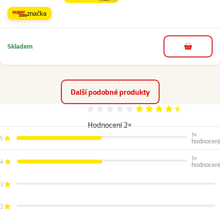
značka
Skladem
do košíku
Další podobné produkty
Hodnocení 90%
Hodnocení 2×
1×
5
hodnocení
1×
4
hodnocení
3
2