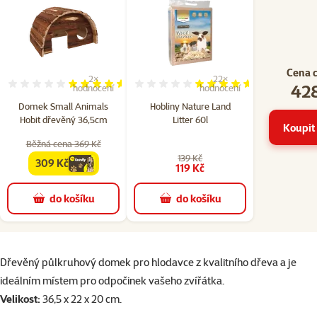
Cena 
2×
22×
428
Hodnocení 90%, počet hodnocení: 2
Hodnocení 92%, počet hodn
hodnocení
hodnocení
Domek Small Animals
Hobliny Nature Land
Hobit dřevěný 36,5cm
Litter 60l
Koupit 
Běžná cena 369 Kč
139 Kč
309 Kč
family
cena
119 Kč
do košíku
do košíku
superzoo.product.detail.content
Dřevěný půlkruhový domek pro hlodavce z kvalitního dřeva a je
ideálním místem pro odpočinek vašeho zvířátka.
Velikost:
36,5 x 22 x 20 cm.