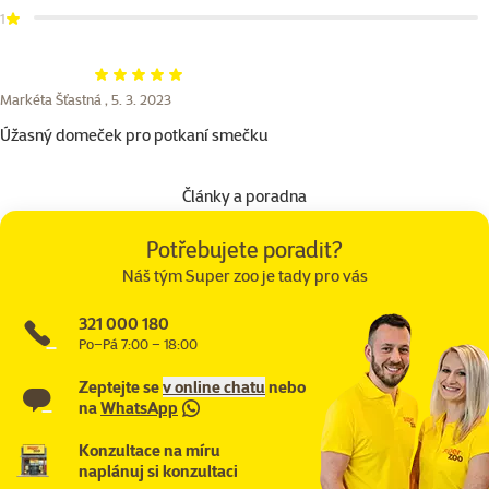
1
Hodnocení 100%
Markéta Šťastná ,
5. 3. 2023
Úžasný domeček pro potkaní smečku
Články a poradna
Potřebujete poradit?
Náš tým Super zoo je tady pro vás
321 000 180
Po–Pá 7:00 – 18:00
Zeptejte se
v online chatu
nebo
na
WhatsApp
Konzultace na míru
naplánuj si konzultaci