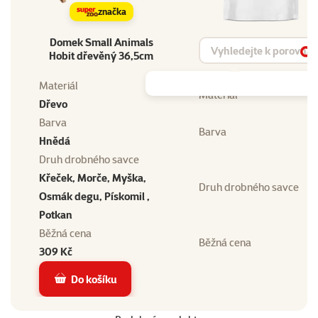
značka
Domek Small Animals
Vyhledat produkt
Hobit dřevěný 36,5cm
Vy
Materiál
Materiál
Dřevo
Barva
Barva
Hnědá
Druh drobného savce
Křeček, Morče, Myška,
Druh drobného savce
Osmák degu, Pískomil ,
Potkan
Běžná cena
Běžná cena
309 Kč
Do košíku