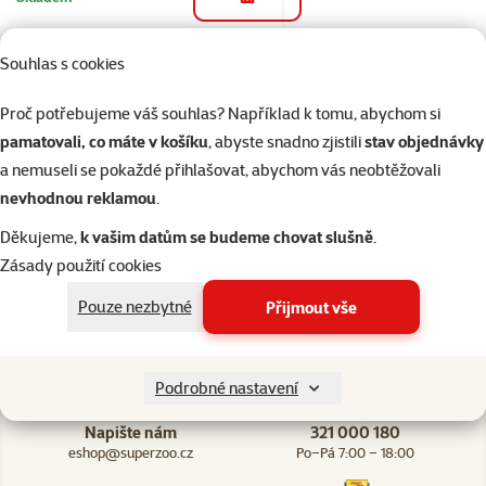
do košíku
Souhlas s cookies
2×
Hodnocení 100%, počet hodnocení: 2
hodnocení
Proč potřebujeme váš souhlas? Například k tomu, abychom si
Koule Savic plastová
pamatovali, co máte v košíku
, abyste snadno zjistili
stav objednávky
velká 25cm
a nemuseli se pokaždé přihlašovat, abychom vás neobtěžovali
Cena
399 Kč
nevhodnou reklamou
.
Děkujeme,
k vašim datům se budeme chovat slušně
.
Skladem
do košíku
Zásady použití cookies
Pouze nezbytné
Přijmout vše
Podrobné nastavení
Napište nám
321 000 180
eshop@superzoo.cz
Po–Pá 7:00 – 18:00