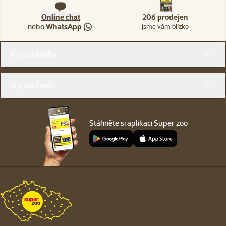
Online chat
206 prodejen
nebo
WhatsApp
jsme vám blízko
Menu v patičce
Pro zákazníky
O společnosti
Stáhněte si aplikaci Super zoo