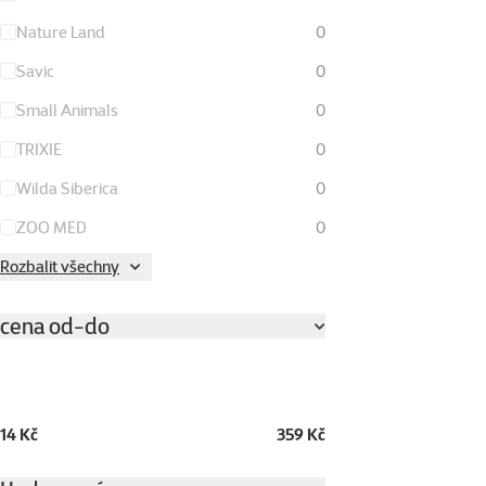
Nature Land
0
Savic
0
Small Animals
0
TRIXIE
0
Wilda Siberica
0
ZOO MED
0
Rozbalit všechny
cena od-do
14 Kč
359 Kč