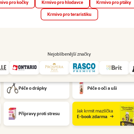
ivo pro kočky
Krmivo pro hlodavce
Krmivo pro ptáky
📱 Stáhněte si novou aplikaci Super zoo.
Více informací
Krmivo pro teraristiku
op
Akce a slevy
Prodejny
Služby
Poradna
Pomá
206
Nejoblíbenější značky
 hlodavců
Péče o drápky
Péče o oči a uši
Jak krmit mazlíčka
Přípravy proti stresu
E-book zdarma