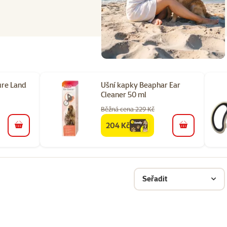
ure Land
Ušní kapky Beaphar Ear
Cleaner 50 ml
Běžná cena 229 Kč
204 Kč
family
cena
do košíku
do košíku
Seřadit