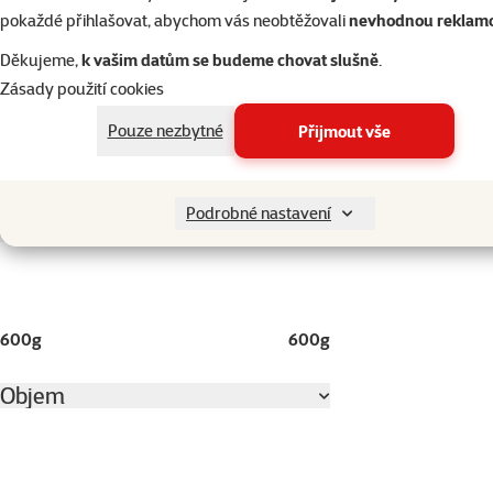
pokaždé přihlašovat, abychom vás neobtěžovali
nevhodnou reklam
Stáří psa
Děkujeme,
k vašim datům se budeme chovat slušně
.
Zásady použití cookies
Pouze nezbytné
Přijmout vše
Štěně
Dospělý
Senior
Podrobné nastavení
Gramáž
600g
600g
Objem