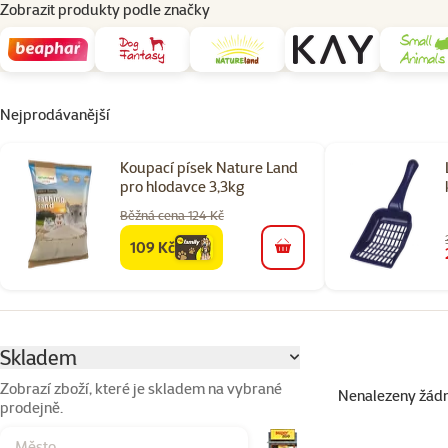
Zobrazit produkty podle značky
Nejprodávanější
Koupací písek Nature Land
pro hlodavce 3,3kg
Běžná cena 124 Kč
109 Kč
family
cena
do košíku
Parametrický filtr
Vybrané filtry
Skladem
Zobrazí zboží, které je skladem na vybrané
Nenalezeny žád
prodejně.
Produkty v kateg