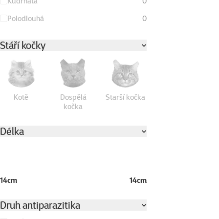
Kudrnatá
0
Polodlouhá
0
Stáří kočky
Kotě
Dospělá
Starší kočka
kočka
Délka
14cm
14cm
Druh antiparazitika