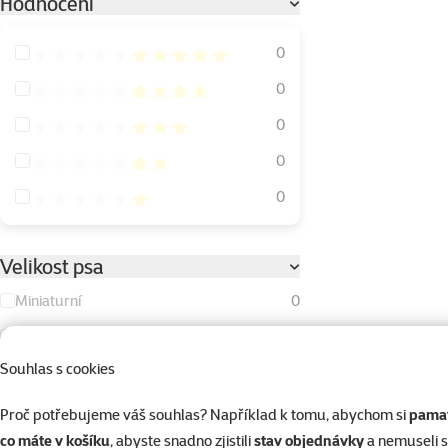
Hodnocení
Hodnocení 100%
0
Hodnocení 80%
0
Hodnocení 60%
0
Hodnocení 40%
0
Hodnocení 20%
0
Velikost psa
Miniaturní
0
Malý
0
Souhlas s cookies
Střední
0
Velký
0
Proč potřebujeme váš souhlas? Například k tomu, abychom si
pamat
co máte v košíku
, abyste snadno zjistili
stav objednávky
a nemuseli 
Obří
0