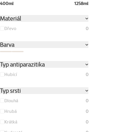
400ml
1258ml
Materiál
Dřevo
0
Barva
Multicolor
Přírodní
Typ antiparazitika
Hubící
0
Typ srsti
Dlouhá
0
Hrubá
0
Krátká
0