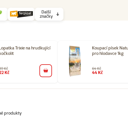
Další
značky
Lopatka Trixie na hrudkující
Koupací písek Nat
kočkolit
pro hlodavce 1kg
39 Kč
64 Kč
22 Kč
44 Kč
do košíku
né produkty
orii Péče o drápky a srst u králíků a hlodavců