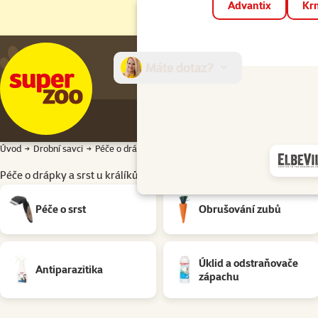
Advantix
Krm
Máte dotaz?
E-sh
Úvod
Drobní savci
Péče o drápky a srst
Péče o drápky a srst u králíků a
Péče o drápky a srst u králíků a hlodavců
Podkategorie
Péče o srst
Obrušování zubů
Úklid a odstraňovače
Antiparazitika
zápachu