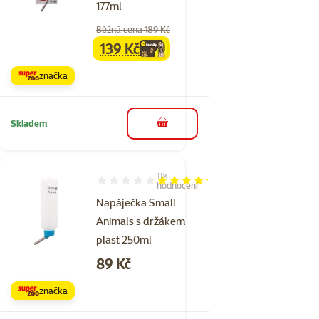
177ml
Běžná cena 189 Kč
139 Kč
family
cena
značka
Skladem
do košíku
11×
Hodnocení 85%, počet hodnocení: 11
hodnocení
Napáječka Small
Animals s držákem
plast 250ml
Cena
89 Kč
značka