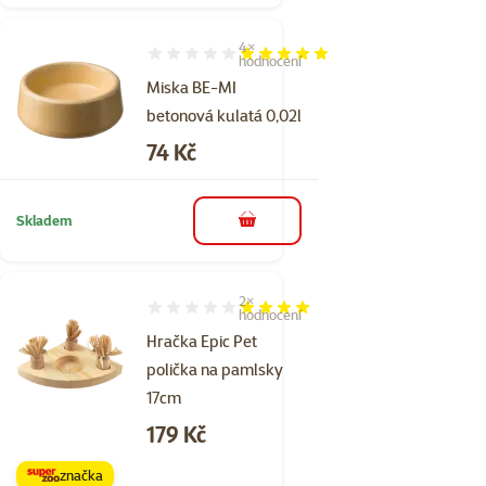
4×
Hodnocení 100%, počet hodnocení: 4
hodnocení
Miska BE-MI
betonová kulatá 0,02l
Cena
74 Kč
Skladem
do košíku
2×
Hodnocení 80%, počet hodnocení: 2
hodnocení
Hračka Epic Pet
polička na pamlsky
17cm
Cena
179 Kč
značka