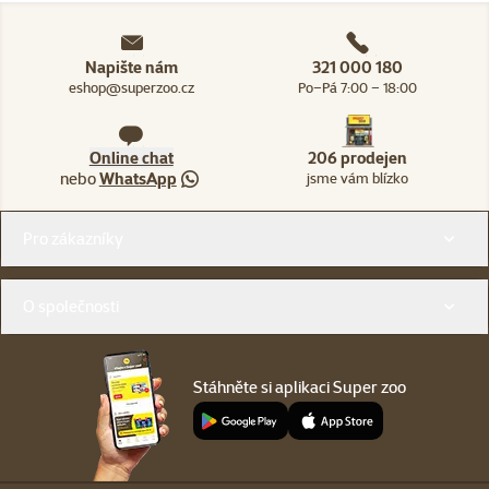
Napište nám
321 000 180
eshop@superzoo.cz
Po–Pá 7:00 – 18:00
Online chat
206 prodejen
nebo
WhatsApp
jsme vám blízko
Menu v patičce
Pro zákazníky
O společnosti
Stáhněte si aplikaci Super zoo