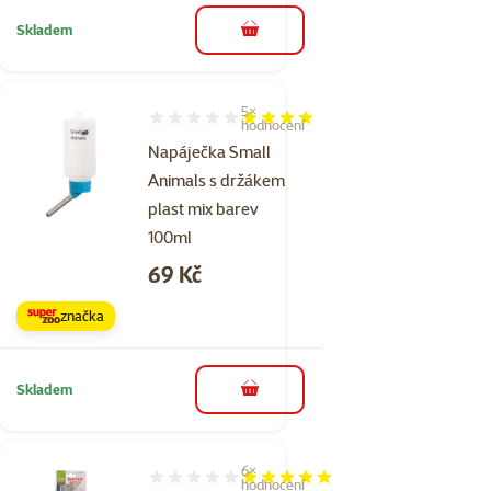
Skladem
do košíku
5×
Hodnocení 76%, počet hodnocení: 5
hodnocení
Napáječka Small
Animals s držákem
plast mix barev
100ml
Cena
69 Kč
značka
Skladem
do košíku
6×
Hodnocení 100%, počet hodnocení: 6
hodnocení