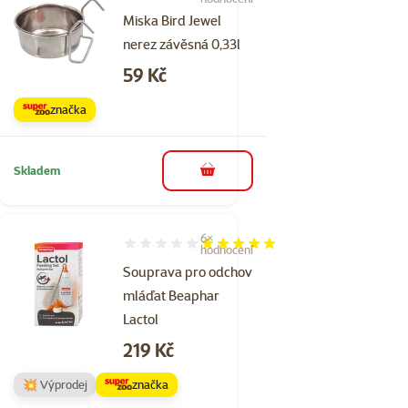
Miska Bird Jewel
nerez závěsná 0,33l
Cena
59 Kč
značka
Skladem
do košíku
6×
Hodnocení 100%, počet hodnocení: 6
hodnocení
Souprava pro odchov
mláďat Beaphar
Lactol
Cena
219 Kč
💥 Výprodej
značka