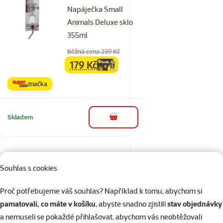
Napáječka Small
Animals Deluxe sklo
355ml
Běžná cena 239 Kč
179 Kč
family
cena
značka
Skladem
do košíku
10×
Hodnocení 100%, počet hodnocení: 10
hodnocení
Souhlas s cookies
Miska Small Animals
keramická pro
Proč potřebujeme váš souhlas? Například k tomu, abychom si
králíky bílo-žlutá
pamatovali, co máte v košíku
, abyste snadno zjistili
stav objednávky
11,5x5cm 0,3l
a nemuseli se pokaždé přihlašovat, abychom vás neobtěžovali