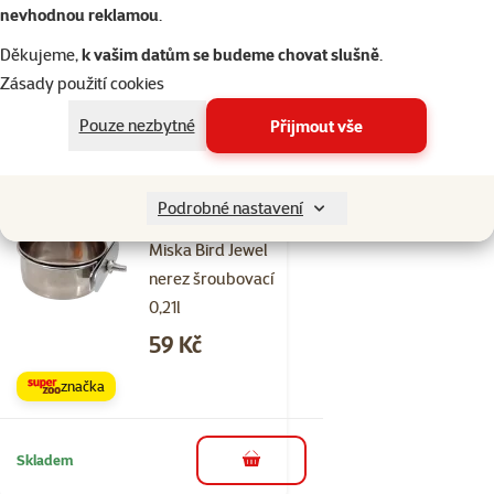
Cena
109 Kč
nevhodnou reklamou
.
značka
Děkujeme,
k vašim datům se budeme chovat slušně
.
Zásady použití cookies
Pouze nezbytné
Přijmout vše
Skladem
do košíku
Podrobné nastavení
11×
Hodnocení 91%, počet hodnocení: 11
hodnocení
Miska Bird Jewel
nerez šroubovací
0,21l
Cena
59 Kč
značka
Skladem
do košíku