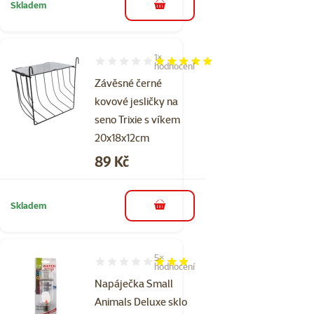
Skladem
do košíku
1×
Hodnocení 100%, počet hodnocení: 1
hodnocení
Závěsné černé
kovové jesličky na
seno Trixie s víkem
20x18x12cm
Cena
89 Kč
Skladem
do košíku
5×
Hodnocení 56%, počet hodnocení: 5
hodnocení
Napáječka Small
Animals Deluxe sklo