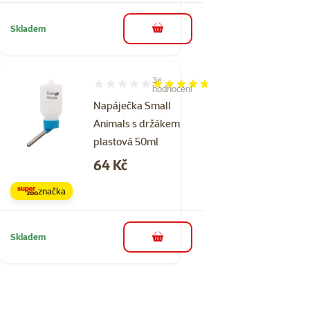
Skladem
do košíku
3×
Hodnocení 93%, počet hodnocení: 3
hodnocení
Napáječka Small
Animals s držákem
plastová 50ml
Cena
64 Kč
značka
Skladem
do košíku