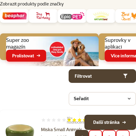
Zobrazit produkty podle značky
Aktuální akce
Super zoo
Suprovky v
magazín
aplikaci
Prolistovat
Více informa
Parametrický filtr
Vybrané filtry
Produkty v kategorii Potřeby pro krmení králíků a hlodavců
Filtrovat
Seřadit
10×
Hodnocení 96%, počet hodnocení: 10
Další stránka
hodnocení
Miska Small Animals