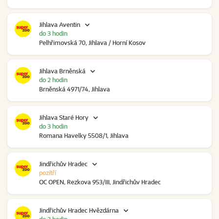
Jihlava Aventin
do 3 hodin
Pelhřimovská 70, Jihlava / Horní Kosov
Jihlava Brněnská
do 2 hodin
Brněnská 4971/74, Jihlava
Jihlava Staré Hory
do 3 hodin
Romana Havelky 5508/1, Jihlava
Jindřichův Hradec
pozítří
OC OPEN, Rezkova 953/III, Jindřichův Hradec
Jindřichův Hradec Hvězdárna