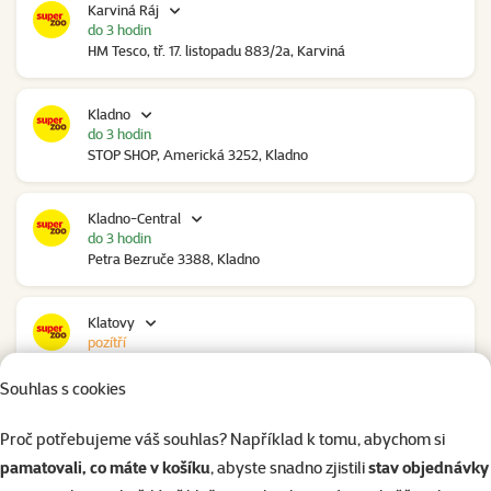
Karviná Ráj
do 3 hodin
HM Tesco, tř. 17. listopadu 883/2a, Karviná
Kladno
do 3 hodin
STOP SHOP, Americká 3252, Kladno
Kladno-Central
do 3 hodin
Petra Bezruče 3388, Kladno
Klatovy
pozítří
NC Škodovka, Domažlická 948, Klatovy
Souhlas s cookies
Kolín
Proč potřebujeme váš souhlas? Například k tomu, abychom si
do 2 hodin
pamatovali, co máte v košíku
, abyste snadno zjistili
stav objednávky
Polepská 979, Kolín