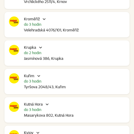
Vrchlického 2511/4, Krnov
Kroměříž
do 3 hodin
Velehradská 4076/101, Kroměříž
Krupka
do 2 hodin
Jasmínová 386, Krupka
Kuřim
do 3 hodin
Tyršova 2048/43, Kuřim
Kutná Hora
do 3 hodin
Masarykova 802, Kutná Hora
Kyjov