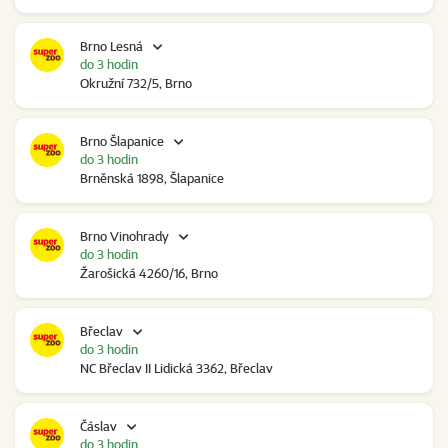
Brno Lesná
do 3 hodin
Okružní 732/5, Brno
Brno Šlapanice
do 3 hodin
Brněnská 1898, Šlapanice
Brno Vinohrady
do 3 hodin
Žarošická 4260/16, Brno
Břeclav
do 3 hodin
NC Břeclav II Lidická 3362, Břeclav
Čáslav
do 3 hodin