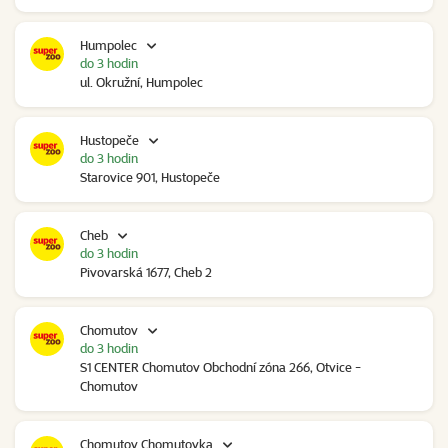
Humpolec
do 3 hodin
ul. Okružní, Humpolec
Hustopeče
do 3 hodin
Starovice 901, Hustopeče
Cheb
do 3 hodin
Pivovarská 1677, Cheb 2
Chomutov
do 3 hodin
S1 CENTER Chomutov Obchodní zóna 266, Otvice -
Chomutov
Chomutov Chomutovka