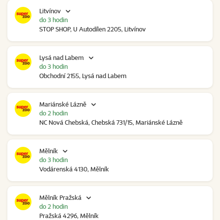
Litvínov
do 3 hodin
STOP SHOP, U Autodílen 2205, Litvínov
Lysá nad Labem
do 3 hodin
Obchodní 2155, Lysá nad Labem
Mariánské Lázně
do 2 hodin
NC Nová Chebská, Chebská 731/15, Mariánské Lázně
Mělník
do 3 hodin
Vodárenská 4130, Mělník
Mělník Pražská
do 2 hodin
Pražská 4296, Mělník