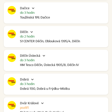
Dačice
do 3 hodin
Toužínská 199, Dačice
Děčín
do 2 hodin
S1 CENTER Děčín, Oblouková 1395/4, Děčín
Děčín Ústecká
do 3 hodin
HM Tesco Děčín, Ústecká 1905/8, Děčín IV
Dobrá
do 3 hodin
Dobrá 1130, Dobrá u Frýdku-Místku
Dvůr Králové
pozítří