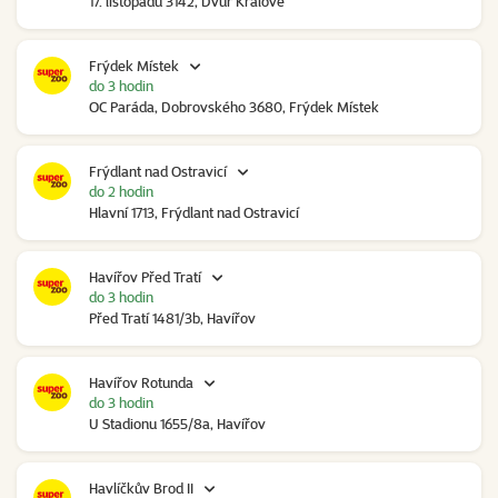
17. listopadu 3142, Dvůr Králové
Frýdek Místek
do 3 hodin
OC Paráda, Dobrovského 3680, Frýdek Místek
Frýdlant nad Ostravicí
do 2 hodin
Hlavní 1713, Frýdlant nad Ostravicí
Havířov Před Tratí
do 3 hodin
Před Tratí 1481/3b, Havířov
Havířov Rotunda
do 3 hodin
U Stadionu 1655/8a, Havířov
Havlíčkův Brod II