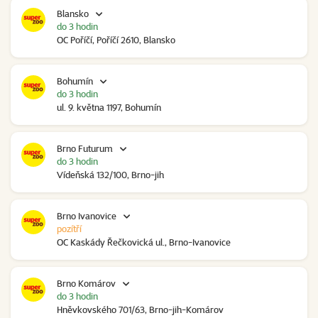
Blansko
do 3 hodin
OC Poříčí, Poříčí 2610, Blansko
Bohumín
do 3 hodin
ul. 9. května 1197, Bohumín
Brno Futurum
do 3 hodin
Vídeňská 132/100, Brno-jih
Brno Ivanovice
pozítří
OC Kaskády Řečkovická ul., Brno-Ivanovice
Brno Komárov
do 3 hodin
Hněvkovského 701/63, Brno-jih-Komárov