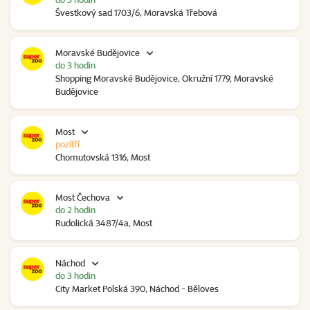
Švestkový sad 1703/6, Moravská Třebová
Moravské Budějovice
do 3 hodin
Shopping Moravské Budějovice, Okružní 1779, Moravské
Budějovice
Most
pozítří
Chomutovská 1316, Most
Most Čechova
do 2 hodin
Rudolická 3487/4a, Most
Náchod
do 3 hodin
City Market Polská 390, Náchod - Běloves