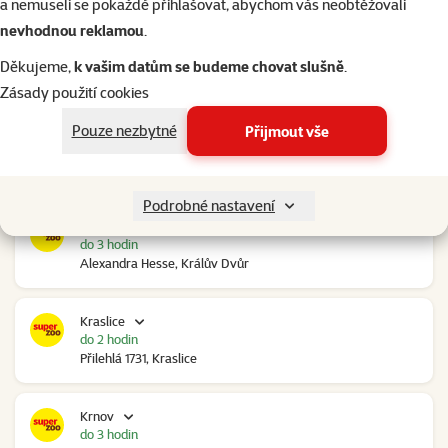
a nemuseli se pokaždé přihlašovat, abychom vás neobtěžovali
nevhodnou reklamou
.
Kolín Ovčáry
do 3 hodin
Děkujeme,
k vašim datům se budeme chovat slušně
.
Ovčáry 304, Ovčáry
Zásady použití cookies
Pouze nezbytné
Přijmout vše
Kozomín
do 3 hodin
RP Kozomín č.p. 508, Kozomín
Podrobné nastavení
Králův Dvůr
do 3 hodin
Alexandra Hesse, Králův Dvůr
Kraslice
do 2 hodin
Přilehlá 1731, Kraslice
Krnov
do 3 hodin