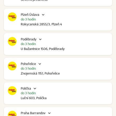
Plzeň Úslava
do 3 hodin
Rokycanská 2855/3, Plzeň 4
Poděbrady
do 3 hodin
U Bažantnice 1506, Poděbrady
Pohořelice
do 3 hodin
Znojemská 1151, Pohořelice
Polička
do 3 hodin
Luční 603, Polička
Praha Barrandov