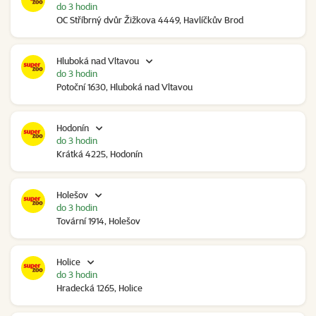
do 3 hodin
OC Stříbrný dvůr Žižkova 4449, Havlíčkův Brod
Hluboká nad Vltavou
do 3 hodin
Potoční 1630, Hluboká nad Vltavou
Hodonín
do 3 hodin
Krátká 4225, Hodonín
Holešov
do 3 hodin
Tovární 1914, Holešov
Holice
do 3 hodin
Hradecká 1265, Holice