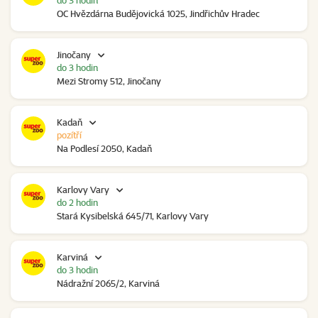
do 3 hodin
OC Hvězdárna Budějovická 1025, Jindřichův Hradec
Jinočany
do 3 hodin
Mezi Stromy 512, Jinočany
Kadaň
pozítří
Na Podlesí 2050, Kadaň
Karlovy Vary
do 2 hodin
Stará Kysibelská 645/71, Karlovy Vary
Karviná
do 3 hodin
Nádražní 2065/2, Karviná