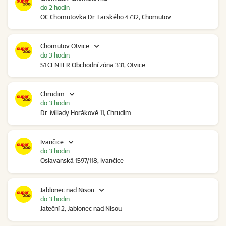
do 2 hodin
OC Chomutovka Dr. Farského 4732, Chomutov
Chomutov Otvice
do 3 hodin
S1 CENTER Obchodní zóna 331, Otvice
Chrudim
do 3 hodin
Dr. Milady Horákové 11, Chrudim
Ivančice
do 3 hodin
Oslavanská 1597/118, Ivančice
Jablonec nad Nisou
do 3 hodin
Jateční 2, Jablonec nad Nisou