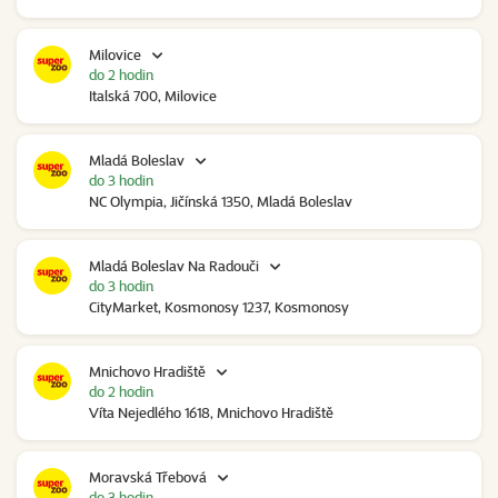
Milovice
do 2 hodin
Italská 700, Milovice
Mladá Boleslav
do 3 hodin
NC Olympia, Jičínská 1350, Mladá Boleslav
Mladá Boleslav Na Radouči
do 3 hodin
CityMarket, Kosmonosy 1237, Kosmonosy
Mnichovo Hradiště
do 2 hodin
Víta Nejedlého 1618, Mnichovo Hradiště
Moravská Třebová
do 3 hodin