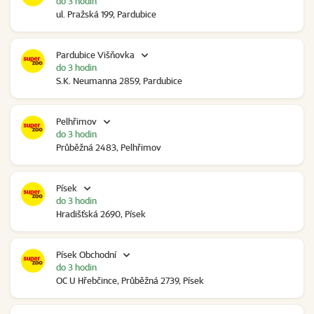
do 3 hodin
ul. Pražská 199, Pardubice
Pardubice Višňovka
do 3 hodin
S.K. Neumanna 2859, Pardubice
Pelhřimov
do 3 hodin
Průběžná 2483, Pelhřimov
Písek
do 3 hodin
Hradišťská 2690, Písek
Písek Obchodní
do 3 hodin
OC U Hřebčince, Průběžná 2739, Písek