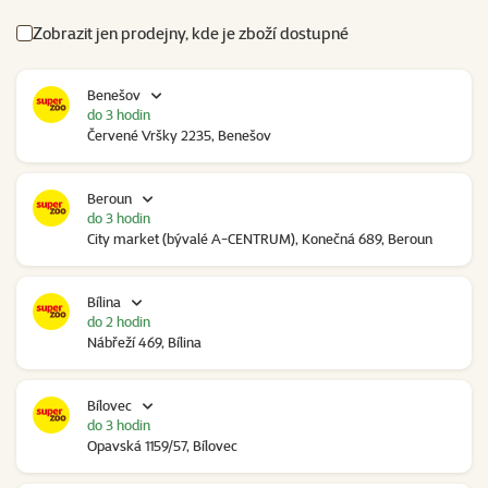
Zobrazit jen prodejny, kde je zboží dostupné
Benešov
do 3 hodin
Červené Vršky 2235, Benešov
Beroun
do 3 hodin
City market (bývalé A-CENTRUM), Konečná 689, Beroun
Bílina
do 2 hodin
Nábřeží 469, Bílina
Bílovec
do 3 hodin
Opavská 1159/57, Bílovec