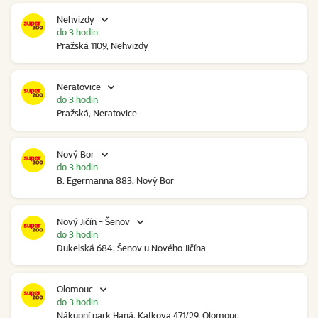
Nehvizdy
do 3 hodin
Pražská 1109, Nehvizdy
Neratovice
do 3 hodin
Pražská, Neratovice
Nový Bor
do 3 hodin
B. Egermanna 883, Nový Bor
Nový Jičín - Šenov
do 3 hodin
Dukelská 684, Šenov u Nového Jičína
Olomouc
do 3 hodin
Nákupní park Haná, Kafkova 471/29, Olomouc