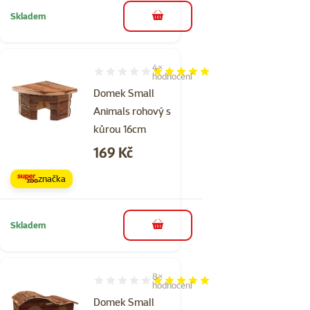
Skladem
do košíku
4×
Hodnocení 100%, počet hodnocení: 4
hodnocení
Domek Small
Animals rohový s
kůrou 16cm
Cena
169 Kč
značka
Skladem
do košíku
8×
Hodnocení 98%, počet hodnocení: 8
hodnocení
Domek Small