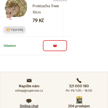
Prolézačka Trixie
10cm
Cena
79 Kč
💥 Výprodej
Skladem
do košíku
Napište nám
321 000 180
eshop@superzoo.cz
Po–Pá 7:00 – 18:00
Online chat
206 prodejen