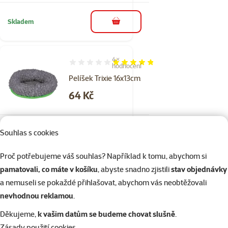
Skladem
do košíku
4×
Hodnocení 95%, počet hodnocení: 4
hodnocení
Pelíšek Trixie 16x13cm
Cena
64 Kč
Souhlas s cookies
Skladem
do košíku
Proč potřebujeme váš souhlas? Například k tomu, abychom si
pamatovali, co máte v košíku
, abyste snadno zjistili
stav objednávky
5×
Hodnocení 76%, počet hodnocení: 5
hodnocení
a nemuseli se pokaždé přihlašovat, abychom vás neobtěžovali
Napáječka Small
nevhodnou reklamou
.
Animals s držákem
Děkujeme,
k vašim datům se budeme chovat slušně
.
plast mix barev
Zásady použití cookies