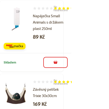
11×
Hodnocení 85%, počet hodnocení: 11
hodnocení
Napáječka Small
Animals s držákem
plast 250ml
Cena
89 Kč
značka
Skladem
do košíku
8×
Hodnocení 88%, počet hodnocení: 8
hodnocení
Závěsný pelíšek
Trixie 30x30cm
Cena
169 Kč