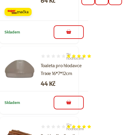
64 Kč
značka
Skladem
do košíku
11×
Hodnocení 98%, počet hodnocení: 11
hodnocení
Toaleta pro hlodavce
Trixie 16*7*12cm
Cena
44 Kč
Skladem
do košíku
12×
Hodnocení 98%, počet hodnocení: 12
hodnocení