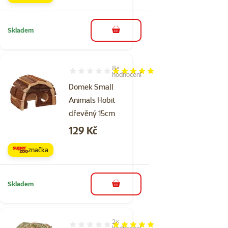
Skladem
do košíku
8×
Hodnocení 98%, počet hodnocení: 8
hodnocení
Domek Small
Animals Hobit
dřevěný 15cm
Cena
129 Kč
značka
Skladem
do košíku
2×
Hodnocení 100%, počet hodnocení: 2
hodnocení