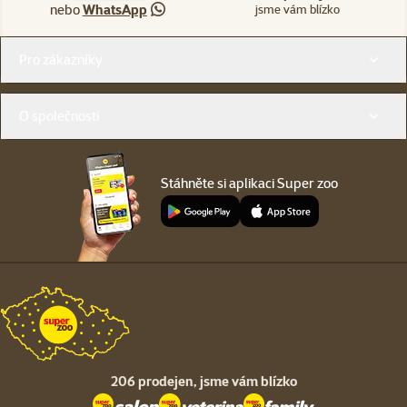
nebo
WhatsApp
jsme vám blízko
Menu v patičce
Pro zákazníky
O společnosti
Stáhněte si aplikaci Super zoo
206 prodejen,
jsme vám blízko