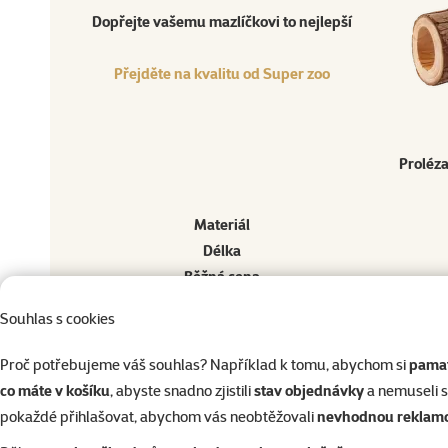
Produkt
Dopřejte vašemu mazlíčkovi to nejlepší
Přejděte na kvalitu od Super zoo
Proléz
Materiál
Délka
Běžná cena
Souhlas s cookies
Ostatní
Proč potřebujeme váš souhlas? Například k tomu, abychom si
pamat
co máte v košíku
, abyste snadno zjistili
stav objednávky
a nemuseli 
pokaždé přihlašovat, abychom vás neobtěžovali
nevhodnou reklam