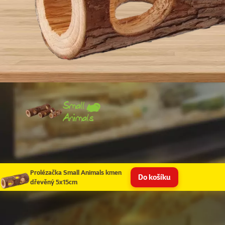
Prolézačka Small Animals kmen
Do košíku
dřevěný 5x15cm