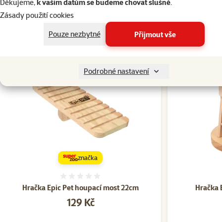
Děkujeme,
k vašim datům se budeme chovat slušně
.
Zásady použití cookies
Pouze nezbytné
Přijmout vše
Podrobné nastavení
značka
Hodnocení 0%
Hračka Epic Pet houpací most 22cm
Hračka 
Cena
129 Kč