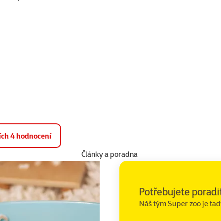
ších 4 hodnocení
Články a poradna
Potřebujete poradi
Náš tým Super zoo je tad