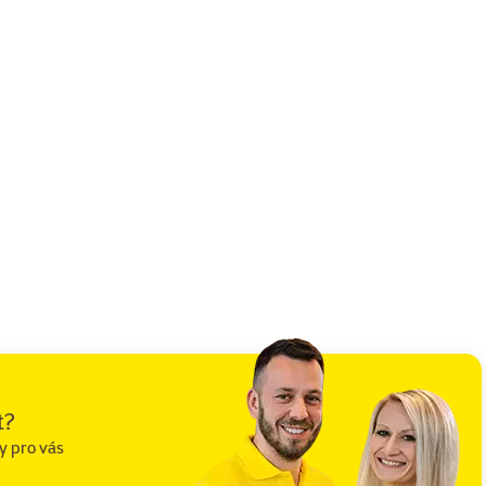
t?
y pro vás