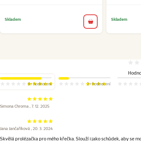
Skladem
Skladem
do košíku
Hodno
8×
hodnocení
2×
hodnocení
Hodnocení 100%, počet hodnocení: 8
Hodnocení 80%, počet hodnocení: 2
Hodnocení
Hodnocení 100%
Simona Chroma ,
7. 12. 2025
Hodnocení 100%
Jana Jančaříková ,
20. 3. 2024
Skvělá prolézačka pro mého křečka. Slouží i jako schůdek, aby se mo