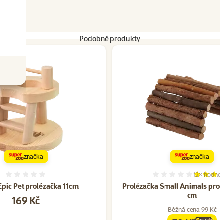
Podobné produkty
značka
značka
12×
hodno
Hodnocení 0%
Hodnocen
Epic Pet prolézačka 11cm
Prolézačka Small Animals pro
cm
Cena
169 Kč
Běžná cena 99 Kč