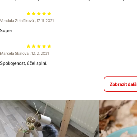
Hodnocení 100%
Vendula Zelníčková ,
17. 11. 2021
Super
Hodnocení 100%
Marcela Skálová ,
12. 2. 2021
Spokojenost, účel splní.
Zobrazit dal