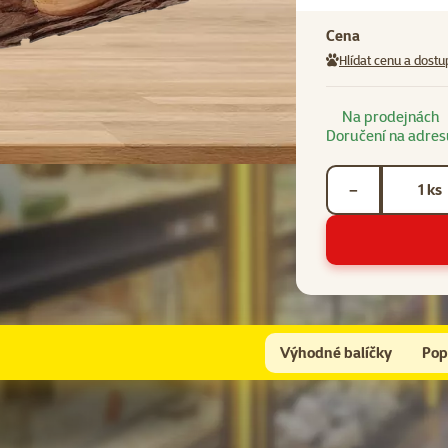
Cena
Hlídat cenu a dostu
Na prodejnách
Doručení na adres
Počet kusů *
ks
−
Výhodné balíčky
Pop
Pro kompletní péči doporučujeme přikoupit