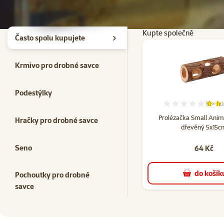
Kupte společně
Často spolu kupujete
Krmivo pro drobné savce
Podestýlky
10×
ho
Hodno
Prolézačka Small Ani
Hračky pro drobné savce
dřevěný 5x15c
Seno
64 Kč
do košík
Pochoutky pro drobné
savce