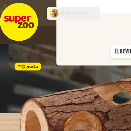
Máte dotaz?
E-sh
Úvod
Drobní savci
Domky, pelíšky a prolézačky
Prolézačky
značka