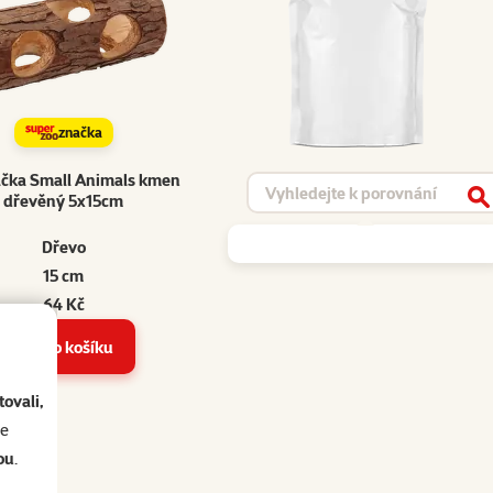
značka
ačka Small Animals kmen
Vyhledat produkt
dřevěný 5x15cm
V
Dřevo
15 cm
64 Kč
Do košíku
ovali,
se
ou
.