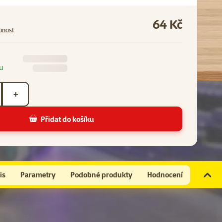
64 Kč
pnost
u
+
Přidat do košíku
is
Parametry
Podobné produkty
Hodnocení