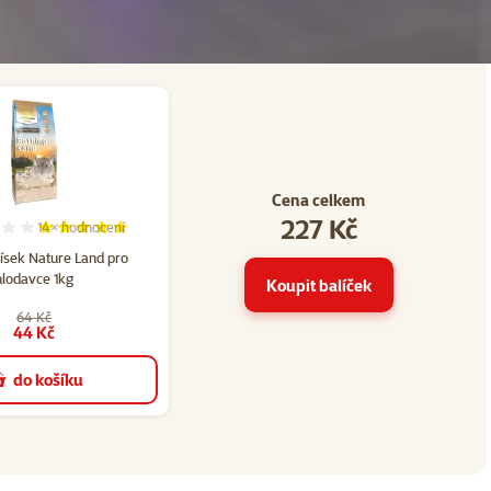
Cena celkem
227 Kč
14×
hodnocení
22
Hodnocení 100%, počet hodnocení: 14
ísek Nature Land pro
hlodavce 1kg
Koupit balíček
64 Kč
44 Kč
do košíku