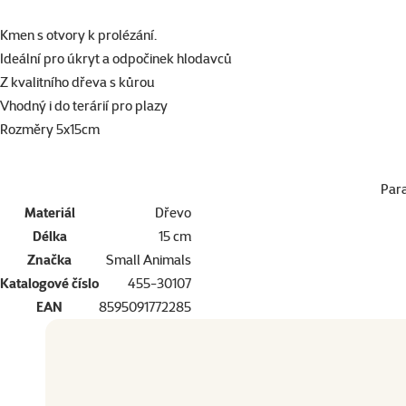
superzoo.product.detail.content
Kmen s otvory k prolézání.
Ideální pro úkryt a odpočinek hlodavců
Z kvalitního dřeva s kůrou
Vhodný i do terárií pro plazy
Rozměry 5x15cm
Par
Materiál
Dřevo
Délka
15 cm
Značka
Small Animals
Katalogové číslo
455-30107
EAN
8595091772285
Dopřejte vašemu mazlíčkovi to nejlepší
Přejděte na kvalitu od Super zoo