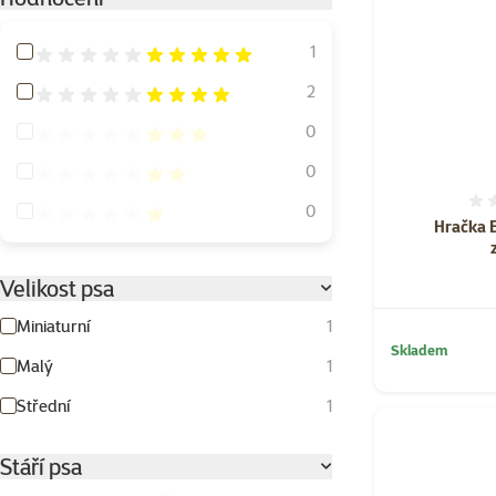
Hodnocení 100%
1
Hodnocení 80%
2
Hodnocení 60%
0
Hodnocení 40%
0
Hodnocení 20%
0
Hračka E
Velikost psa
Miniaturní
1
Skladem
Malý
1
Střední
1
Stáří psa