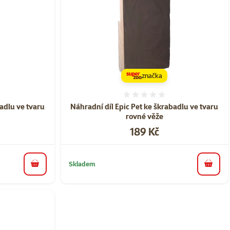
značka
ní 0%
Hodnocení 0%
badlu ve tvaru
Náhradní díl Epic Pet ke škrabadlu ve tvaru
rovné věže
Cena
189 Kč
Skladem
do košíku
do koš