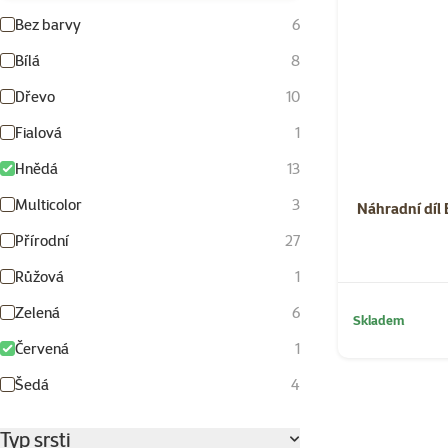
Bez barvy
6
Bílá
8
Dřevo
10
Fialová
1
Hnědá
13
Multicolor
3
Náhradní díl 
Přírodní
27
Růžová
1
Zelená
6
Skladem
Červená
1
Šedá
4
Typ srsti