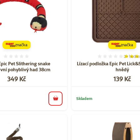
značka
značka
2×
hodno
Hodnocení 0%
Hodnocen
pic Pet Slithering snake
Lízací podložka Epic Pet Lick
tivní pohyblivý had 38cm
hnědý
Cena
Cena
349 Kč
139 Kč
Skladem
do košíku