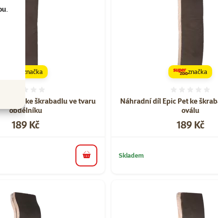
ou
.
značka
značka
Hodnocení 0%
Hodnoce
Epic Pet ke škrabadlu ve tvaru
Náhradní díl Epic Pet ke škra
obdélníku
oválu
Cena
Cena
189 Kč
189 Kč
Skladem
do košíku