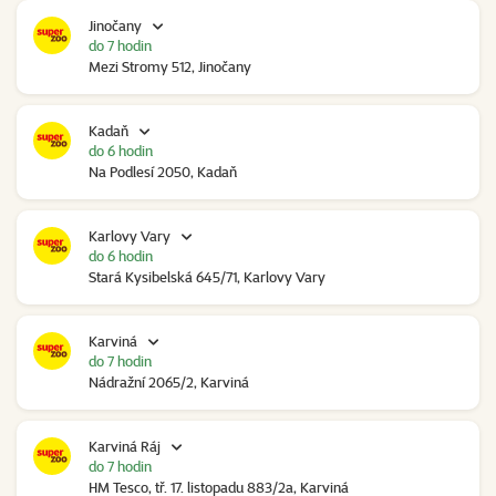
Jinočany
do 7 hodin
Mezi Stromy 512, Jinočany
Kadaň
do 6 hodin
Na Podlesí 2050, Kadaň
Karlovy Vary
do 6 hodin
Stará Kysibelská 645/71, Karlovy Vary
Karviná
do 7 hodin
Nádražní 2065/2, Karviná
Karviná Ráj
do 7 hodin
HM Tesco, tř. 17. listopadu 883/2a, Karviná