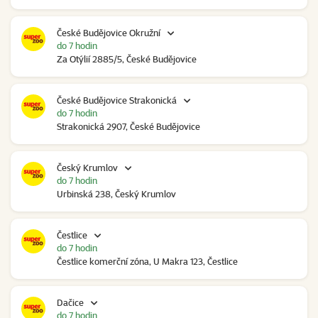
České Budějovice Okružní
do 7 hodin
Za Otýlií 2885/5, České Budějovice
České Budějovice Strakonická
do 7 hodin
Strakonická 2907, České Budějovice
Český Krumlov
do 7 hodin
Urbinská 238, Český Krumlov
Čestlice
do 7 hodin
Čestlice komerční zóna, U Makra 123, Čestlice
Dačice
do 7 hodin