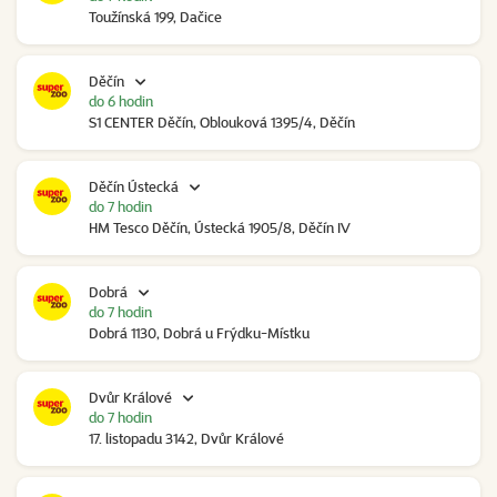
Toužínská 199, Dačice
Děčín
do 6 hodin
S1 CENTER Děčín, Oblouková 1395/4, Děčín
Děčín Ústecká
do 7 hodin
HM Tesco Děčín, Ústecká 1905/8, Děčín IV
Dobrá
do 7 hodin
Dobrá 1130, Dobrá u Frýdku-Místku
Dvůr Králové
do 7 hodin
17. listopadu 3142, Dvůr Králové