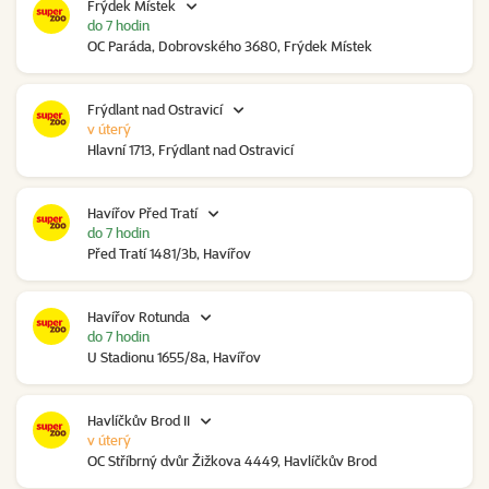
Frýdek Místek
do 7 hodin
OC Paráda, Dobrovského 3680, Frýdek Místek
Frýdlant nad Ostravicí
v úterý
Hlavní 1713, Frýdlant nad Ostravicí
Havířov Před Tratí
do 7 hodin
Před Tratí 1481/3b, Havířov
Havířov Rotunda
do 7 hodin
U Stadionu 1655/8a, Havířov
Havlíčkův Brod II
v úterý
OC Stříbrný dvůr Žižkova 4449, Havlíčkův Brod