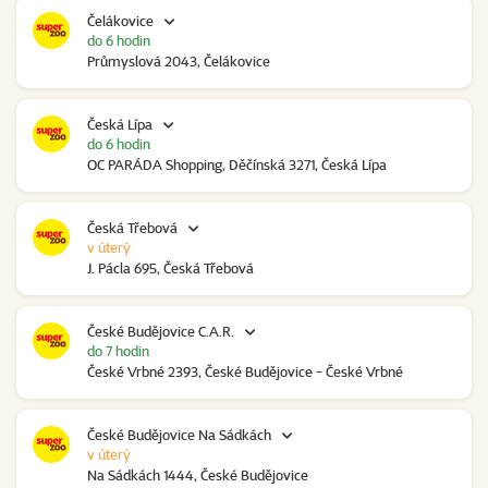
Čelákovice
do 6 hodin
Průmyslová 2043, Čelákovice
Česká Lípa
do 6 hodin
OC PARÁDA Shopping, Děčínská 3271, Česká Lípa
Česká Třebová
v úterý
J. Pácla 695, Česká Třebová
České Budějovice C.A.R.
do 7 hodin
České Vrbné 2393, České Budějovice - České Vrbné
České Budějovice Na Sádkách
v úterý
Na Sádkách 1444, České Budějovice