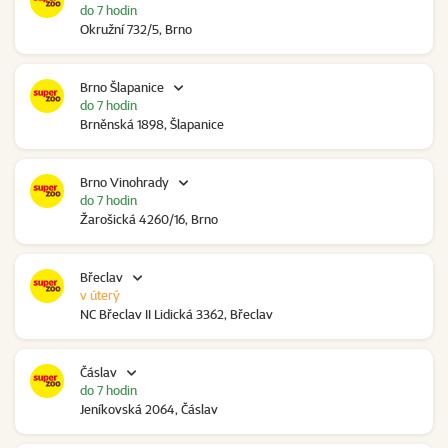
do 7 hodin
Okružní 732/5, Brno
Brno Šlapanice
do 7 hodin
Brněnská 1898, Šlapanice
Brno Vinohrady
do 7 hodin
Žarošická 4260/16, Brno
Břeclav
v úterý
NC Břeclav II Lidická 3362, Břeclav
Čáslav
do 7 hodin
Jeníkovská 2064, Čáslav