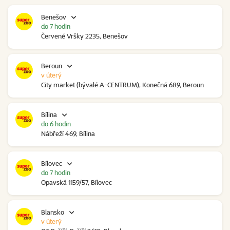
Benešov
do 7 hodin
Červené Vršky 2235, Benešov
Beroun
v úterý
City market (bývalé A-CENTRUM), Konečná 689, Beroun
Bílina
do 6 hodin
Nábřeží 469, Bílina
Bílovec
do 7 hodin
Opavská 1159/57, Bílovec
Blansko
v úterý