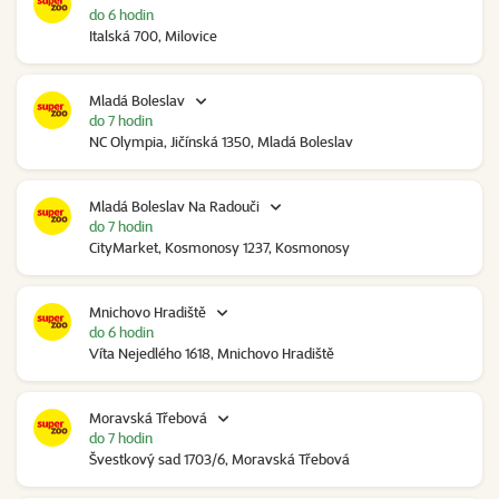
do 6 hodin
Italská 700, Milovice
Mladá Boleslav
do 7 hodin
NC Olympia, Jičínská 1350, Mladá Boleslav
Mladá Boleslav Na Radouči
do 7 hodin
CityMarket, Kosmonosy 1237, Kosmonosy
Mnichovo Hradiště
do 6 hodin
Víta Nejedlého 1618, Mnichovo Hradiště
Moravská Třebová
do 7 hodin
Švestkový sad 1703/6, Moravská Třebová