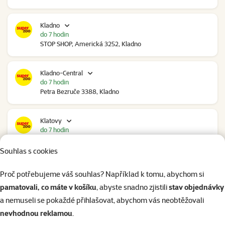
Kladno
do 7 hodin
STOP SHOP, Americká 3252, Kladno
Kladno-Central
do 7 hodin
Petra Bezruče 3388, Kladno
Klatovy
do 7 hodin
NC Škodovka, Domažlická 948, Klatovy
Souhlas s cookies
Kolín
Proč potřebujeme váš souhlas? Například k tomu, abychom si
do 6 hodin
pamatovali, co máte v košíku
, abyste snadno zjistili
stav objednávky
Polepská 979, Kolín
a nemuseli se pokaždé přihlašovat, abychom vás neobtěžovali
nevhodnou reklamou
.
Kolín Ovčáry