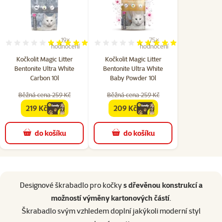
19×
75×
Hodnocení 96%, počet hodnocení: 19
Hodnocení 97%, počet hodn
hodnocení
hodnocení
Kočkolit Magic Litter
Kočkolit Magic Litter
Bentonite Ultra White
Bentonite Ultra White
Carbon 10l
Baby Powder 10l
Běžná cena 259 Kč
Běžná cena 259 Kč
219 Kč
209 Kč
family
cena
family
cena
do košíku
do košíku
superzoo.product.detail.content
Designové škrabadlo pro kočky
s dřevěnou konstrukcí a
možností výměny kartonových částí
.
Škrabadlo svým vzhledem doplní jakýkoli moderní styl