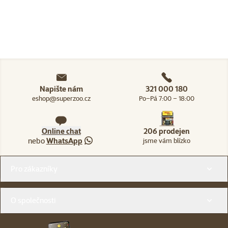
Napište nám
321 000 180
eshop@superzoo.cz
Po–Pá 7:00 – 18:00
Online chat
206 prodejen
nebo
WhatsApp
jsme vám blízko
Menu v patičce
Pro zákazníky
O společnosti