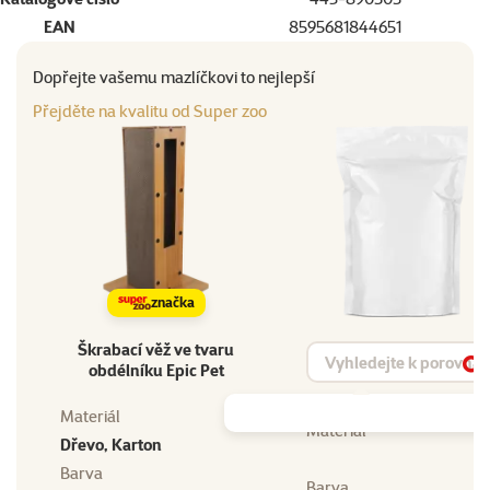
EAN
8595681844651
Dopřejte vašemu mazlíčkovi to nejlepší
Přejděte na kvalitu od Super zoo
značka
Škrabací věž ve tvaru
Vyhledat produkt
obdélníku Epic Pet
Vy
Materiál
Materiál
Dřevo, Karton
Barva
Barva