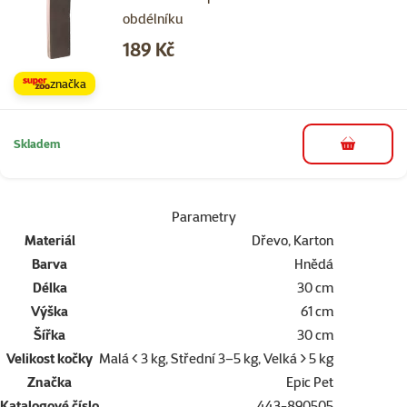
obdélníku
Cena
189 Kč
značka
Skladem
do košíku
Parametry
Materiál
Dřevo, Karton
Barva
Hnědá
Délka
30 cm
Výška
61 cm
Šířka
30 cm
Velikost kočky
Malá < 3 kg, Střední 3–5 kg, Velká > 5 kg
Značka
Epic Pet
Katalogové číslo
443-890505