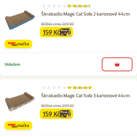
6×
hodnocení
Hodnocení 87%, počet hodnocení: 6
Škrabadlo Magic Cat Sofa 2 kartonové 44cm
Běžná cena 209 Kč
159 Kč
family
cena
značka
Skladem
do košíku
4×
hodnocení
Hodnocení 100%, počet hodnocení: 4
Škrabadlo Magic Cat Sofa 3 kartonové 44cm
Běžná cena 209 Kč
159 Kč
family
cena
značka