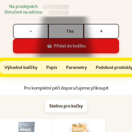
Na prodejnách
Doručení na adresu
Počet kusů *
ks
−
+
Přidat do košíku
Škrabací věž ve tvaru obdélníku Epic Pet
Do košíku
Výhodné balíčky
Popis
Parametry
Podobné produkt
Na začátek stránky
Pro kompletní péči doporučujeme přikoupit
Stelivo pro kočky