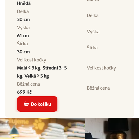
Hnědá
Délka
Délka
30 cm
Výška
Výška
61 cm
Šířka
Šířka
30 cm
Velikost kočky
Malá < 3 kg, Střední 3–5
Velikost kočky
kg, Velká > 5 kg
Běžná cena
Běžná cena
699 Kč
Do košíku