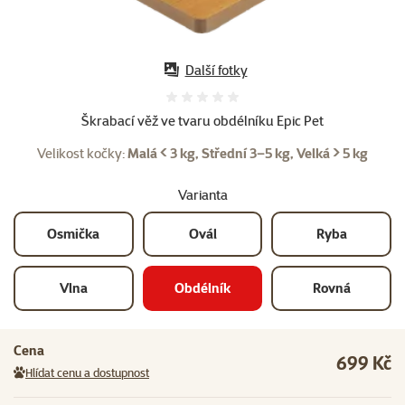
Další fotky
Hodnocení 0%
Škrabací věž ve tvaru obdélníku Epic Pet
Velikost kočky:
Malá < 3 kg, Střední 3–5 kg, Velká > 5 kg
Varianta
Osmička
Ovál
Ryba
Vlna
Obdélník
Rovná
Cena
699 Kč
Hlídat cenu a dostupnost