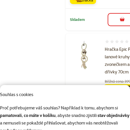
Skladem
do 
Hodnocení 
Hračka Epic 
lanové kruhy
zvonečkem a
dřívky 70cm
Běžná cena 39
349 Kč
family
ce
Souhlas s cookies
značka
Proč potřebujeme váš souhlas? Například k tomu, abychom si
pamatovali, co máte v košíku
, abyste snadno zjistili
stav objednávky
Skladem
do 
a nemuseli se pokaždé přihlašovat, abychom vás neobtěžovali