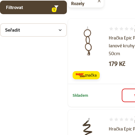
Rozely
Filtrovat
1
Seřadit
Hodnocení 80
Hračka Epic 
lanové kruhy
50cm
Cena
179 Kč
značka
Skladem
Hodnocení 10
Hračka Epic 