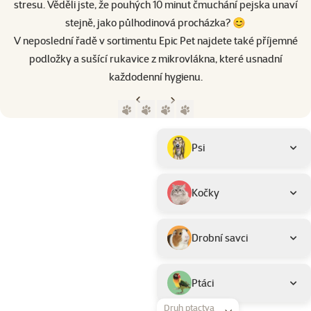
stresu. Věděli jste, že pouhých 10 minut čmuchání pejska unaví
stejně, jako půlhodinová procházka? 😊
V neposlední řadě v sortimentu Epic Pet najdete také příjemné
podložky a sušící rukavice z mikrovlákna, které usnadní
každodenní hygienu.
Předchozí strana
Následující strana
Přejít na stranu 1
Přejít na stranu 2
Přejít na stranu 3
Přejít na stranu 4
Parametrický filtr
Vybrané filtry
Produkty značky Epic Pet
Podkategorie
Psi
Kočky
Drobní savci
Ptáci
Druh ptactva