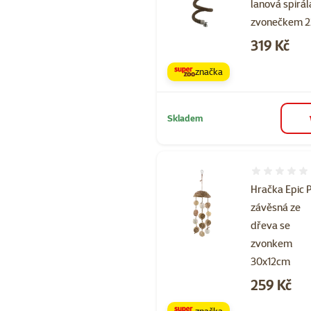
lanová spirál
zvonečkem 
Cena
319 Kč
značka
Skladem
Hodnocení 
Hračka Epic 
závěsná ze
dřeva se
zvonkem
30x12cm
Cena
259 Kč
značka