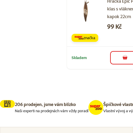
Hračka Epic 
klas s vlákn
kapok 22cm
Cena
99 Kč
značka
Skladem
do 
206 prodejen, jsme vám blízko
Špičkové vlast
Naši experti na prodejnách vám vždy poradí
Vlastní vývoj a v