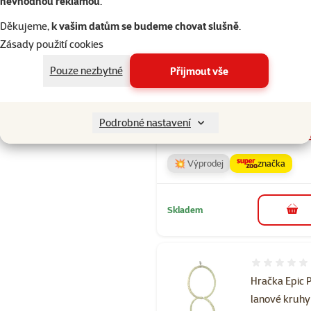
nevhodnou reklamou
.
Děkujeme,
k vašim datům se budeme chovat slušně
.
Hodnocení 
Zásady použití cookies
Hračka Epic 
závěsný
Pouze nezbytné
Přijmout vše
dřevěný trian
lanem 37cm
Podrobné nastavení
Původní cena
239 Kč
Sl
Cena
119 Kč
-5
💥 Výprodej
značka
Skladem
do 
Hodnocení 
Hračka Epic 
lanové kruhy