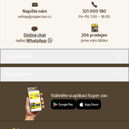
Napište nám
321 000 180
eshop@superzoo.cz
Po–Pá 7:00 – 18:00
Online chat
206 prodejen
nebo
WhatsApp
jsme vám blízko
Menu v patičce
Pro zákazníky
O společnosti
Stáhněte si aplikaci Super zoo