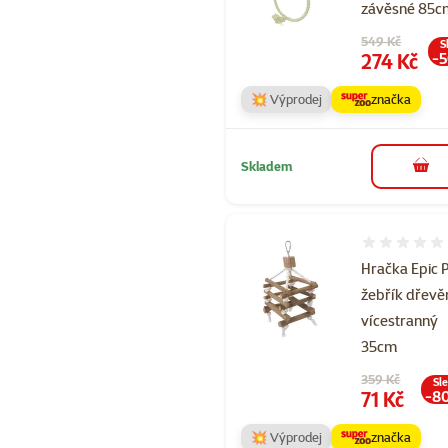
závěsné 85c
Původní cena
549 Kč
S
Cena
274 Kč
-
💥 Výprodej
značka
Skladem
do 
Hodnocení 
Hračka Epic 
žebřík dřevě
vícestranný
35cm
Původní cena
359 Kč
Sl
Cena
71 Kč
-8
💥 Výprodej
značka