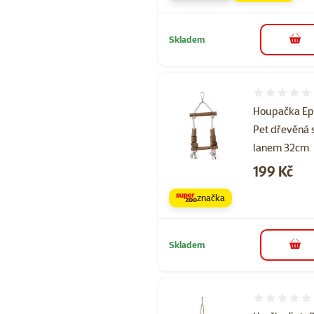
Skladem
do 
Hodnocení 
Houpačka Ep
Pet dřevěná 
lanem 32cm
Cena
199 Kč
značka
Skladem
do 
Hodnocení 