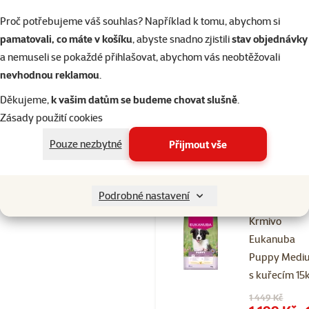
Puppy Medi
Proč potřebujeme váš souhlas? Například k tomu, abychom si
s kuřecím 3k
pamatovali, co máte v košíku
, abyste snadno zjistili
stav objednávky
Původní cena
409 Kč
a nemuseli se pokaždé přihlašovat, abychom vás neobtěžovali
Cena
349 Kč
nevhodnou reklamou
.
-
Cena za
100 g:
Děkujeme,
k vašim datům se budeme chovat slušně
.
11,6 Kč
Zásady použití cookies
Skladem
Pouze nezbytné
Přijmout vše
Doprava
do 
zdarma
Podrobné nastavení
Hodnocení 
Krmivo
Eukanuba
Puppy Medi
s kuřecím 15
Původní cena
1 449 Kč