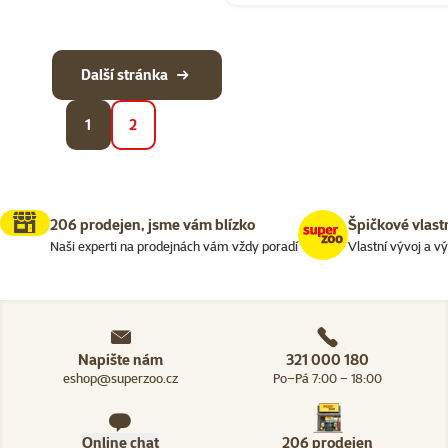
Další stránka
1
2
206 prodejen, jsme vám blízko
Špičkové vlast
Naši experti na prodejnách vám vždy poradí
Vlastní vývoj a v
Napište nám
321 000 180
eshop@superzoo.cz
Po–Pá 7:00 – 18:00
Online chat
206 prodejen