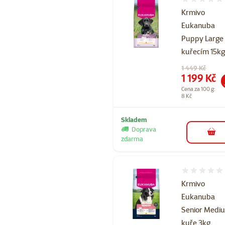
Hodnocení 
Krmivo
Eukanuba
Puppy Large
kuřecím 15k
Původní cena
1 449 Kč
Cena
1 199 Kč
Cena za 100 g:
8 Kč
Skladem
Doprava
do 
zdarma
Hodnocení 
Krmivo
Eukanuba
Senior Medi
kuře 3kg