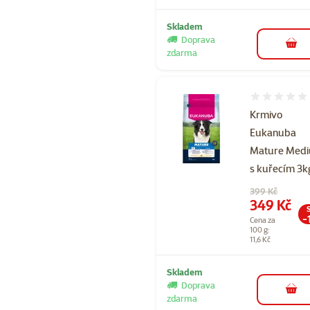
Skladem
Doprava
do 
zdarma
Hodnocení 
Krmivo
Eukanuba
Mature Med
s kuřecím 3k
Původní cena
399 Kč
Cena
349 Kč
-
Cena za
100 g:
11,6 Kč
Skladem
Doprava
do 
zdarma