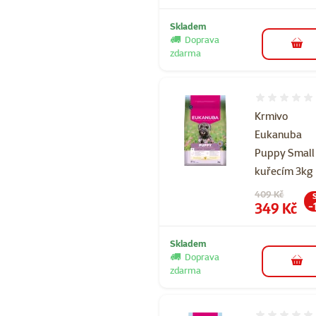
Skladem
Doprava
do 
zdarma
Hodnocení 
Krmivo
Eukanuba
Puppy Small
kuřecím 3kg
Původní cena
409 Kč
Cena
349 Kč
-
Skladem
Doprava
do 
zdarma