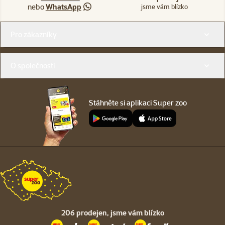
nebo
WhatsApp
jsme vám blízko
Menu v patičce
Pro zákazníky
O společnosti
Stáhněte si aplikaci Super zoo
206 prodejen,
jsme vám blízko