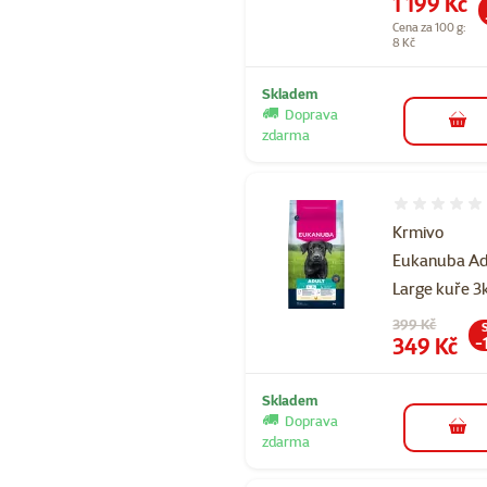
Cena
1 199 Kč
Cena za 100 g:
8 Kč
Skladem
Doprava
do 
zdarma
Hodnocení 
Krmivo
Eukanuba Ad
Large kuře 3
Původní cena
399 Kč
Cena
349 Kč
-
Skladem
Doprava
do 
zdarma