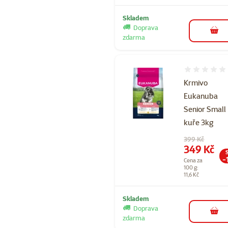
Skladem
Doprava
do 
zdarma
Hodnocení 
Krmivo
Eukanuba
Senior Small
kuře 3kg
Původní cena
399 Kč
Cena
349 Kč
-
Cena za
100 g:
11,6 Kč
Skladem
Doprava
do 
zdarma