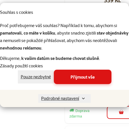
Cena za 100 g: 13,
Souhlas s cookies
Skladem
Proč potřebujeme váš souhlas? Například k tomu, abychom si
pamatovali, co máte v košíku
, abyste snadno zjistili
stav objednávky
a nemuseli se pokaždé přihlašovat, abychom vás neobtěžovali
Hodnocení 
nevhodnou reklamou
.
Eukanuba V
Děkujeme,
k vašim datům se budeme chovat slušně
.
Intestinal
Zásady použití cookies
Formula Dog
12kg
Pouze nezbytné
Přijmout vše
Cena
1 599 Kč
Cena za 100 g: 13,
Podrobné nastavení
Skladem
Doprava
do 
zdarma