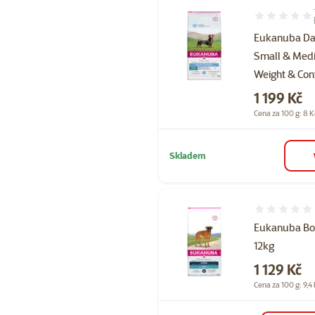
Hodnocení 10
Eukanuba Dai
Small & Med
Weight & Con
Cena
1 199 Kč
Cena za 100 g: 8 K
Skladem
Hodnocení 
Eukanuba Bo
12kg
Cena
1 129 Kč
Cena za 100 g: 9,4