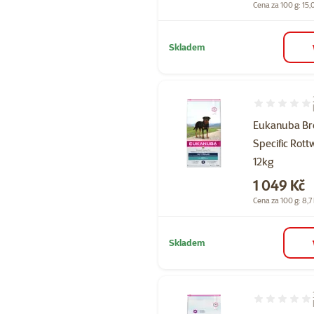
Cena za 100 g: 15,
Skladem
Hodnocení 10
Eukanuba Br
Specific Rott
12kg
Cena
1 049 Kč
Cena za 100 g: 8,7
Skladem
Hodnocení 10