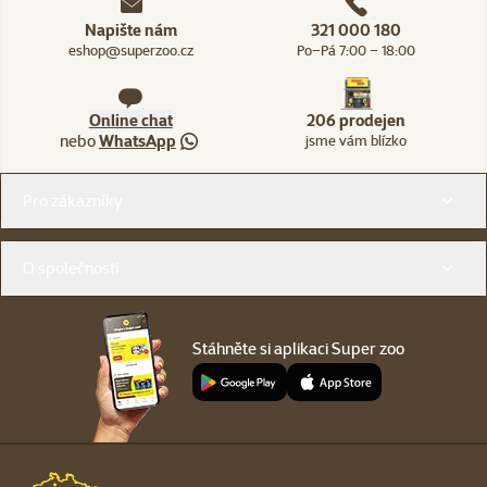
Napište nám
321 000 180
eshop@superzoo.cz
Po–Pá 7:00 – 18:00
Online chat
206 prodejen
nebo
WhatsApp
jsme vám blízko
Menu v patičce
Pro zákazníky
O společnosti
Stáhněte si aplikaci Super zoo