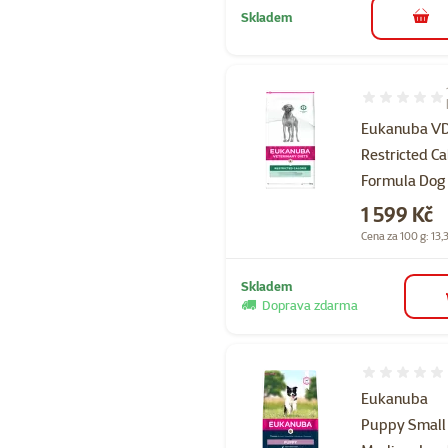
Skladem
do 
Hodnocení 10
Eukanuba V
Restricted Ca
Formula Dog
Cena
1 599 Kč
Cena za 100 g: 13,
Skladem
Doprava zdarma
Hodnocení 
Eukanuba
Puppy Small