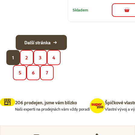
Skladem
do 
Další stránka
1
2
3
4
5
6
7
206 prodejen, jsme vám blízko
Špičkové vlast
Naši experti na prodejnách vám vždy poradí
Vlastní vývoj a v