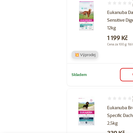
Hodnocení 10
Eukanuba Dai
Sensitive Dig
12kg
Cena
1 199 Kč
Cena za 100 g: 9,6
💥 Výprodej
Skladem
Hodnocení 97
Eukanuba Br
Specific Dac
2,5kg
Cena
339 Kč