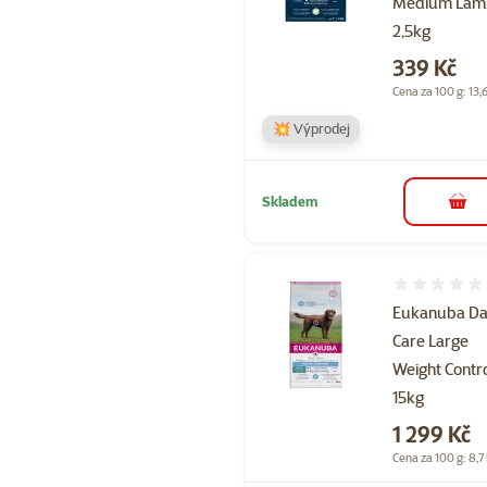
Medium Lam
2,5kg
Cena
339 Kč
Cena za 100 g: 13,
💥 Výprodej
Skladem
do 
Hodnocení 
Eukanuba Da
Care Large
Weight Contr
15kg
Cena
1 299 Kč
Cena za 100 g: 8,7