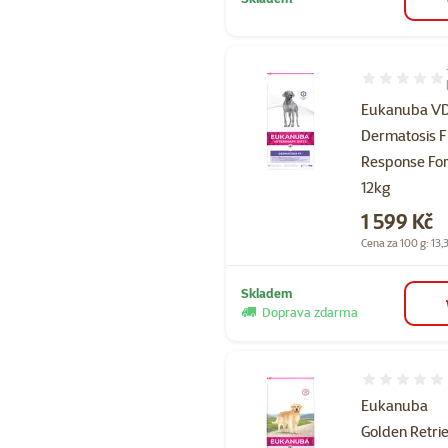
Hodnocení 10
Eukanuba V
Dermatosis 
Response Fo
12kg
Cena
1 599 Kč
Cena za 100 g: 13,
Skladem
Doprava zdarma
Hodnocení 
Eukanuba
Golden Retri