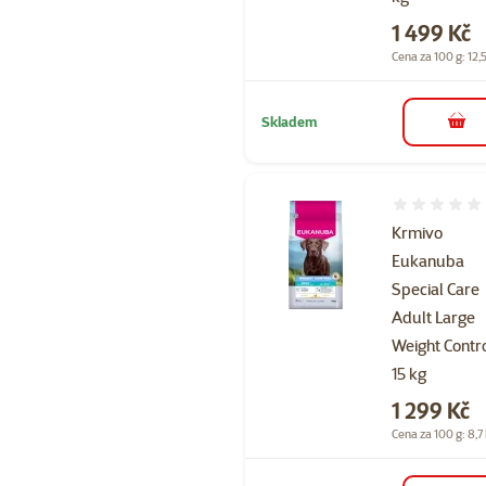
Cena
1 499 Kč
Cena za 100 g: 12,
Skladem
do 
Hodnocení 
Krmivo
Eukanuba
Special Care
Adult Large
Weight Contr
15 kg
Cena
1 299 Kč
Cena za 100 g: 8,7