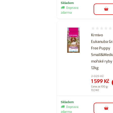
Skladem
Doprava
do 
zdarma
Hodnocení 
Krmivo
Eukanuba Gr
Free Puppy
Small&Med
mořské ryby
12kg
Původní cena
2 029 Kč
Cena
1 599 Kč
Cena za 100 g:
13,3 Kč
Skladem
Doprava
do 
zdarma