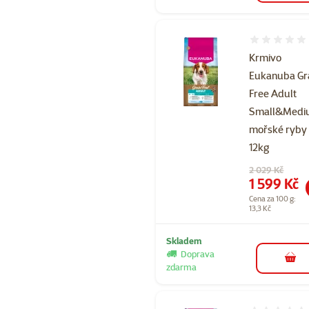
Hodnocení 
Krmivo
Eukanuba Gr
Free Adult
Small&Med
mořské ryby
12kg
Původní cena
2 029 Kč
Cena
1 599 Kč
Cena za 100 g:
13,3 Kč
Skladem
Doprava
do 
zdarma