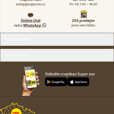
eshop@superzoo.cz
Po–Pá 7:00 – 18:00
Online chat
206 prodejen
nebo
WhatsApp
jsme vám blízko
Menu v patičce
Pro zákazníky
O společnosti
Stáhněte si aplikaci Super zoo