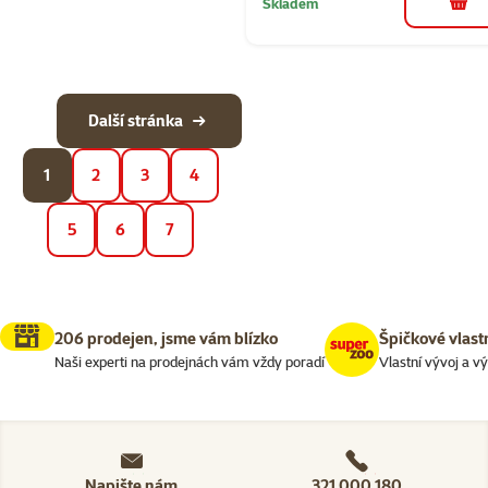
Skladem
do 
Další stránka
1
2
3
4
5
6
7
206 prodejen, jsme vám blízko
Špičkové vlast
Naši experti na prodejnách vám vždy poradí
Vlastní vývoj a v
Napište nám
321 000 180