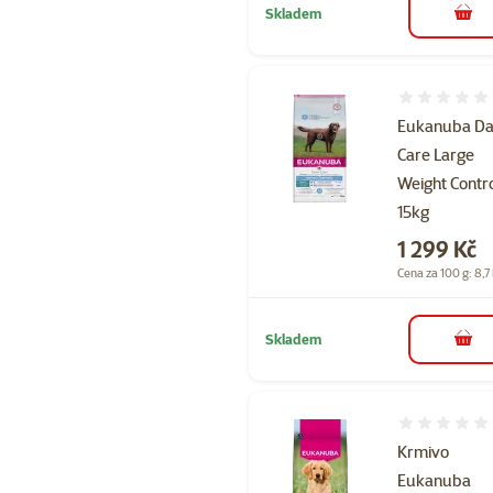
Skladem
do 
Hodnocení 
Eukanuba Da
Care Large
Weight Contr
15kg
Cena
1 299 Kč
Cena za 100 g: 8,7
Skladem
do 
Hodnocení 
Krmivo
Eukanuba