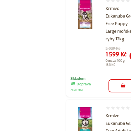
Hodnocení 
Krmivo
Eukanuba Gr
Free Puppy
Large mořsk
ryby 12kg
Původní cena
2 029 Kč
Cena
1 599 Kč
Cena za 100 g:
13,3 Kč
Skladem
Doprava
do 
zdarma
Hodnocení 
Krmivo
Eukanuba Gr
Free Adult L