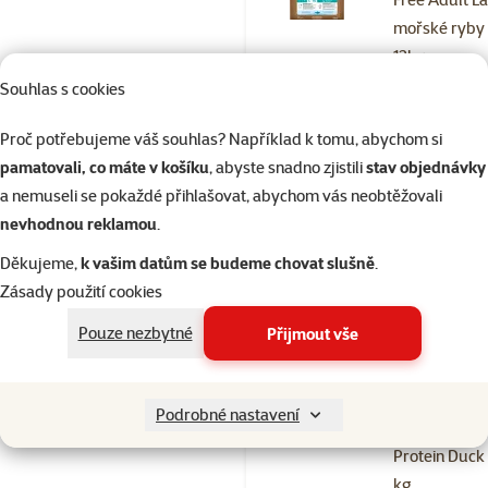
mořské ryby
12kg
Souhlas s cookies
Původní cena
2 029 Kč
Cena
1 599 Kč
Proč potřebujeme váš souhlas? Například k tomu, abychom si
Cena za 100 g:
13,3 Kč
pamatovali, co máte v košíku
, abyste snadno zjistili
stav objednávky
a nemuseli se pokaždé přihlašovat, abychom vás neobtěžovali
Skladem
nevhodnou reklamou
.
Doprava
do 
zdarma
Děkujeme,
k vašim datům se budeme chovat slušně
.
Zásady použití cookies
Hodnocení 
Pouze nezbytné
Přijmout vše
Krmivo
Eukanuba
Special Care
Podrobné nastavení
Adult Mono
Protein Duck
kg