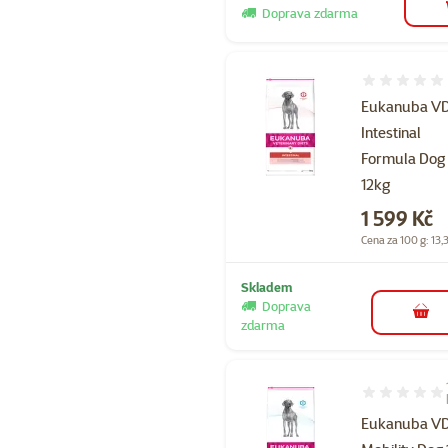
Doprava zdarma
Hodnocení 
Eukanuba V
Intestinal
Formula Dog
12kg
Cena
1 599 Kč
Cena za 100 g: 13,
Skladem
Doprava
do 
zdarma
Hodnocení 10
Eukanuba VD 