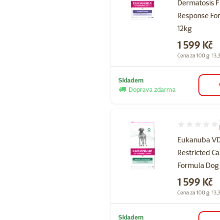
Dermatosis 
Response Fo
12kg
Cena
1 599 Kč
Cena za 100 g: 13,
Skladem
Doprava zdarma
Hodnocení 10
Eukanuba V
Restricted Ca
Formula Dog
Cena
1 599 Kč
Cena za 100 g: 13,
Skladem