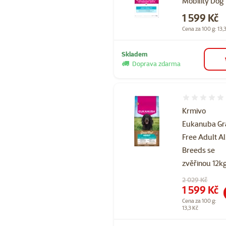
Mobility Dog
Cena
1 599 Kč
Cena za 100 g: 13,
Skladem
Doprava zdarma
Hodnocení 
Krmivo
Eukanuba Gr
Free Adult Al
Breeds se
zvěřinou 12k
Původní cena
2 029 Kč
Cena
1 599 Kč
Cena za 100 g:
13,3 Kč