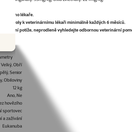
rinárního lékaře.
na kontroly k veterinárnímu lékaři minimálně každých 6 měsíců.
 zdravotní potíže, neprodleně vyhledejte odbornou veterinární pom
ametry
 Velký, Obří
pělý, Senior
, Obiloviny
12 kg
Ano, Ne
ez hovězího
í sportovec
ní a zažívání
Eukanuba