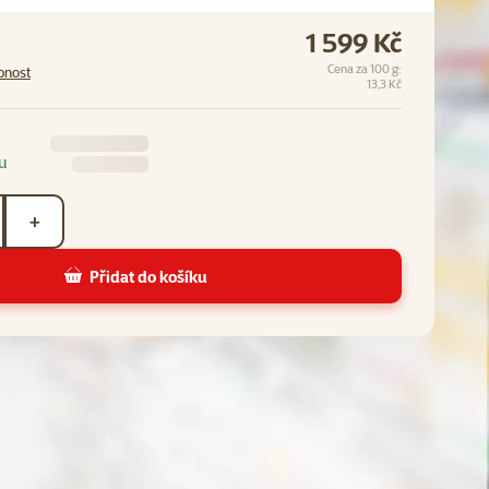
1 599 Kč
Cena za 100 g:
pnost
13,3 Kč
u
+
Přidat do košíku