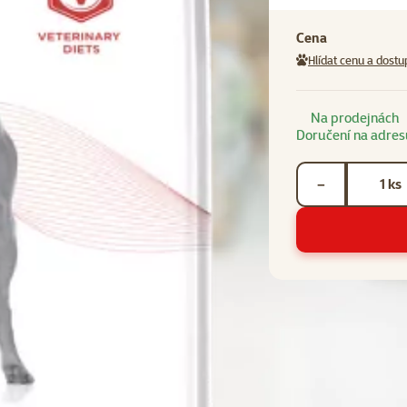
Cena
Hlídat cenu a dostu
Na prodejnách
Doručení na adres
Počet kusů *
ks
−