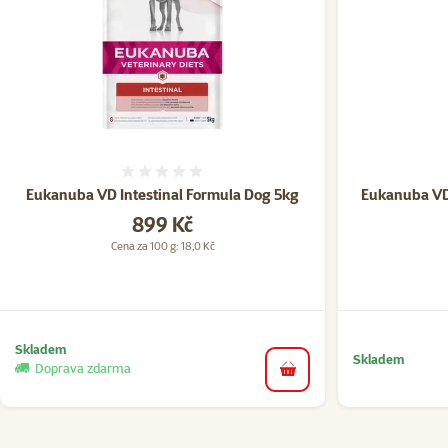
Hodnocení 0%
Eukanuba VD Intestinal Formula Dog 5kg
Eukanuba VD 
Cena
899 Kč
Cena za 100 g: 18,0 Kč
Skladem
Skladem
Doprava zdarma
do košíku