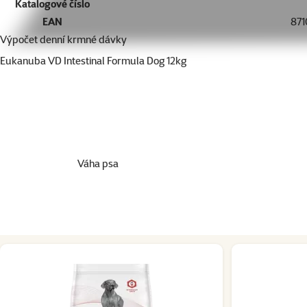
Katalogové číslo
EAN
871
Výpočet denní krmné dávky
Eukanuba VD Intestinal Formula Dog 12kg
Váha psa