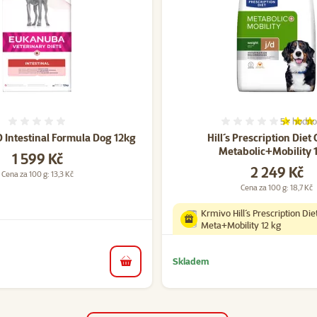
5×
hodno
Hodnocení 0%
Hodnocen
Intestinal Formula Dog 12kg
Hill´s Prescription Diet
Metabolic+Mobility 
Cena
1 599 Kč
Cena
2 249 Kč
Cena za 100 g: 13,3 Kč
Cena za 100 g: 18,7 Kč
Krmivo Hill´s Prescription Die
Meta+Mobility 12 kg
Skladem
do košíku