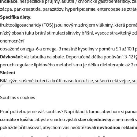
Indikace:
nespecifické průjmy, akutní / chronické gastroenteritidy, zá
zácpa, pankreatitida, parazitózy, hyperlipidemie, enteropatie se ztrá
Specifika diety:
fruktooligosacharidy (FOS) jsou novým zdrojem vlákniny, která pom
nízký obsah tuku brání stimulaci slinivky břišní, vysoce stravitelný
onemocnění
obsažené omega-6 a omega-3 mastné kyseliny v poměru 5:1 až 10:1 pom
Dávkování:
viz tabulka na obale. Doporučená délka podávání: 3-12 t
poruch regulace lipidového metabolismu je délka dietoterapie až 2 m
Složení
Bílá rýže, sušené kuřecí a krůtí maso, kukuřice, sušená celá vejce, 
fruktooligosacharidy (1%), sušené pivovarské kvasnice, lněné semínko
Analytické složky
Souhlas s cookies
Protein: 23,0%, Obsah tuku: 10,0%, Omega-6 mastné kyseliny: 1,89%,
Proč potřebujeme váš souhlas? Například k tomu, abychom si
pamat
0,39%.
co máte v košíku
, abyste snadno zjistili
stav objednávky
a nemuseli 
Jakostní znaky
pokaždé přihlašovat, abychom vás neobtěžovali
nevhodnou reklam
Vitamíny: Vitamín A: 23278 IU/kg, Vitamín D₃: 1598IU/kg, Vitamín E
železnatého: 645mg/kg, Monohydrát síranu manganatého: 49mg/kg, 