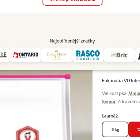
op
Akce a slevy
Prodejny
Služby
Poradna
Pomá
206
Nejoblíbenější značky
nule pro psy
Eukanuba VD Intestinal Formula Dog 12kg
Eukanuba VD Intes
Velikost psa:
Minia
Senior,
Zdravotní 
Gramáž
5 kg
1