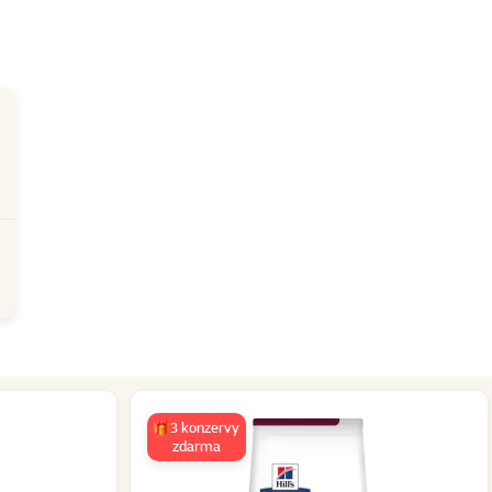
🎁3 konzervy
zdarma