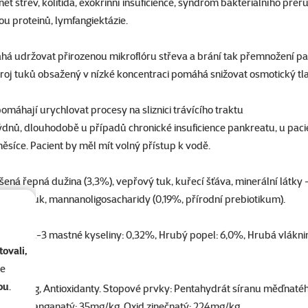
nět střev, kolitida, exokrinní insuficience, syndrom bakteriálního pře
tou proteinů, lymfangiektázie.
áhá udržovat přirozenou mikroflóru střeva a brání tak přemnožení p
 zdroj tuků obsažený v nízké koncentraci pomáhá snižovat osmotický tl
áhají urychlovat procesy na sliznici trávícího traktu
ýdnů, dlouhodobě u případů chronické insuficience pankreatu, u paci
ěsíce. Pacient by měl mít volný přístup k vodě.
sušená řepná dužina (3,3%), vepřový tuk, kuřecí šťáva, minerální lát
, rybí tuk, mannanoligosacharidy (0,19%, přírodní prebiotikum).
 Omega-3 mastné kyseliny: 0,32%, Hrubý popel: 6,0%, Hrubá vláknina:
ovali,
se
ou
.
: 404mg/kg, Antioxidanty. Stopové prvky: Pentahydrát síranu měďnat
Oxid manganatý: 35mg/kg, Oxid zinečnatý: 224mg/kg.