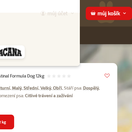
můj
účet
můj
košík
Hledej
háme
Vložit do 
tinal Formula Dog 12kg
Hodnocení 0%
turní, Malý, Střední, Velký, Obří,
Stáří psa:
Dospělý,
omezení psa:
Citlivé trávení a zažívání
2 kg