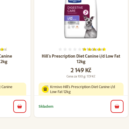
cení
9×
hodnocení
í 84%, počet hodnocení: 5
Hodnocení 100%, počet ho
 Canine
Hill´s Prescription Diet Canine i/d Low Fat
12kg
12kg
Cena
2 149 Kč
Cena za 100 g: 17,9 Kč
t Canine
Krmivo Hill´s Prescription Diet Canine i/d
Low Fat 12kg
Skladem
do košíku
do koš