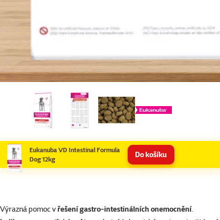
Eukanuba VD Intestinal Formula
Do košíku
Dog 12kg
superzoo.product.detail.content
Výrazná pomoc v
řešení gastro-intestinálních onemocnění
.