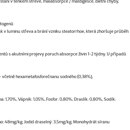
růstání v tenkém střevě, malabsorpce / maldigesce, dietní chyby,
atogenů
ak v luminu střeva a brání vzniku steatorrhoe, která zhoršuje průběh
entů s akutními projevy poruch absorpce živin 1-2 týdny. U případů
ky – včetně hexametafosforečnanu sodného (0,38%),
 1,70%, Vápník: 1,05%, Fosfor: 0,80%, Draslík: 0,80%, Sodík:
ého: 48mg/kg, Jodid draselný: 3,5mg/kg, Monohydrát síranu