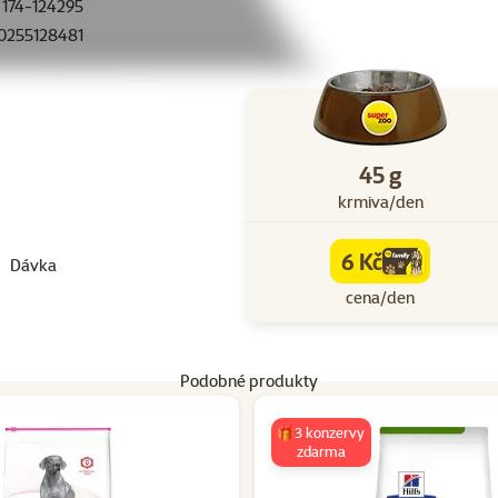
174-124295
0255128481
45 g
krmiva/den
6 Kč
Dávka
family
cena
cena/den
Podobné produkty
🎁3 konzervy
zdarma