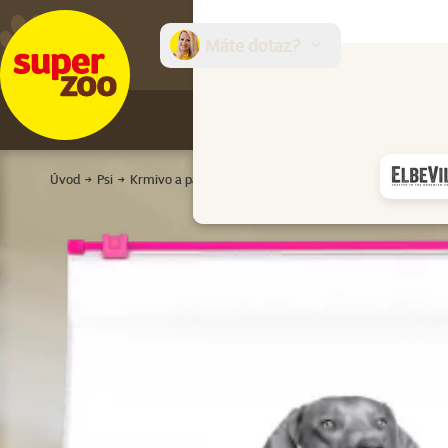
Máte dotaz?
E-sh
Úvod
Psi
Krmivo a pamlsky
Veterinární diety
Veterinární gra