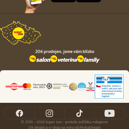
206 prodejen,
jsme vám blízko
© 2010 - 2026 Super zoo - protože zvířátka milujeme
UX design
a
e-shop na míru
od
PeckaDesign