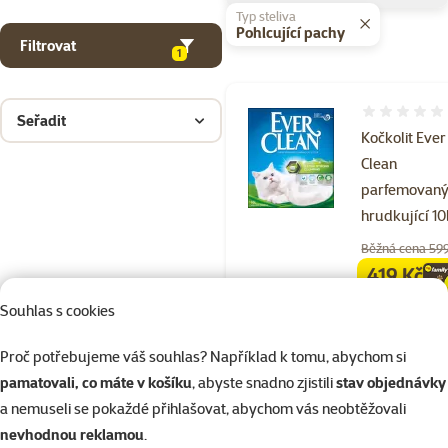
Typ steliva
Pohlcující pachy
Filtrovat
1
Hodnocení 
Seřadit
Kočkolit Ever
Clean
parfemovan
hrudkující 10
Běžná cena 59
419 Kč
family
ce
Souhlas s cookies
💥 Výprodej
Proč potřebujeme váš souhlas? Například k tomu, abychom si
Skladem
pamatovali, co máte v košíku
, abyste snadno zjistili
stav objednávky
do 
a nemuseli se pokaždé přihlašovat, abychom vás neobtěžovali
nevhodnou reklamou
.