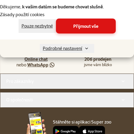
Děkujeme,
k vašim datům se budeme chovat slušně
.
Zásady použití cookies
Pouze nezbytné
Přijmout vše
Napište nám
321 000 180
eshop@superzoo.cz
Po–Pá 7:00 – 18:00
Podrobné nastavení
Online chat
206 prodejen
nebo
WhatsApp
jsme vám blízko
Menu v patičce
Pro zákazníky
O společnosti
Stáhněte si aplikaci Super zoo