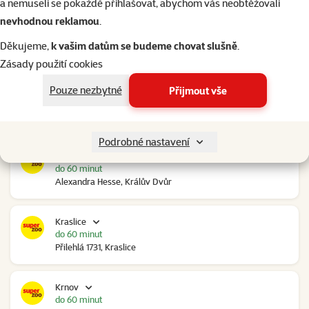
a nemuseli se pokaždé přihlašovat, abychom vás neobtěžovali
nevhodnou reklamou
.
Kolín Ovčáry
do 60 minut
Děkujeme,
k vašim datům se budeme chovat slušně
.
Ovčáry 304, Ovčáry
Zásady použití cookies
Pouze nezbytné
Přijmout vše
Kozomín
do 60 minut
RP Kozomín č.p. 508, Kozomín
Podrobné nastavení
Králův Dvůr
do 60 minut
Alexandra Hesse, Králův Dvůr
Kraslice
do 60 minut
Přilehlá 1731, Kraslice
Krnov
do 60 minut