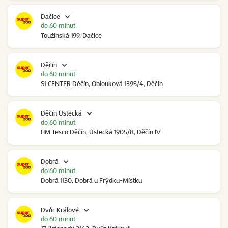
Dačice
do 60 minut
Toužínská 199, Dačice
Děčín
do 60 minut
S1 CENTER Děčín, Oblouková 1395/4, Děčín
Děčín Ústecká
do 60 minut
HM Tesco Děčín, Ústecká 1905/8, Děčín IV
Dobrá
do 60 minut
Dobrá 1130, Dobrá u Frýdku-Místku
Dvůr Králové
do 60 minut