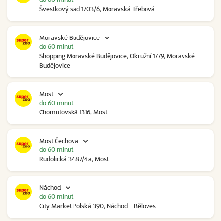
Švestkový sad 1703/6, Moravská Třebová
Moravské Budějovice
do 60 minut
Shopping Moravské Budějovice, Okružní 1779, Moravské
Budějovice
Most
do 60 minut
Chomutovská 1316, Most
Most Čechova
do 60 minut
Rudolická 3487/4a, Most
Náchod
do 60 minut
City Market Polská 390, Náchod - Běloves