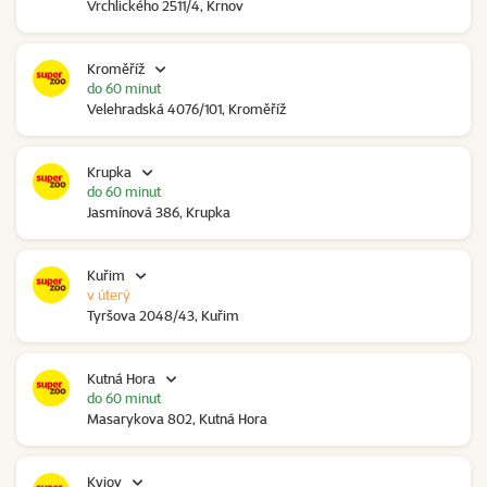
Vrchlického 2511/4, Krnov
Kroměříž
do 60 minut
Velehradská 4076/101, Kroměříž
Krupka
do 60 minut
Jasmínová 386, Krupka
Kuřim
v úterý
Tyršova 2048/43, Kuřim
Kutná Hora
do 60 minut
Masarykova 802, Kutná Hora
Kyjov