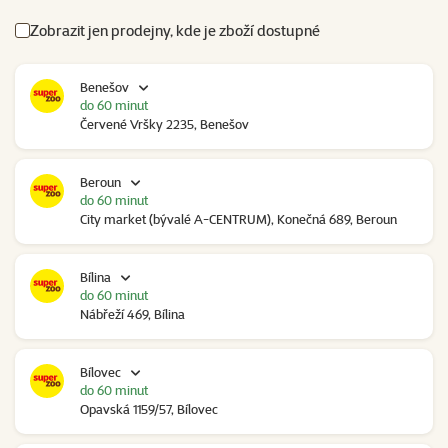
Zobrazit jen prodejny, kde je zboží dostupné
Benešov
do 60 minut
Červené Vršky 2235, Benešov
Beroun
do 60 minut
City market (bývalé A-CENTRUM), Konečná 689, Beroun
Bílina
do 60 minut
Nábřeží 469, Bílina
Bílovec
do 60 minut
Opavská 1159/57, Bílovec