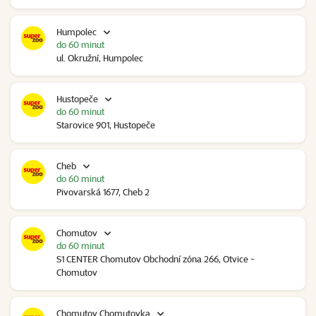
Humpolec
do 60 minut
ul. Okružní, Humpolec
Hustopeče
do 60 minut
Starovice 901, Hustopeče
Cheb
do 60 minut
Pivovarská 1677, Cheb 2
Chomutov
do 60 minut
S1 CENTER Chomutov Obchodní zóna 266, Otvice -
Chomutov
Chomutov Chomutovka