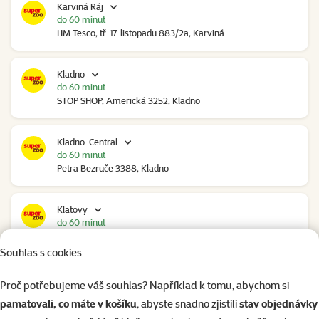
Karviná Ráj
do 60 minut
HM Tesco, tř. 17. listopadu 883/2a, Karviná
Kladno
do 60 minut
STOP SHOP, Americká 3252, Kladno
Kladno-Central
do 60 minut
Petra Bezruče 3388, Kladno
Klatovy
do 60 minut
NC Škodovka, Domažlická 948, Klatovy
Souhlas s cookies
Kolín
Proč potřebujeme váš souhlas? Například k tomu, abychom si
do 60 minut
pamatovali, co máte v košíku
, abyste snadno zjistili
stav objednávky
Polepská 979, Kolín