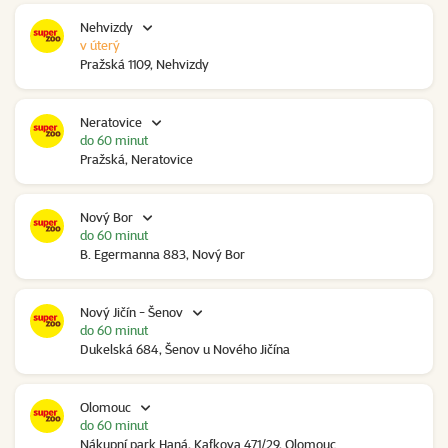
Nehvizdy
v úterý
Pražská 1109, Nehvizdy
Neratovice
do 60 minut
Pražská, Neratovice
Nový Bor
do 60 minut
B. Egermanna 883, Nový Bor
Nový Jičín - Šenov
do 60 minut
Dukelská 684, Šenov u Nového Jičína
Olomouc
do 60 minut
Nákupní park Haná, Kafkova 471/29, Olomouc