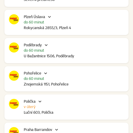
Plzeň Úslava
do 60 minut
Rokycanská 2855/3, Plzeň 4
Poděbrady
do 60 minut
U Bažantnice 1506, Poděbrady
Pohořelice
do 60 minut
Znojemská 1151, Pohořelice
Polička
v úterý
Luční 603, Polička
Praha Barrandov