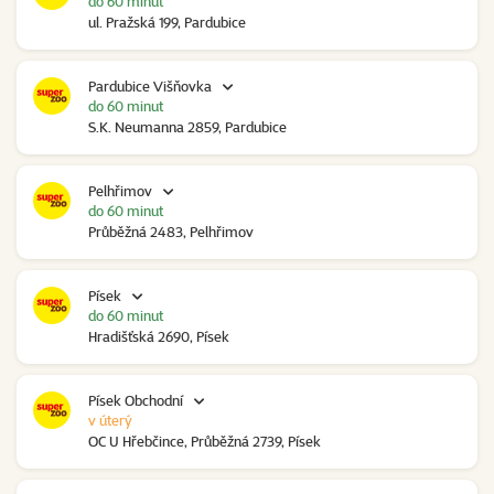
do 60 minut
ul. Pražská 199, Pardubice
Pardubice Višňovka
do 60 minut
S.K. Neumanna 2859, Pardubice
Pelhřimov
do 60 minut
Průběžná 2483, Pelhřimov
Písek
do 60 minut
Hradišťská 2690, Písek
Písek Obchodní
v úterý
OC U Hřebčince, Průběžná 2739, Písek