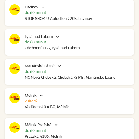
Litvínov
do 60 minut
STOP SHOP, U Autodílen 2205, Litvínov
Lysá nad Labem
do 60 minut
Obchodní 2155, Lysá nad Labem
Mariánské Lázně
do 60 minut
NC Nová Chebská, Chebská 731/15, Mariánské Lázně
Mělník
v úterý
Vodárenská 4130, Mělník
Mělník Pražská
do 60 minut
Pražská 4296, Mělník