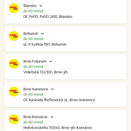
Blansko
do 60 minut
OC Poříčí, Poříčí 2610, Blansko
Bohumín
do 60 minut
ul. 9. května 1197, Bohumín
Brno Futurum
do 60 minut
Vídeňská 132/100, Brno-jih
Brno Ivanovice
do 60 minut
OC Kaskády Řečkovická ul., Brno-Ivanovice
Brno Komárov
do 60 minut
Hněvkovského 701/63, Brno-jih-Komárov