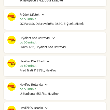
17. listopadu 3142, Dvůr Králové
Frýdek Místek
do 60 minut
OC Paráda, Dobrovského 3680, Frýdek Místek
Frýdlant nad Ostravicí
do 60 minut
Hlavní 1713, Frýdlant nad Ostravicí
Havířov Před Tratí
do 60 minut
Před Tratí 1481/3b, Havířov
Havířov Rotunda
do 60 minut
U Stadionu 1655/8a, Havířov
Havlíčkův Brod II