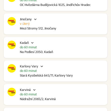
do 60 minut
OC Hvězdárna Budějovická 1025, Jindřichův Hradec
Jinočany
v úterý
Mezi Stromy 512, Jinočany
Kadaň
do 60 minut
Na Podlesí 2050, Kadaň
Karlovy Vary
do 60 minut
Stará Kysibelská 645/71, Karlovy Vary
Karviná
do 60 minut
Nádražní 2065/2, Karviná