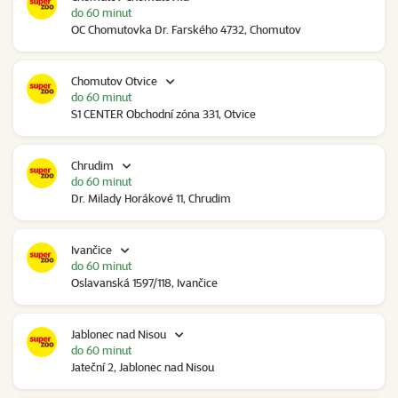
do 60 minut
OC Chomutovka Dr. Farského 4732, Chomutov
Chomutov Otvice
do 60 minut
S1 CENTER Obchodní zóna 331, Otvice
Chrudim
do 60 minut
Dr. Milady Horákové 11, Chrudim
Ivančice
do 60 minut
Oslavanská 1597/118, Ivančice
Jablonec nad Nisou
do 60 minut
Jateční 2, Jablonec nad Nisou