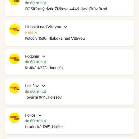
do 60 minut
OC Stříbrný dvůr Žižkova 4449, Havlíčkův Brod
Hluboká nad Vltavou
v úterý
Potoční 1630, Hluboká nad Vltavou
Hodonín
do 60 minut
Krátká 4225, Hodonín
Holešov
do 60 minut
Tovární 1914, Holešov
Holice
do 60 minut
Hradecká 1265, Holice