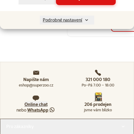
💥 Výprodej
Podrobné nastavení
Skladem
do 
Napište nám
321 000 180
eshop@superzoo.cz
Po–Pá 7:00 – 18:00
Online chat
206 prodejen
nebo
WhatsApp
jsme vám blízko
Menu v patičce
Pro zákazníky