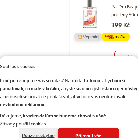
Hodnocení 
Parfém Beap
pro feny 50m
Cena
399 Kč
💥 Výprodej
značka
Skladem
do 
Souhlas s cookies
Proč potřebujeme váš souhlas? Například k tomu, abychom si
Hodnocení 
pamatovali, co máte v košíku
, abyste snadno zjistili
stav objednávky
Kočkolit Ever
a nemuseli se pokaždé přihlašovat, abychom vás neobtěžovali
Clean
nevhodnou reklamou
.
parfemovan
hrudkující 10
Děkujeme,
k vašim datům se budeme chovat slušně
.
Běžná cena 59
Zásady použití cookies
419 Kč
family
ce
Pouze nezbytné
Přijmout vše