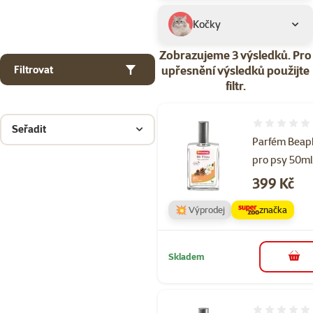
Kočky
Zobrazujeme 3 výsledků.
Pro
upřesnění výsledků použijte
Filtrovat
filtr.
Hodnocení 
Seřadit
Parfém Beap
pro psy 50m
Cena
399 Kč
💥 Výprodej
značka
Skladem
do 