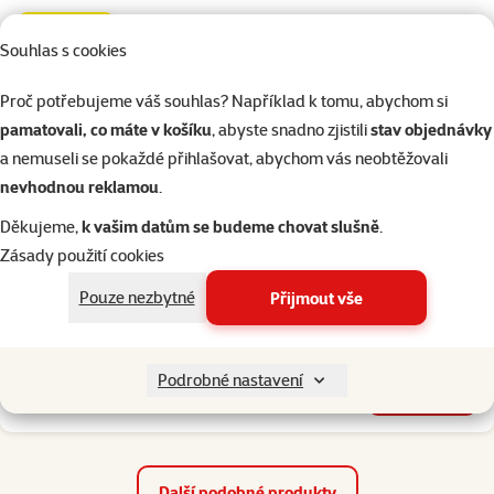
značka
Souhlas s cookies
Proč potřebujeme váš souhlas? Například k tomu, abychom si
Skladem
do košíku
pamatovali, co máte v košíku
, abyste snadno zjistili
stav objednávky
a nemuseli se pokaždé přihlašovat, abychom vás neobtěžovali
nevhodnou reklamou
.
Hodnocení 0%
Míček na pamlsky Dog Fantasy červený 8cm
Děkujeme,
k vašim datům se budeme chovat slušně
.
Cena
129 Kč
Zásady použití cookies
Pouze nezbytné
Přijmout vše
značka
Podrobné nastavení
Skladem
do košíku
Další podobné produkty