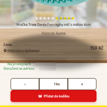
Hodnocení 100%, počet hodnocení:
7×
hodnocení
Hračka Trixie Denta Fun ragby míč s mátou 6cm
Materiál:
Guma
Cena
159 Kč
Hlídat cenu a dostupnost
Na prodejnách
Doručení na adresu
Počet kusů *
ks
−
+
Přidat do košíku