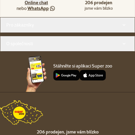
Online chat
206 prodejen
nebo
WhatsApp
jsme vám blízko
Menu v patičce
Pro zákazníky
O společnosti
Stáhněte si aplikaci Super zoo
206 prodejen,
jsme vám blízko