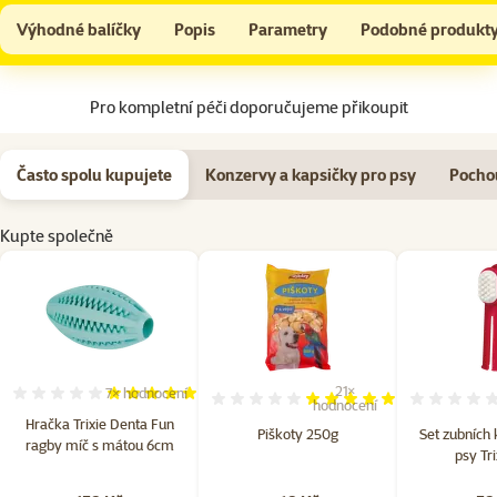
Hračka Trixie Denta Fun ragby míč s mátou 6cm
Do košíku
Výhodné balíčky
Popis
Parametry
Podobné produkt
Na začátek stránky
Pro kompletní péči doporučujeme přikoupit
Často spolu kupujete
Konzervy a kapsičky pro psy
Pocho
Kupte společně
21×
7×
hodnocení
Hodnocení 100%, počet hodnocení: 7
Hodnocení 99%, počet hodno
hodnocení
Hračka Trixie Denta Fun
Piškoty 250g
Set zubních 
ragby míč s mátou 6cm
psy Tri