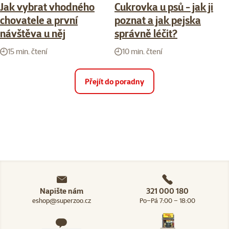
Jak vybrat vhodného
Cukrovka u psů - jak ji
chovatele a první
poznat a jak pejska
návštěva u něj
správně léčit?
15 min. čtení
10 min. čtení
Přejít do poradny
Napište nám
321 000 180
eshop@superzoo.cz
Po–Pá 7:00 – 18:00