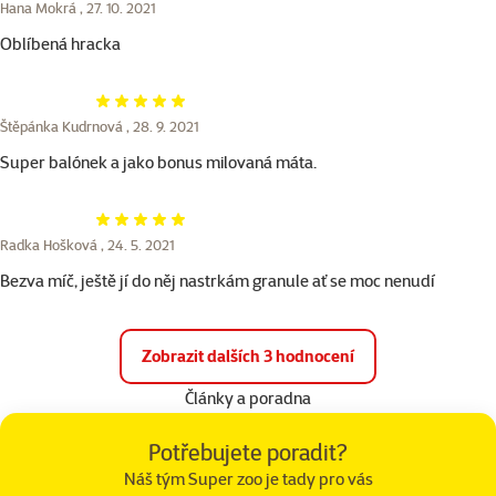
Hana Mokrá ,
27. 10. 2021
Oblíbená hracka
Hodnocení 100%
Štěpánka Kudrnová ,
28. 9. 2021
Super balónek a jako bonus milovaná máta.
Hodnocení 100%
Radka Hošková ,
24. 5. 2021
Bezva míč, ještě jí do něj nastrkám granule ať se moc nenudí
Zobrazit dalších 3 hodnocení
Články a poradna
Potřebujete poradit?
Náš tým Super zoo je tady pro vás