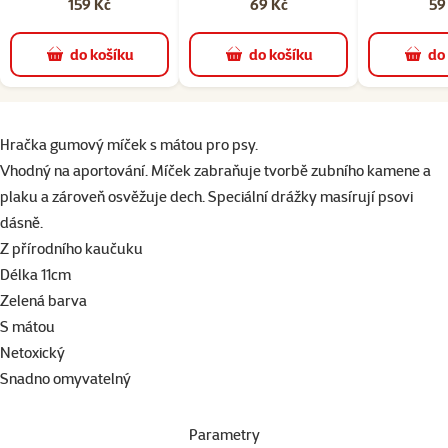
159 Kč
69 Kč
59
do košíku
do košíku
do
superzoo.product.detail.content
Hračka gumový míček s mátou pro psy.
Vhodný na aportování. Míček zabraňuje tvorbě zubního kamene a
plaku a zároveň osvěžuje dech. Speciální drážky masírují psovi
dásně.
Z přírodního kaučuku
Délka 11cm
Zelená barva
S mátou
Netoxický
Snadno omyvatelný
Parametry