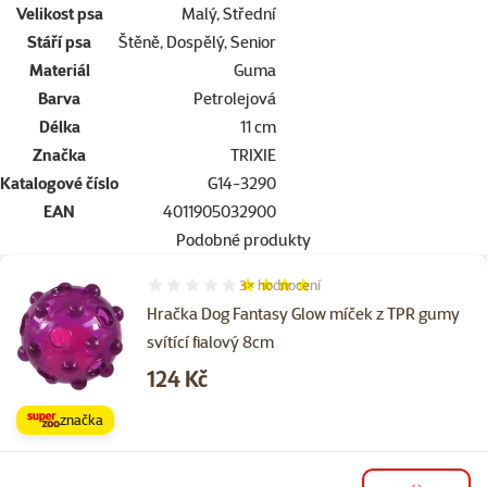
Velikost psa
Malý, Střední
Stáří psa
Štěně, Dospělý, Senior
Materiál
Guma
Barva
Petrolejová
Délka
11 cm
Značka
TRIXIE
Katalogové číslo
G14-3290
EAN
4011905032900
Podobné produkty
3×
hodnocení
Hodnocení 80%, počet hodnocení: 3
Hračka Dog Fantasy Glow míček z TPR gumy
svítící fialový 8cm​
Cena
124 Kč
značka