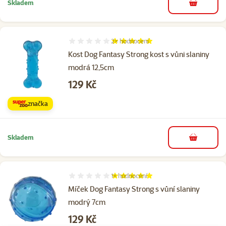
Skladem
do košíku
2×
hodnocení
Hodnocení 100%, počet hodnocení: 2
Kost Dog Fantasy Strong kost s vůni slaniny
modrá 12,5cm
Cena
129 Kč
značka
Skladem
do košíku
1×
hodnocení
Hodnocení 100%, počet hodnocení: 1
Míček Dog Fantasy Strong s vůní slaniny
modrý 7cm
Cena
129 Kč