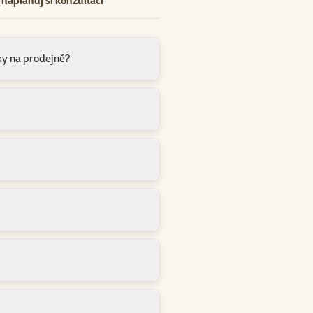
naplánuj si konzultaci
ky na prodejně?