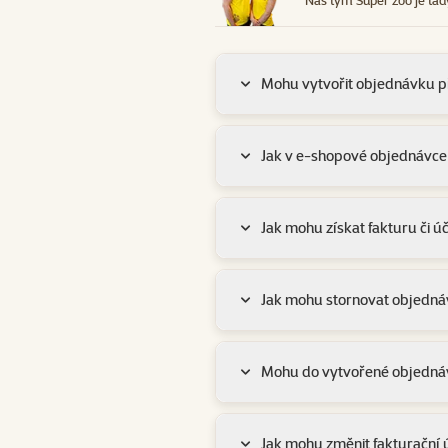
Náš tým Super zoo je tad
Mohu vytvořit objednávku př
Jak v e-shopové objednávce 
Jak mohu získat fakturu či ú
Jak mohu stornovat objedn
Mohu do vytvořené objednávk
Jak mohu změnit fakturační 