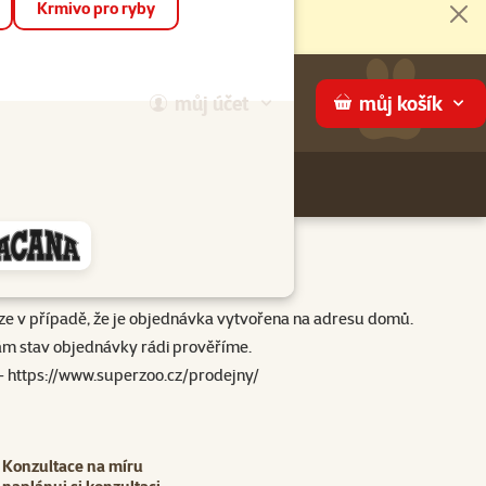
Krmivo pro ryby
Zav
můj
účet
můj
košík
Hledej
háme
uze v případě, že je objednávka vytvořena na adresu domů.
ám stav objednávky rádi prověříme.
-
https://www.superzoo.cz/prodejny/
Konzultace na míru