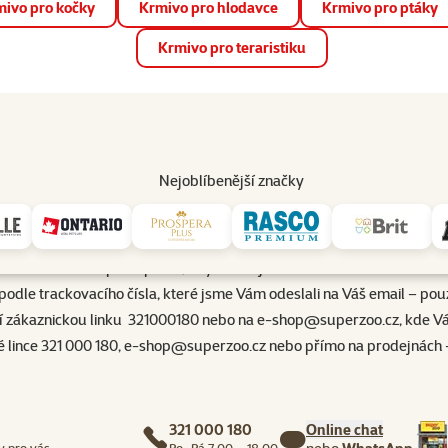
ivo pro kočky
Krmivo pro hlodavce
Krmivo pro ptáky
📱 Stáhněte si novou aplikaci Super zoo.
Více informací
Krmivo pro teraristiku
op
Akce a slevy
Prodejny
Služby
Poradna
Pomá
206
Nejoblíbenější značky
bjednávka nedorazila?
Jak mám postupovat, když mi objednávka nedorazila?
podle trackovacího čísla, které jsme Vám odeslali na Váš email – po
aší zákaznickou linku 321000180 nebo na
e-shop@superzoo.cz
, kde V
 lince 321 000 180,
e-shop@superzoo.cz
nebo přímo na prodejnách 
321 000 180
Online chat