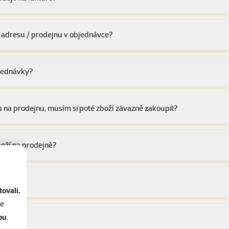
 adresu / prodejnu v objednávce?
jednávky?
 na prodejnu, musím si poté zboží závazně zakoupit?
zboží na prodejně?
📅
ovali,
se
ou
.