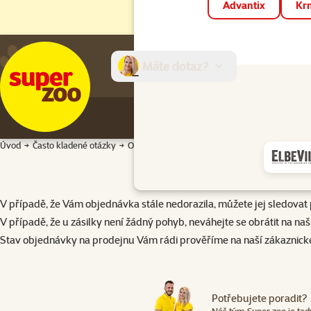
Advantix
Krm
Máte dotaz?
E-sh
Úvod
Často kladené otázky
Objednávka
Jak mám postupovat, když mi o
V případě, že Vám objednávka stále nedorazila, můžete jej sledovat 
V případě, že u zásilky není žádný pohyb, neváhejte se obrátit na n
Stav objednávky na prodejnu Vám rádi prověříme na naší zákaznické
Potřebujete poradit?