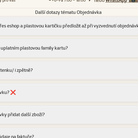
nebo
WhatsApp
y pro vás
Po–Pá 7:00 – 18:00
Další dotazy tématu Objednávka
es eshop a plastovou kartičku předložit až při vyzvednutí objednáv
uplatním plastovou family kartu?
čtenku/ i zpětně?
ávku? ❌
y přidat další zboží?
údaje na faktuře?