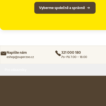
Vyberme společně a správně
Napište nám
321 000 180
eshop@superzoo.cz
Po–Pá 7:00 – 18:00
Menu v patičce
Pro zákazníky