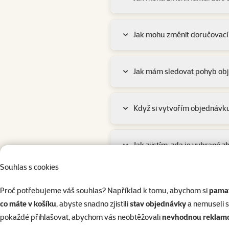
Jak mohu změnit doručovací
Jak mám sledovat pohyb ob
Když si vytvořím objednávku
Jak zjistím, zda je vybrané 
Souhlas s cookies
Kdy mi dorazí objednávka? 
Proč potřebujeme váš souhlas? Například k tomu, abychom si
pamat
co máte v košíku
, abyste snadno zjistili
stav objednávky
a nemuseli 
pokaždé přihlašovat, abychom vás neobtěžovali
nevhodnou reklam
Jak vytvořit objednávku?