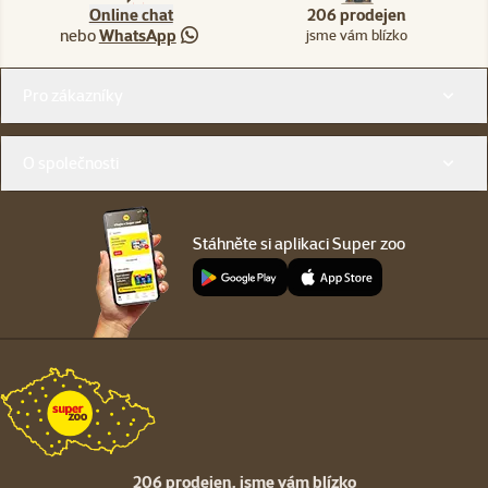
Online chat
206 prodejen
nebo
WhatsApp
jsme vám blízko
Menu v patičce
Pro zákazníky
O společnosti
Stáhněte si aplikaci Super zoo
206 prodejen,
jsme vám blízko