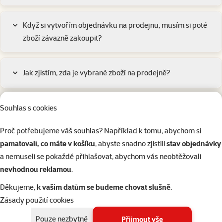
Když si vytvořím objednávku na prodejnu, musím si poté
zboží závazně zakoupit?
Jak zjistím, zda je vybrané zboží na prodejně?
Souhlas s cookies
Jak mám postupovat, když mi objednávka nedorazila?
Proč potřebujeme váš souhlas? Například k tomu, abychom si
pamatovali, co máte v košíku
, abyste snadno zjistili
stav objednávky
Kdy mi dorazí objednávka? 📅
a nemuseli se pokaždé přihlašovat, abychom vás neobtěžovali
nevhodnou reklamou
.
Jak vytvořit objednávku?
Děkujeme,
k vašim datům se budeme chovat slušně
.
Zásady použití cookies
Všechny témata podpory
Podkategorie
Pouze nezbytné
Přijmout vše
Platba
Vrácení zboží