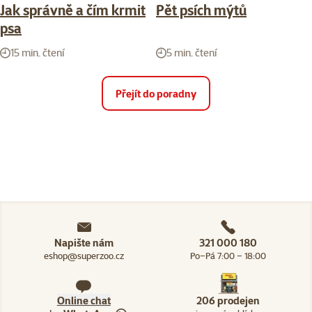
Jak správně a čím krmit
Pět psích mýtů
psa
15 min. čtení
5 min. čtení
Přejít do poradny
Napište nám
321 000 180
eshop@superzoo.cz
Po–Pá 7:00 – 18:00
Online chat
206 prodejen