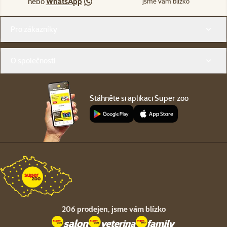
nebo
WhatsApp
jsme vám blízko
Menu v patičce
Pro zákazníky
O společnosti
Stáhněte si aplikaci Super zoo
206 prodejen,
jsme vám blízko