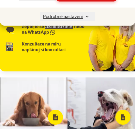
321 000 180
Po–Pá 7:00 – 18:00
Podrobné nastavení
Zeptejte se
v online chatu
nebo
na
WhatsApp
Konzultace na míru
naplánuj si konzultaci