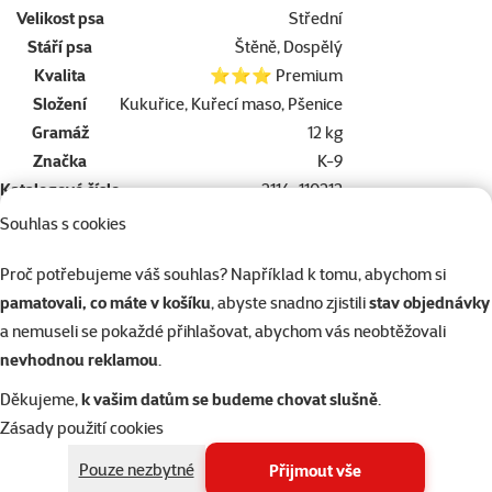
Velikost psa
Střední
Stáří psa
Štěně, Dospělý
Kvalita
⭐⭐⭐ Premium
Složení
Kukuřice, Kuřecí maso, Pšenice
Gramáž
12 kg
Značka
K-9
Katalogové číslo
3114-110212
Co znamená kvalita krmiva?
Souhlas s cookies
Nejlevnější
Proč potřebujeme váš souhlas? Například k tomu, abychom si
Economy
Basic+
pamatovali, co máte v košíku
, abyste snadno zjistili
stav objednávky
a nemuseli se pokaždé přihlašovat, abychom vás neobtěžovali
nevhodnou reklamou
.
Články a poradna
Děkujeme,
k vašim datům se budeme chovat slušně
.
Zásady použití cookies
Potřebujete poradit?
Pouze nezbytné
Přijmout vše
Náš tým Super zoo je tady pro vás