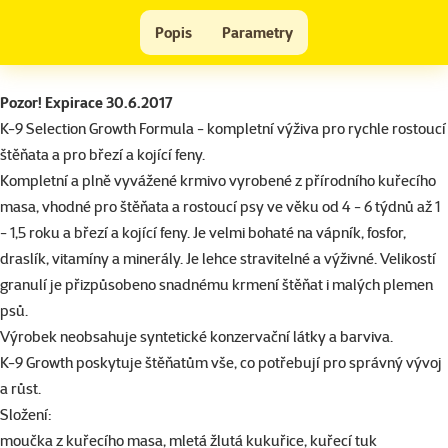
K-9 Growth 12kg
Popis
Parametry
Na začátek stránky
superzoo.product.detail.content
Pozor! Expirace 30.6.2017
K-9 Selection Growth Formula - kompletní výživa pro rychle rostoucí
štěňata a pro březí a kojící feny.
Kompletní a plně vyvážené krmivo vyrobené z přírodního kuřecího
masa, vhodné pro štěňata a rostoucí psy ve věku od 4 - 6 týdnů až 1
- 1,5 roku a březí a kojící feny. Je velmi bohaté na vápník, fosfor,
draslík, vitamíny a minerály. Je lehce stravitelné a výživné. Velikostí
granulí je přizpůsobeno snadnému krmení štěňat i malých plemen
psů.
Výrobek neobsahuje syntetické konzervační látky a barviva.
K-9 Growth poskytuje štěňatům vše, co potřebují pro správný vývoj
a růst.
Složení:
moučka z kuřecího masa, mletá žlutá kukuřice, kuřecí tuk