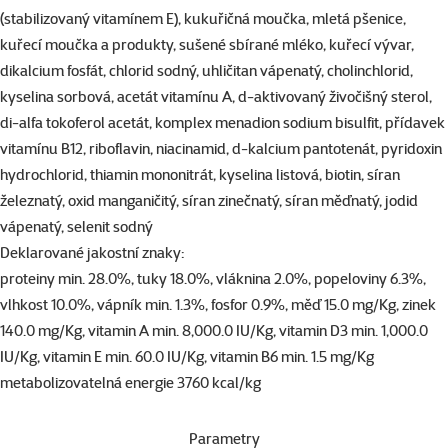
(stabilizovaný vitamínem E), kukuřičná moučka, mletá pšenice,
kuřecí moučka a produkty, sušené sbírané mléko, kuřecí vývar,
dikalcium fosfát, chlorid sodný, uhličitan vápenatý, cholinchlorid,
kyselina sorbová, acetát vitamínu A, d-aktivovaný živočišný sterol,
di-alfa tokoferol acetát, komplex menadion sodium bisulfit, přídavek
vitamínu B12, riboflavin, niacinamid, d-kalcium pantotenát, pyridoxin
hydrochlorid, thiamin mononitrát, kyselina listová, biotin, síran
železnatý, oxid manganičitý, síran zinečnatý, síran měďnatý, jodid
vápenatý, selenit sodný
Deklarované jakostní znaky:
proteiny min. 28.0%, tuky 18.0%, vláknina 2.0%, popeloviny 6.3%,
vlhkost 10.0%, vápník min. 1.3%, fosfor 0.9%, měď 15.0 mg/Kg, zinek
140.0 mg/Kg, vitamin A min. 8,000.0 IU/Kg, vitamin D3 min. 1,000.0
IU/Kg, vitamin E min. 60.0 IU/Kg, vitamin B6 min. 1.5 mg/Kg
metabolizovatelná energie 3760 kcal/kg
Parametry