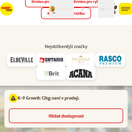
Krmivo pro ptáky
Krmivo pro ryby
můj
můj
Máte dotaz?
košík
účet
men
Krmivo pro teraristiku
Hled
Vl
Pro štěňata
Nejoblíbenější značky
Hodnocení 0%
K-9 Growth 12kg
Velikost psa:
Střední,
Stáří psa:
Štěně, Dospělý,
Kvalita:
⭐⭐⭐ Premium
K-9 Growth 12kg není v prodeji.
Hlídat dostupnost