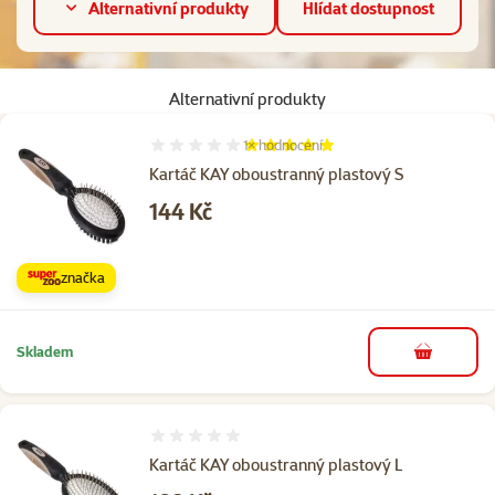
Alternativní produkty
Hlídat dostupnost
Alternativní produkty
1×
hodnocení
Hodnocení 100%, počet hodnocení: 1
Kartáč KAY oboustranný plastový S
Cena
144 Kč
značka
Skladem
do košíku
Hodnocení 0%
Kartáč KAY oboustranný plastový L