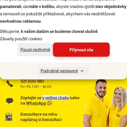
pamatovali, co máte v košíku
, abyste snadno zjistili
stav objednávky
Parametry
a nemuseli se pokaždé přihlašovat, abychom vás neobtěžovali
Velikost psa
Střední
nevhodnou reklamou
.
Typ srsti
Kudrnatá
Děkujeme,
k vašim datům se budeme chovat slušně
.
Značka
Flamingo
Zásady použití cookies
Katalogové číslo
134-3551
Články a poradna
Pouze nezbytné
Přijmout vše
Potřebujete poradit?
Náš tým Super zoo je tady pro vás
Podrobné nastavení
321 000 180
Po–Pá 7:00 – 18:00
Zeptejte se
v online chatu
nebo
na
WhatsApp
Konzultace na míru
naplánuj si konzultaci