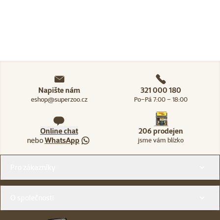
Napište nám
321 000 180
eshop@superzoo.cz
Po–Pá 7:00 – 18:00
Online chat
206 prodejen
nebo
WhatsApp
jsme vám blízko
Menu v patičce
Pro zákazníky
O společnosti