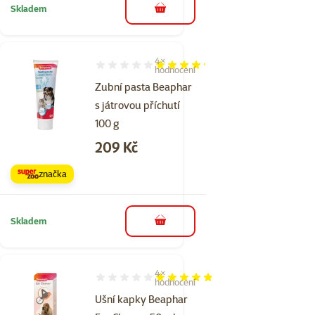
Skladem
do košíku
4×
Hodnocení 85%, počet hodnocení: 4
hodnocení
Zubní pasta Beaphar
s játrovou příchutí
100 g
Cena
209 Kč
značka
Skladem
do košíku
4×
Hodnocení 95%, počet hodnocení: 4
hodnocení
Ušní kapky Beaphar