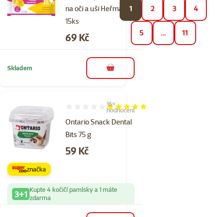
na oči a uši Heřmánek
1
2
3
4
15ks
5
…
11
Cena
69 Kč
Skladem
do košíku
16×
Hodnocení 96%, počet hodnocení: 16
hodnocení
Ontario Snack Dental
Bits 75 g
Cena
59 Kč
značka
Kupte 4 kočičí pamlsky a 1 máte
3+1
zdarma