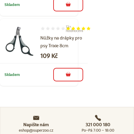
Skladem
do košíku
12×
Hodnocení 97%, počet hodnocení: 12
hodnocení
Nůžky na drápky pro
psy Trixie 8cm
Cena
109 Kč
Skladem
do košíku
Napište nám
321 000 180
eshop@superzoo.cz
Po–Pá 7:00 – 18:00