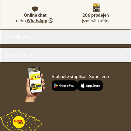
Online chat
206 prodejen
nebo
WhatsApp
jsme vám blízko
Menu v patičce
Pro zákazníky
O společnosti
Stáhněte si aplikaci Super zoo