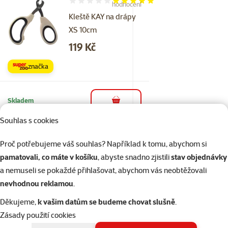
Hodnocení 100%, počet hodnocení: 5
hodnocení
Kleště KAY na drápy
XS 10cm
Cena
119 Kč
značka
Skladem
do košíku
Souhlas s cookies
2×
Proč potřebujeme váš souhlas? Například k tomu, abychom si
Hodnocení 90%, počet hodnocení: 2
hodnocení
Pochoutka pro
pamatovali, co máte v košíku
, abyste snadno zjistili
stav objednávky
zdravé zuby Beaphar
a nemuseli se pokaždé přihlašovat, abychom vás neobtěžovali
Cat-A-Dent Bits 35 g
nevhodnou reklamou
.
Cena
69 Kč
Děkujeme,
k vašim datům se budeme chovat slušně
.
Zásady použití cookies
značka