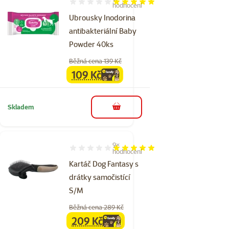
Hodnocení 100%, počet hodnocení: 9
hodnocení
Ubrousky Inodorina
antibakteriální Baby
Powder 40ks
Běžná cena 139 Kč
109 Kč
family
cena
Skladem
do košíku
9×
Hodnocení 100%, počet hodnocení: 9
hodnocení
Kartáč Dog Fantasy s
drátky samočistící
S/M
Běžná cena 289 Kč
209 Kč
family
cena