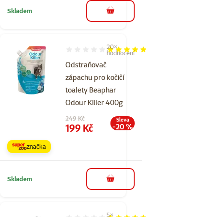
Skladem
do košíku
20×
Hodnocení 96%, počet hodnocení: 20
hodnocení
Odstraňovač
zápachu pro kočičí
toalety Beaphar
Odour Killer 400g
Původní cena
249 Kč
Sleva
Cena
199 Kč
-20 %
značka
Skladem
do košíku
5×