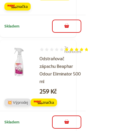
značka
Skladem
do košíku
7×
Hodnocení 94%, počet hodnocení: 7
hodnocení
Odstraňovač
zápachu Beaphar
Odour Eliminator 500
ml
Cena
259 Kč
💥 Výprodej
značka
Skladem
do košíku