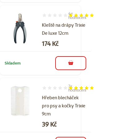
4×
Hodnocení 100%, počet hodnocení: 4
hodnocení
Kleště na drápy Trixie
De luxe 12cm
Cena
174 Kč
Skladem
do košíku
7×
Hodnocení 100%, počet hodnocení: 7
hodnocení
Hřeben blecháček
pro psy a kočky Trixie
9cm
Cena
39 Kč