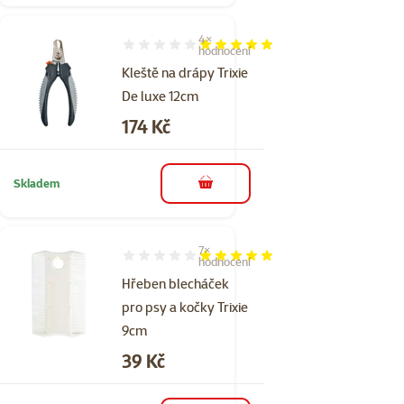
4×
Hodnocení 100%, počet hodnocení: 4
hodnocení
Kleště na drápy Trixie
De luxe 12cm
Cena
174 Kč
Skladem
do košíku
7×
Hodnocení 100%, počet hodnocení: 7
hodnocení
Hřeben blecháček
pro psy a kočky Trixie
9cm
Cena
39 Kč