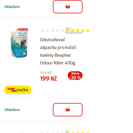
Skladem
do košíku
20×
Hodnocení 96%, počet hodnocení: 20
hodnocení
Odstraňovač
zápachu pro kočičí
toalety Beaphar
Odour Killer 400g
Původní cena
249 Kč
Sleva
Cena
199 Kč
-20 %
značka
Skladem
do košíku
5×