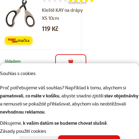
Hodnocení 100%, počet hodnocení: 5
hodnocení
Kleště KAY na drápy
XS 10cm
Cena
119 Kč
značka
Skladem
do košíku
Souhlas s cookies
2×
Proč potřebujeme váš souhlas? Například k tomu, abychom si
Hodnocení 90%, počet hodnocení: 2
hodnocení
Pochoutka pro
pamatovali, co máte v košíku
, abyste snadno zjistili
stav objednávky
zdravé zuby Beaphar
a nemuseli se pokaždé přihlašovat, abychom vás neobtěžovali
Cat-A-Dent Bits 35 g
nevhodnou reklamou
.
Cena
69 Kč
Děkujeme,
k vašim datům se budeme chovat slušně
.
Zásady použití cookies
značka