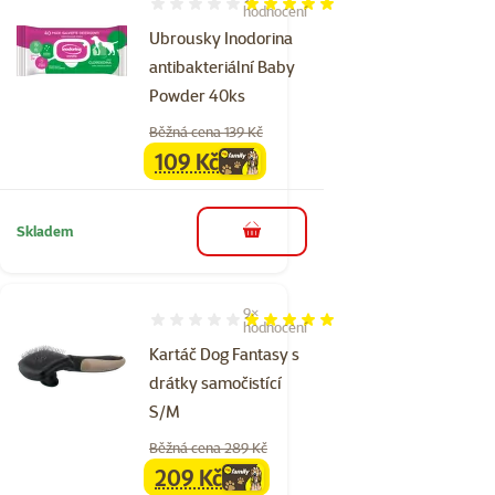
Hodnocení 100%, počet hodnocení: 9
hodnocení
Ubrousky Inodorina
antibakteriální Baby
Powder 40ks
Běžná cena 139 Kč
109 Kč
family
cena
Skladem
do košíku
9×
Hodnocení 100%, počet hodnocení: 9
hodnocení
Kartáč Dog Fantasy s
drátky samočistící
S/M
Běžná cena 289 Kč
209 Kč
family
cena