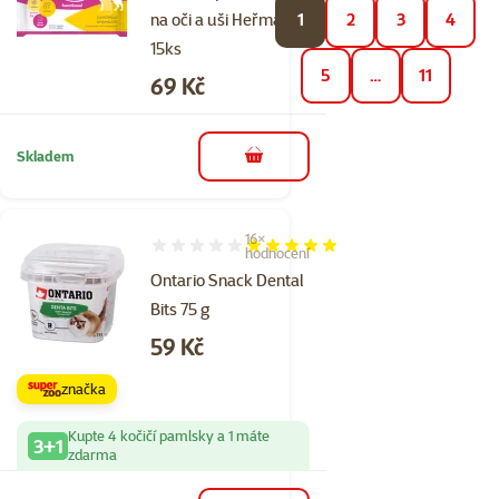
na oči a uši Heřmánek
1
2
3
4
15ks
5
…
11
Cena
69 Kč
Skladem
do košíku
16×
Hodnocení 96%, počet hodnocení: 16
hodnocení
Ontario Snack Dental
Bits 75 g
Cena
59 Kč
značka
Kupte 4 kočičí pamlsky a 1 máte
3+1
zdarma