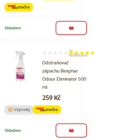
značka
Skladem
do košíku
7×
Hodnocení 94%, počet hodnocení: 7
hodnocení
Odstraňovač
zápachu Beaphar
Odour Eliminator 500
ml
Cena
259 Kč
💥 Výprodej
značka
Skladem
do košíku