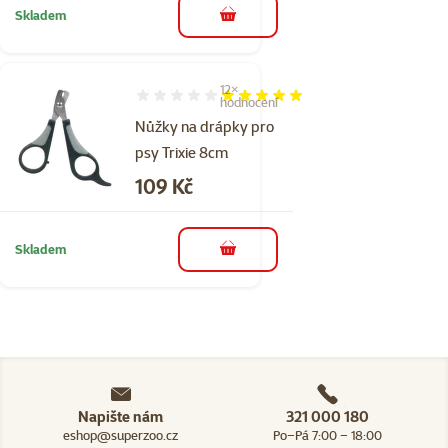
Skladem
do košíku
12×
Hodnocení 97%, počet hodnocení: 12
hodnocení
Nůžky na drápky pro
psy Trixie 8cm
Cena
109 Kč
Skladem
do košíku
Napište nám
321 000 180
eshop@superzoo.cz
Po–Pá 7:00 – 18:00