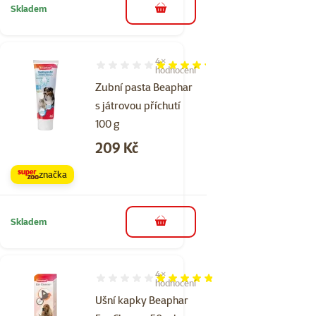
Skladem
do košíku
4×
Hodnocení 85%, počet hodnocení: 4
hodnocení
Zubní pasta Beaphar
s játrovou příchutí
100 g
Cena
209 Kč
značka
Skladem
do košíku
4×
Hodnocení 95%, počet hodnocení: 4
hodnocení
Ušní kapky Beaphar