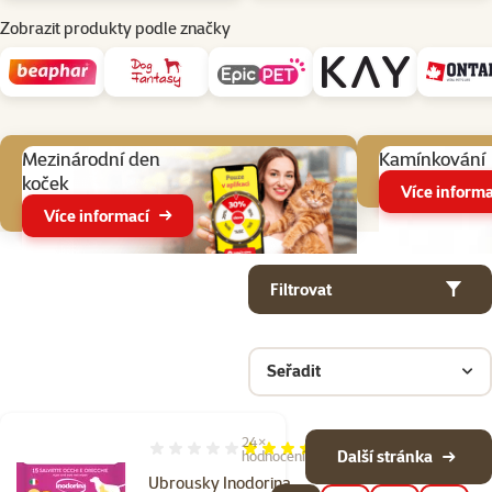
Zobrazit produkty podle značky
Aktuální akce
Mezinárodní den
Kamínkování
koček
Více informa
Více informací
Parametrický filtr
Vybrané filtry
Produkty v kategorii Potřeby pro péči o kočku
Filtrovat
Seřadit
24×
Hodnocení 95%, počet hodnocení: 24
Další stránka
hodnocení
Ubrousky Inodorina