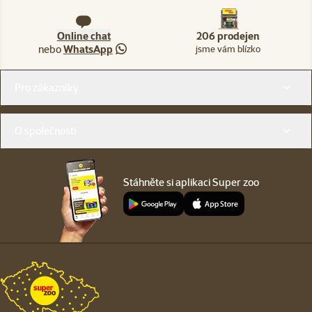
Online chat
206 prodejen
nebo
WhatsApp
jsme vám blízko
Menu v patičce
Pro zákazníky
O společnosti
Stáhněte si aplikaci Super zoo