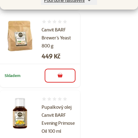
Podrobné nastavení
do košíku
Hodnocení 0%
Canvit BARF
Brewer´s Yeast
800 g
Cena
449 Kč
Skladem
do košíku
Hodnocení 0%
Pupalkový olej
Canvit BARF
Evening Primose
Oil 100 ml