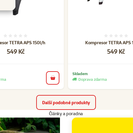
Hodnocení 0%
Hodnoce
sor TETRA APS 150l/h
Kompresor TETRA APS 1
Cena
Cena
549 Kč
549 Kč
Skladem
arma
Doprava zdarma
do košíku
Další podobné produkty
Články a poradna