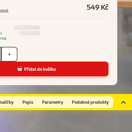
549 Kč
pnost
u
rma
+
Přidat do košíku
balíčky
Popis
Parametry
Podobné produkty