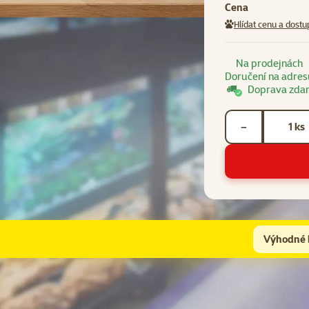
Cena
Hlídat cenu a dostu
Na prodejnách
Doručení na adres
Doprava zda
Počet kusů *
ks
−
Výhodné 
Pro kompletní péči doporučujeme přikoupit