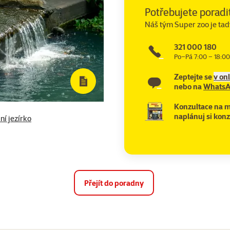
Potřebujete poradi
Náš tým Super zoo je tad
321 000 180
Po–Pá 7:00 – 18:00
Zeptejte se
v on
nebo na
Whats
Konzultace na m
naplánuj si konz
ní jezírko
Přejít do poradny