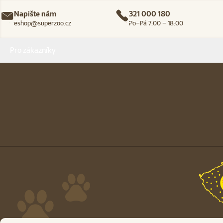
Napište nám
321 000 180
eshop@superzoo.cz
Po–Pá 7:00 – 18:00
Menu v patičce
Pro zákazníky