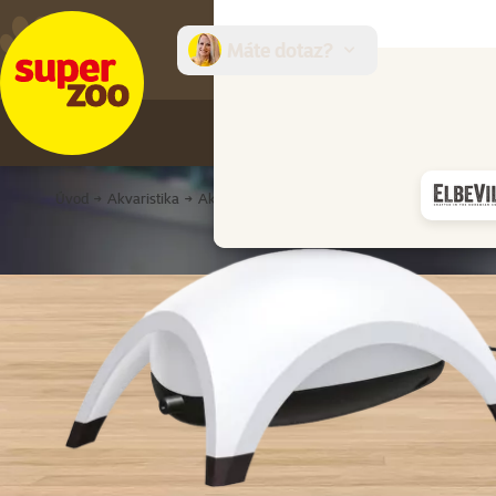
Máte dotaz?
E-sh
Úvod
Akvaristika
Akvarijní technika
Vzduchování do akvária