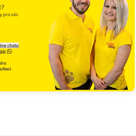
t?
y pro vás
line chatu
App
íru
ultaci