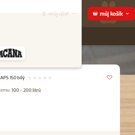
můj
účet
můj
košík
Hledej
háme
Vložit do 
APS 150 bílý
Hodnocení 0%
bjemu:
100 - 200 litrů