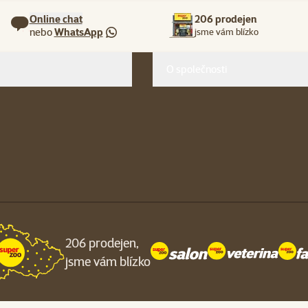
Online chat
206 prodejen
nebo
WhatsApp
jsme vám blízko
O společnosti
206 prodejen,
jsme vám blízko