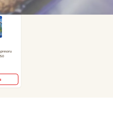
cení 0%
mpresoru
150
u