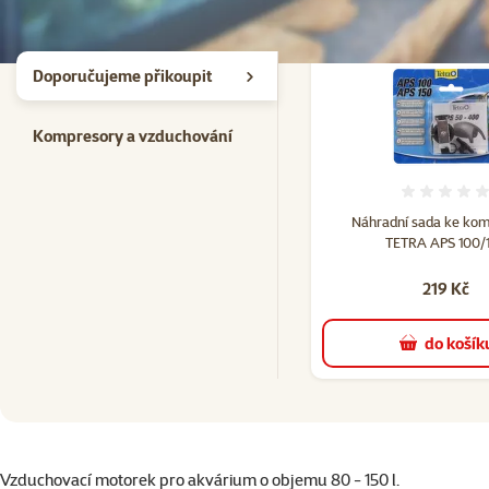
Doporučujeme přikoupit
Kompresory a vzduchování
Hodno
Náhradní sada ke ko
TETRA APS 100/
219 Kč
do košík
superzoo.product.detail.content
Vzduchovací motorek pro akvárium o objemu 80 - 150 l.