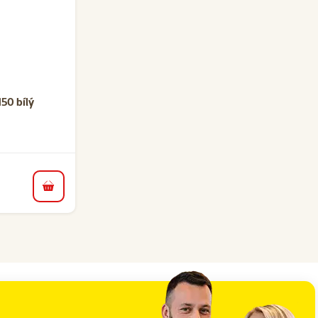
ní 0%
50 bílý
do košíku