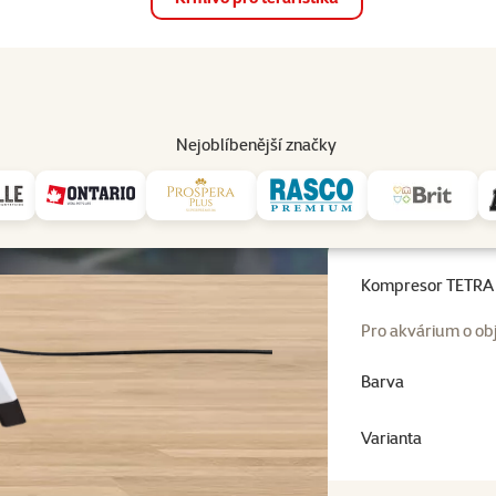
op
Akce a slevy
Prodejny
Služby
Poradna
Pomá
206
Nejoblíbenější značky
Kompresory
Kompresor TETRA APS 150 bílý
Kompresor TETRA 
Pro akvárium o o
Barva
Varianta