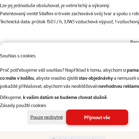
Lze jej jednoduše obsluhovat, je velmi tichý a výkonný.
Patentovaný ventil Silaflex si trvale zachovává svůj tvar a spolu s
Technická data: průtok 150 l / h, 3,1W,1 vzduchová výpusť, 1 vzduchový
Par
Typ přístroje
Kompresor
Souhlas s cookies
Pro akvárium o objemu
100 - 200 litrů
Značka
Tetra
Proč potřebujeme váš souhlas? Například k tomu, abychom si
pamat
Katalogové číslo
A1-212466
co máte v košíku
, abyste snadno zjistili
stav objednávky
a nemuseli 
EAN
4004218212466
pokaždé přihlašovat, abychom vás neobtěžovali
nevhodnou reklam
Děkujeme,
k vašim datům se budeme chovat slušně
.
Zásady použití cookies
Pouze nezbytné
Přijmout vše