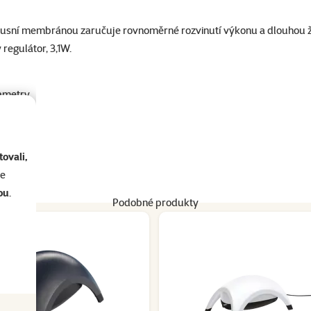
 robusní membránou zaručuje rovnoměrné rozvinutí výkonu a dlouhou ž
 regulátor, 3,1W.
ametry
ovali,
se
ou
.
Podobné produkty