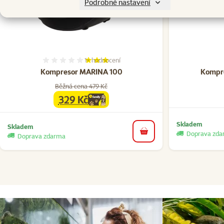
Podrobné nastavení
1×
hodnocení
Hodnocení 60%, počet hodnocení: 1
Kompresor MARINA 100
Kompre
Běžná cena 479 Kč
329 Kč
family
cena
Skladem
Skladem
Doprava zd
do košíku
Doprava zdarma