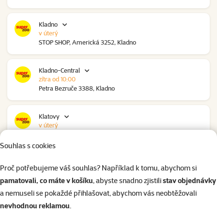
Kladno
v úterý
STOP SHOP, Americká 3252, Kladno
Kladno-Central
zítra od 10:00
Petra Bezruče 3388, Kladno
Klatovy
v úterý
NC Škodovka, Domažlická 948, Klatovy
Souhlas s cookies
Kolín
Proč potřebujeme váš souhlas? Například k tomu, abychom si
zítra od 09:00
pamatovali, co máte v košíku
, abyste snadno zjistili
stav objednávky
Polepská 979, Kolín
a nemuseli se pokaždé přihlašovat, abychom vás neobtěžovali
nevhodnou reklamou
.
Kolín Ovčáry