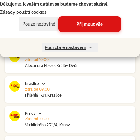
v úterý
Děkujeme,
k vašim datům se budeme chovat slušně
.
Ovčáry 304, Ovčáry
Zásady použití cookies
Pouze nezbytné
Přijmout vše
Kozomín
zítra od 10:00
RP Kozomín č.p. 508, Kozomín
Podrobné nastavení
Králův Dvůr
zítra od 10:00
Alexandra Hesse, Králův Dvůr
Kraslice
zítra od 09:00
Přilehlá 1731, Kraslice
Krnov
zítra od 10:00
Vrchlického 2511/4, Krnov