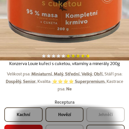
Hodnocení 100%, počet hodnocení:
2×
hodnocení
Konzerva Louie kuřecí s cuketou, vitamíny a minerály 200g
Velikost psa:
Miniaturní, Malý, Střední, Velký, Obří,
Stáří psa:
Dospělý, Senior,
Kvalita:
⭐⭐⭐⭐ Superpremium,
Kastrace
psa:
Ne
Receptura
Kachní
Hovězí
Jehněčí