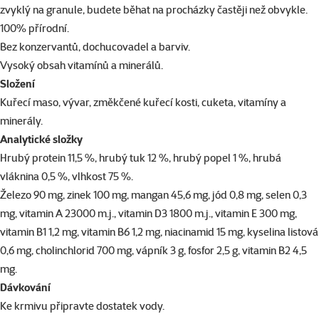
zvyklý na granule, budete běhat na procházky častěji než obvykle.
100% přírodní.
Bez konzervantů, dochucovadel a barviv.
Vysoký obsah vitamínů a minerálů.
Složení
Kuřecí maso, vývar, změkčené kuřecí kosti, cuketa, vitamíny a
minerály.
Analytické složky
Hrubý protein 11,5 %, hrubý tuk 12 %, hrubý popel 1 %, hrubá
vláknina 0,5 %, vlhkost 75 %.
Železo 90 mg, zinek 100 mg, mangan 45,6 mg, jód 0,8 mg, selen 0,3
mg, vitamin A 23000 m.j., vitamin D3 1800 m.j., vitamin E 300 mg,
vitamin B1 1,2 mg, vitamin B6 1,2 mg, niacinamid 15 mg, kyselina listová
0,6 mg, cholinchlorid 700 mg, vápník 3 g, fosfor 2,5 g, vitamin B2 4,5
mg.
Dávkování
Ke krmivu připravte dostatek vody.