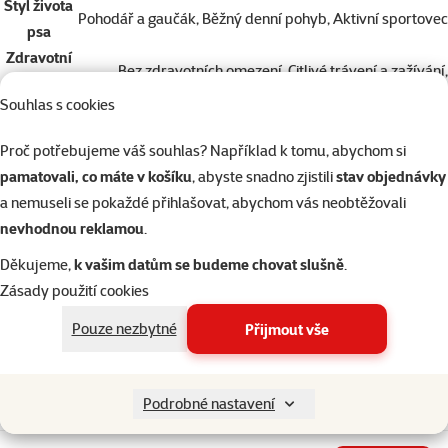
Styl života
Pohodář a gaučák, Běžný denní pohyb, Aktivní sportovec
psa
Zdravotní
Bez zdravotních omezení, Citlivé trávení a zažívání,
omezení
Citlivé zuby a dásně, Oslabená imunita
Souhlas s cookies
psa
Značka
Louie
Proč potřebujeme váš souhlas? Například k tomu, abychom si
Katalogové
6824-14009
pamatovali, co máte v košíku
, abyste snadno zjistili
stav objednávky
číslo
a nemuseli se pokaždé přihlašovat, abychom vás neobtěžovali
EAN
8595174380086
nevhodnou reklamou
.
Podobné produkty
Děkujeme,
k vašim datům se budeme chovat slušně
.
Hodnocení 0%
Zásady použití cookies
Konzerva Rinti Sensible kuře + rýže 185g
Pouze nezbytné
Přijmout vše
Původní cena
52 Kč
Sleva
Cena
42 Kč
-19 %
💥 Výprodej
Podrobné nastavení