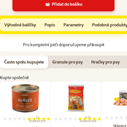
Přidat do košíku
Konzerva Louie kuřecí s cuketou, vitamíny a minerály 200g
Do košíku
Výhodné balíčky
Popis
Parametry
Podobné produkt
Na začátek stránky
Pro kompletní péči doporučujeme přikoupit
Často spolu kupujete
Granule pro psy
Hračky pro psy
Kupte společně
2×
47×
Hodnocení 100%, počet hodnocení: 2
Hodnocení 98%, počet hodn
hodnocení
hodnocení
Sklenice 