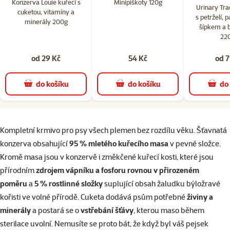
Konzerva Louie kuřecí s
Minipiškoty 120g
Urinary Tra
cuketou, vitamíny a
s petrželí, 
minerály 200g
šípkem a 
22
od 29 Kč
54 Kč
od 7
do košíku
do košíku
do
superzoo.product.detail.content
Kompletní krmivo pro psy všech plemen bez rozdílu věku. Šťavnatá
konzerva obsahující
95 % mletého kuřecího masa
v pevné složce.
Kromě masa jsou v konzervě i změkčené kuřecí kosti, které jsou
přírodním
zdrojem vápníku a fosforu rovnou v přirozeném
poměru
a
5 % rostlinné složky
suplující obsah žaludku býložravé
kořisti ve volné přírodě. Cuketa dodává psům potřebné
živiny a
minerály
a postará se o
vstřebání šťávy
, kterou maso během
sterilace uvolní. Nemusíte se proto bát, že když byl váš pejsek