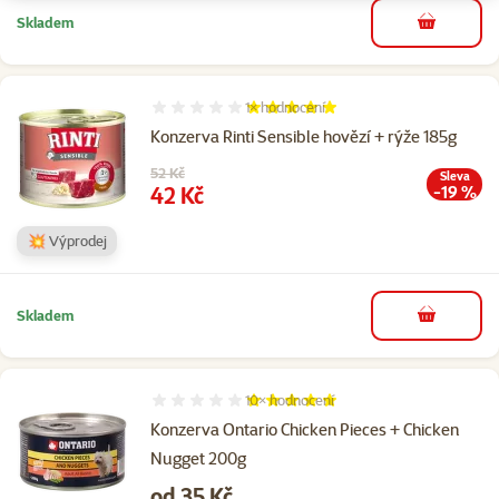
Skladem
do košíku
1×
hodnocení
Hodnocení 100%, počet hodnocení: 1
Konzerva Rinti Sensible hovězí + rýže 185g
Původní cena
52 Kč
Sleva
Cena
42 Kč
-19 %
💥 Výprodej
Skladem
do košíku
10×
hodnocení
Hodnocení 100%, počet hodnocení: 10
Konzerva Ontario Chicken Pieces + Chicken
Nugget 200g
Cena
od 35 Kč