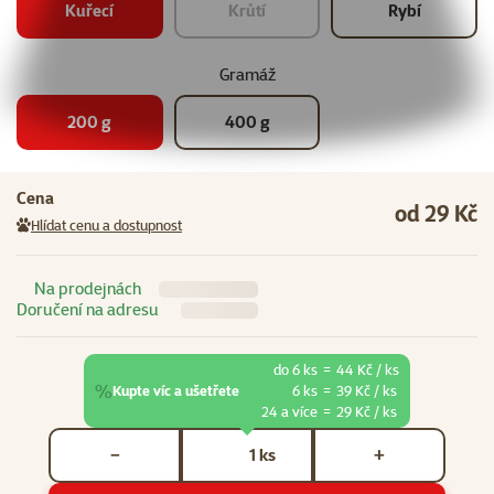
Kuřecí
Krůtí
Rybí
Gramáž
200 g
400 g
Cena
od 29 Kč
Hlídat cenu a dostupnost
Na prodejnách
Doručení na adresu
do 6 ks
=
44 Kč / ks
%
Kupte víc a ušetřete
6 ks
=
39 Kč / ks
24 a více
=
29 Kč / ks
Počet kusů *
ks
−
+