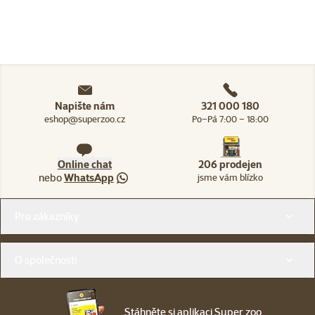
Napište nám
321 000 180
eshop@superzoo.cz
Po–Pá 7:00 – 18:00
Online chat
206 prodejen
nebo
WhatsApp
jsme vám blízko
Menu v patičce
Pro zákazníky
O společnosti
Stáhněte si aplikaci Super zoo