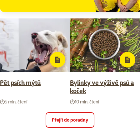
Pět psích mýtů
Bylinky ve výživě psů a
koček
5 min. čtení
10 min. čtení
Přejít do poradny