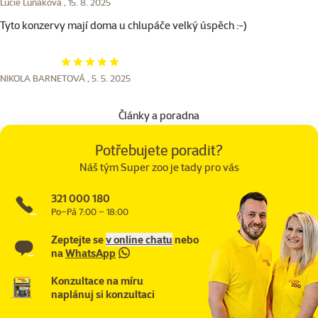
Lucie Luňáková ,
15. 8. 2025
Tyto konzervy mají doma u chlupáče velký úspěch :-)
Hodnocení 100%
NIKOLA BARNETOVÁ ,
5. 5. 2025
Články a poradna
Potřebujete poradit?
Náš tým Super zoo je tady pro vás
321 000 180
Po–Pá 7:00 – 18:00
Zeptejte se
v online chatu
nebo
na
WhatsApp
Konzultace na míru
naplánuj si konzultaci