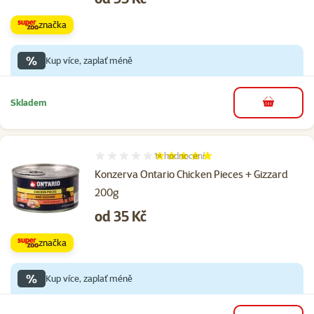
značka
%
Kup více, zaplať méně
Skladem
do košíku
1×
hodnocení
Hodnocení 100%, počet hodnocení: 1
Konzerva Ontario Chicken Pieces + Gizzard
200g
Cena
od 35 Kč
značka
%
Kup více, zaplať méně